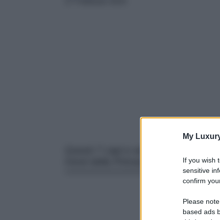
27 Febbraio 2025
My Luxur
Questi 7 capi e accessori effetto ca
If you wish 
trend della Primavera. Da non perd
sensitive in
confirm your
Please note
based ads b