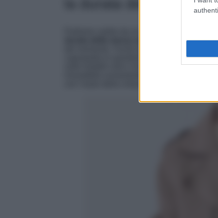
la durata della Primave
authenti
Partiamo subito da un capo decisamente str
durata della mezza stagione
! Stiamo parlan
del momento. Facile da abbinare, particolarme
capospalla in questione
è pronto a sostituir
soliti modelli visti e rivisti. Un pregio che ci 
irresistibile ovviamente, è il fit abbastanza 
con l’aiuto della cintura in vita tono su tono.