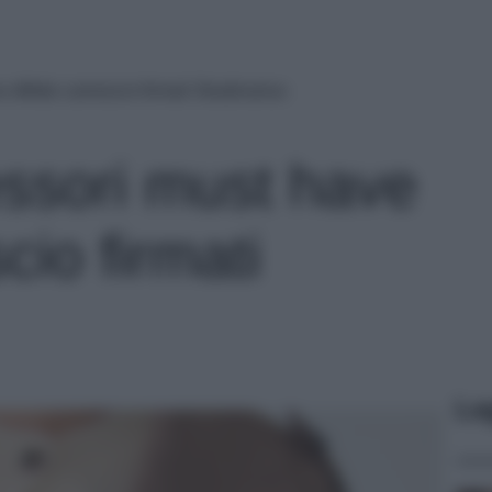
 effetto camoscio firmati Stradivarius
essori must have
cio firmati
Le