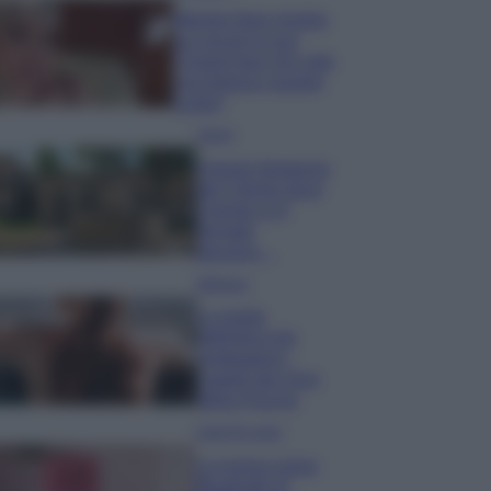
Wanda Nara mostra
sui social la sua
Chanel bag che vale
una fortuna: quanto
costa?
Viaggi
Il borgo fantasma
del Cilento dove
il tempo si è
fermato
davvero…
Bellezza
La guida
definitiva per
proteggere i
capelli dal cloro
della Piscina
Case Di Lusso
La nuova cassa
Bluetooth di