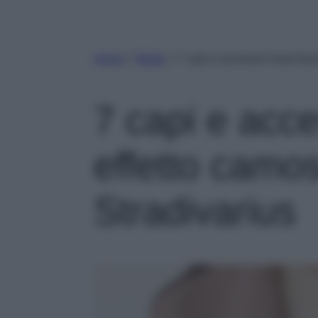
Home
»
Moda
»
7 capi e accessori must have
7 capi e acc
effetto camos
Stradivarius