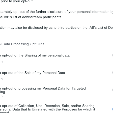
 prior to your opt-out.
rately opt-out of the further disclosure of your personal information by
he IAB’s list of downstream participants.
tion may also be disclosed by us to third parties on the IAB’s List of 
 that may further disclose it to other third parties.
 that this website/app uses one or more Google services and may gath
l Data Processing Opt Outs
including but not limited to your visit or usage behaviour. You may click 
 to Google and its third-party tags to use your data for below specifi
o opt-out of the Sharing of my personal data.
ogle consent section.
In
te e chiaro:
è il camoscio il vero protagonista della
o opt-out of the Sale of my Personal Data.
ito elegante e glam seppur molto casual, questo tessuto è
rimaverili all’ultima moda. È perfetto per ogni occasione,
In
senta il nuovo concept di femminilità informale, per delle
 trendy… in poche parole,
impossibile privarsi di un
to opt-out of processing my Personal Data for Targeted
ing.
In
ti Stradivarius da avere a tutti i costi
o opt-out of Collection, Use, Retention, Sale, and/or Sharing
ersonal Data that Is Unrelated with the Purposes for which it
sfruttare per tutta la durata della Primavera
lected.