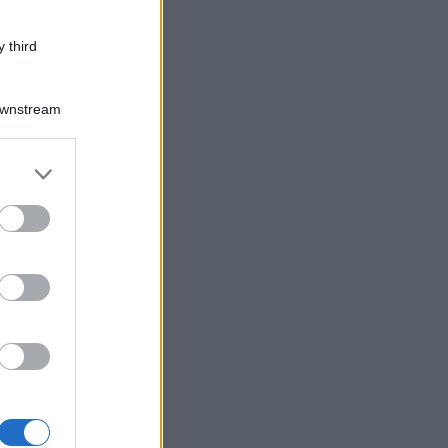
 third
Downstream
er and store
to grant or
ed purposes