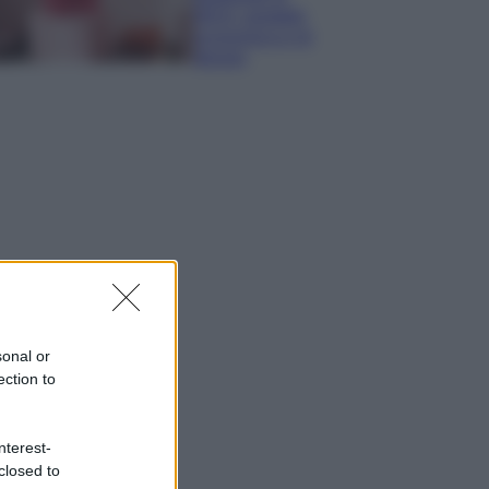
IKEA: portatile
economica e di
design
sonal or
ection to
nterest-
closed to