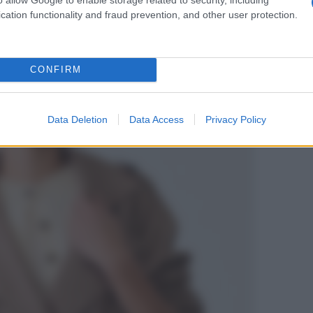
ra
cation functionality and fraud prevention, and other user protection.
epitoso,
un passe-partout da sfruttare per tutta la
do di questo incantevole trench lungo, il “mai più senza”
nte trendy e caratterizzato da un’estetica semplice, il
CONFIRM
e i classici trench
, offrendo una valida alternativa ai
ha fatto innamorare alla follia, oltre al suo design
aderente, pensato per mettere in risalto la silhouette anche
Data Deletion
Data Access
Privacy Policy
 Non è strepitoso?