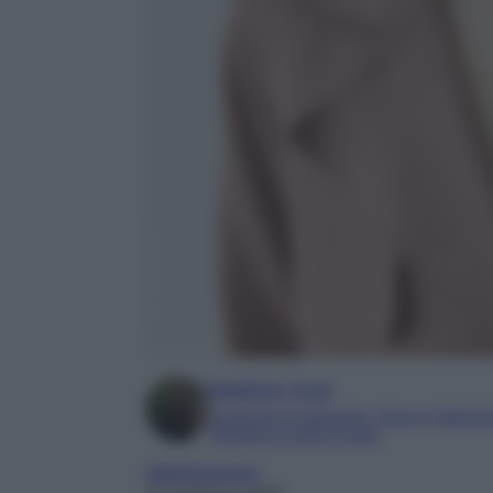
Beatrice Tursi
Laureata in traduzione, lingue e letterat
Esperta di moda e lusso
Abbigliamento