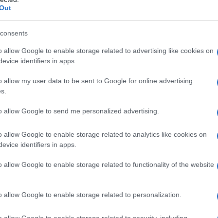
ggetto del desiderio di moltissime fashion addicted
Out
moscio, femminilità allo stato puro
ssibile non amarla alla follia
so nella manica per degli outfit glam e rock
consents
lle scamosciata, da indossare con diversi look
r dare una scossa alla mise
o allow Google to enable storage related to advertising like cookies on
evice identifiers in apps.
ffetto camoscio firmati
o allow my user data to be sent to Google for online advertising
s.
 a tutti i costi
to allow Google to send me personalized advertising.
o moltissimi i brand che hanno lanciato degli articoli
o allow Google to enable storage related to analytics like cookies on
catturato subito la nostra attenzione, è sicuramente
evice identifiers in apps.
o low cost ha lanciato un’intera linea
di prodotti tutti
mixata ad un tocco di eleganza. Ma quali sono i must have
o allow Google to enable storage related to functionality of the website
 non ci resta che scoprirli insieme. Siete pronte a
o o accessorio che vedrete?
o allow Google to enable storage related to personalization.
oscio, da sfruttare per tutta
o allow Google to enable storage related to security, including