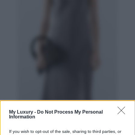
My Luxury -
Do Not Process My Personal
Information
If you wish to opt-out of the sale, sharing to third parties, or