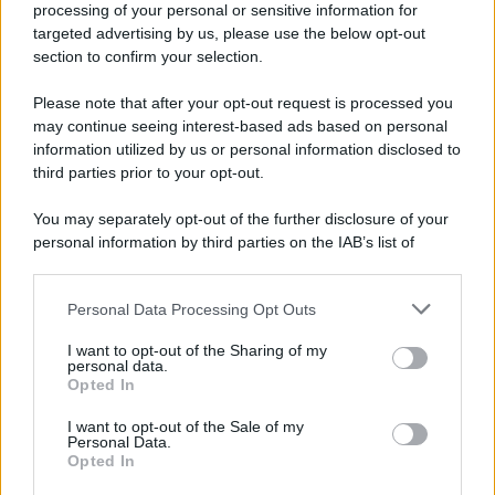
processing of your personal or sensitive information for
targeted advertising by us, please use the below opt-out
section to confirm your selection.
Please note that after your opt-out request is processed you
may continue seeing interest-based ads based on personal
Vestito midi in misto lino, Massimo Dutti
information utilized by us or personal information disclosed to
third parties prior to your opt-out.
You may separately opt-out of the further disclosure of your
personal information by third parties on the IAB’s list of
downstream participants.
Personal Data Processing Opt Outs
This information may also be disclosed by us to third parties
on the IAB’s List of Downstream Participants that may further
I want to opt-out of the Sharing of my
disclose it to other third parties.
personal data.
Opted In
Please note that this website/app uses one or more Google
services and may gather and store information including but
I want to opt-out of the Sale of my
Personal Data.
not limited to your visit or usage behaviour. You may click to
Opted In
grant or deny consent to Google and its third-party tags to
use your data for below specified purposes in below Google