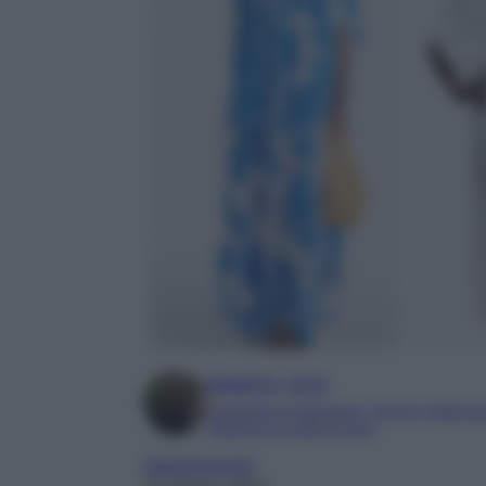
Beatrice Tursi
Laureata in traduzione, lingue e letterat
Esperta di moda e lusso
Abbigliamento