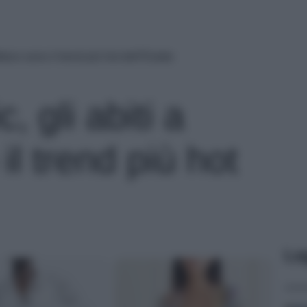
ftano sono il trend più hot dell’Estate
 gli abiti a
il trend più hot
Le