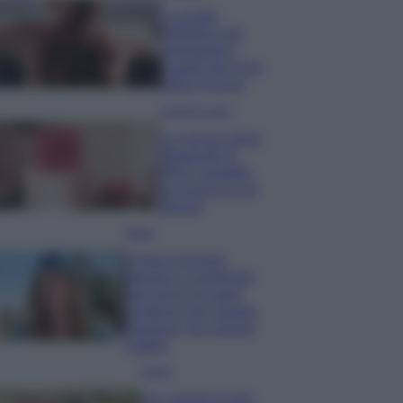
La guida
definitiva per
proteggere i
capelli dal cloro
della Piscina
Case Di Lusso
La nuova cassa
Bluetooth di
IKEA: portatile
economica e di
design
Moda
Chiara Ferragni
sfoggia il coordinato
due pezzi di super
tendenza per questa
stagione: da copiare
subito!
Viaggi
Qui i borghi d’arte