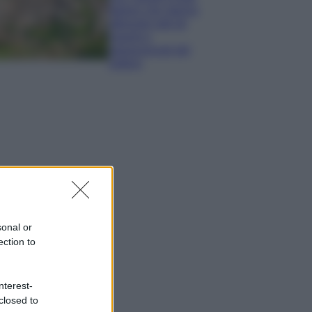
italiani che stanno
attirando tutti gli
esperti e
appassionati del
settore
sonal or
ection to
nterest-
closed to