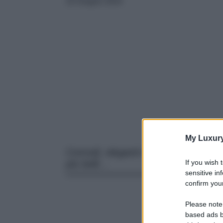
10 Giugno 2024
My Luxur
Comodi, eleganti e super glam, gli a
If you wish 
più belli…
sensitive in
confirm your
Please note
based ads b