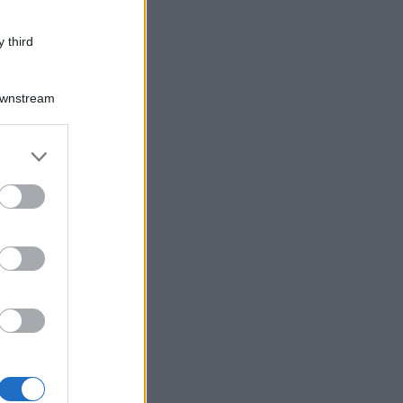
 third
Downstream
er and store
to grant or
ed purposes