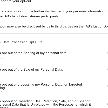
 prior to your opt-out.
rately opt-out of the further disclosure of your personal information by
he IAB’s list of downstream participants.
tion may also be disclosed by us to third parties on the IAB’s List of 
 that may further disclose it to other third parties.
 that this website/app uses one or more Google services and may gath
l Data Processing Opt Outs
including but not limited to your visit or usage behaviour. You may click 
 to Google and its third-party tags to use your data for below specifi
o opt-out of the Sharing of my personal data.
ogle consent section.
In
rature ed anche incredibilmente eleganti… in poche
o opt-out of the Sale of my Personal Data.
dere! Stiamo parlando degli
abiti a caftano
, un
trend
. Declinati in moltissime varianti, alcuni più eleganti ed
In
: possono essere indossati in moltissime occasioni!
to opt-out of processing my Personal Data for Targeted
ing.
uesta Estate
In
re in pizzo, Carine Gilson; da indossare nelle occasioni
o opt-out of Collection, Use, Retention, Sale, and/or Sharing
ersonal Data that Is Unrelated with the Purposes for which it
 con frange, Missoni; adatto ad aggiungere un tocco di
lected.