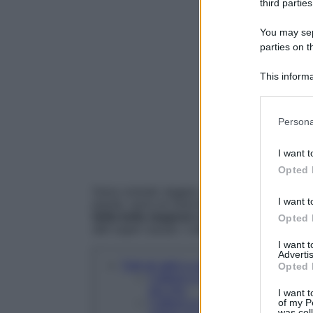
third parties
You may sepa
parties on t
This informa
Participants
Please note
Persona
information 
deny consent
I want t
in below Go
Opted 
Sono comodi, leggeri, a prova di alte tempe
I want t
parole, sono un must dell’Estate da non per
della bella stagione
da acquistare già da ora
Opted 
altri super casual, i caftani hanno un pregio
I want 
Advertis
Tutti gli abiti a caftano da indossare q
Opted 
Caftano in raso di seta con finitu
più chic
I want t
of my P
Caftano in maglia crochet a righe
was col