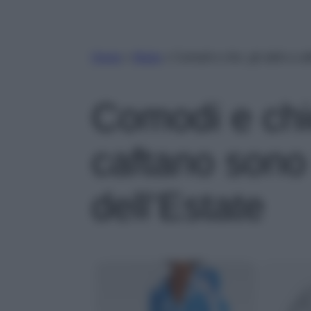
Home
»
Moda
»
Comodi e chic, gli abiti a ca
Comodi e chic,
caftano sono 
dell’Estate