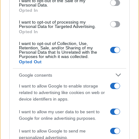
I want to opt-out of the Sale of my
Personal Data.
not limited to your visit or usage behaviour. You may click to
Opted In
grant or deny consent to Google and its third-party tags to
use your data for below specified purposes in below Google
Leggi anche
I want to opt-out of processing my
consent section.
Personal Data for Targeted Advertising.
Opted In
I want to opt-out of Collection, Use,
Accessori
Retention, Sale, and/or Sharing of my
Personal Data that Is Unrelated with the
Wanda Nara mostra sui social
Purposes for which it was collected.
la sua Chanel bag che vale
Opted Out
una fortuna: quanto costa?
Google consents
I want to allow Google to enable storage
Viaggi
related to advertising like cookies on web or
Il borgo fantasma del
device identifiers in apps.
Cilento dove il tempo si è
fermato davvero…
I want to allow my user data to be sent to
Google for online advertising purposes.
Bellezza
I want to allow Google to send me
La guida definitiva per
personalized advertising.