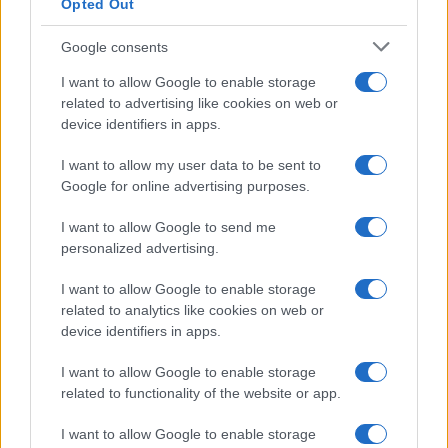
la sua Chanel bag che vale
Opted Out
una fortuna: quanto costa?
Google consents
I want to allow Google to enable storage
Viaggi
related to advertising like cookies on web or
Il borgo fantasma del
device identifiers in apps.
Cilento dove il tempo si è
fermato davvero…
I want to allow my user data to be sent to
Google for online advertising purposes.
Bellezza
I want to allow Google to send me
La guida definitiva per
personalized advertising.
proteggere i capelli dal
cloro della Piscina
I want to allow Google to enable storage
related to analytics like cookies on web or
device identifiers in apps.
Case Di Lusso
I want to allow Google to enable storage
La nuova cassa Bluetooth
related to functionality of the website or app.
di IKEA: portatile
economica e di design
I want to allow Google to enable storage