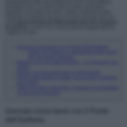
programmare tutto alla perfezione non vi sarà difficile
accorgervi che con pochi giorni di ferie riuscirete a
regalarvi una lunga vacanza, merito i tantissimi ponti.
Facendo un bilancio da qui a 12 mesi pensate che con
soli
6 giorni di ferie nel 2025 potete fare ben 32 giorni
di vacanza
. Come? Ecco alcuni piccoli segreti furbi da
cogliere al volo…
Gennaio inizia bene con il Ponte dell’Epifania
Aprile: tra Pasqua e Liberazione pochi giorni
per una lunga vacanza
Maggio: con una coda di Aprile… è il momento per
partire
Giugno: un mini ponte per un breve break
Pochi ponti lunghi in estate, ma un buon momento
per le ferie
Tutto d’un fiato a dicembre, il regalo è la possibilità
di una lunga vacanza
Gennaio inizia bene con il Ponte
dell’Epifania