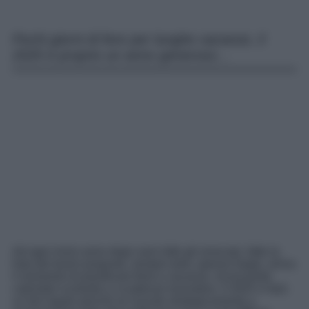
Pochi giorni di fere per lunghe vacanze, il
2025 è proprio un anno generoso…
Ad ogni inizio anno dopo aver letto gli oroscopi, fatto la
lista dei buoni propositi, sempre tanti, spesso troppi, arriva
il momento di pianificare ferie e vacanze, incrociando
calendari scolastici e scadenze lavorative. Il 2025 vi farà
un bel regalo perché se riuscite strategicamente a