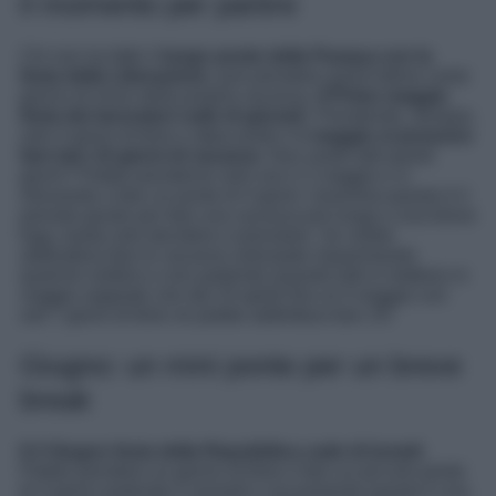
il momento per partire
Chi non ha fatto il
lungo ponte della Pasqua con la
festa della Liberazione
, può prendere quest’ultimo come
giorno di inizio della propria vacanza.
Il Primo maggio
festa dei lavoratori cade di gioved
ì. Prendendo, dunque,
solo 4 giorni di ferie e attaccando il
1 maggio si possono
fare ben 10 giorni di vacanza
. Non avete tutti questi
giorni? Potete prenderne solo uno il 2 maggio e vi
ritroverete a fare un ponte di 4 giorni. Insomma questo è il
periodo giusto per fare una vacanza più lunga o una breve
fuga, basta solo decidere e prenotare. Se volete
addiruttura fare le vacanze anticipate risparmiando
qualche soldino e non partendo quando tutti si mettono in
viaggio sappiate che dal 19 aprile fino al 4 maggio con
soli 7 giorni di ferie ne potete addirittura fare 15!
Giugno: un mini ponte per un breve
break
Il 2 Giugno festa della Repubblica cade di lunedi
.
Potete prendere un giorno di ferie e fare un piccolo ponte
di 4 giorni partendo il venerdi e sicuramente questa è una