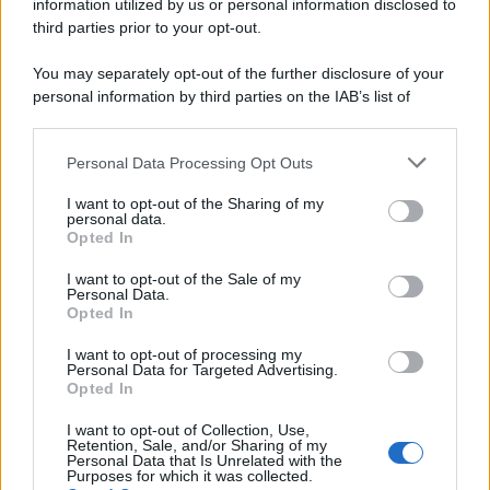
information utilized by us or personal information disclosed to
third parties prior to your opt-out.
You may separately opt-out of the further disclosure of your
personal information by third parties on the IAB’s list of
downstream participants.
Personal Data Processing Opt Outs
This information may also be disclosed by us to third parties
on the IAB’s List of Downstream Participants that may further
I want to opt-out of the Sharing of my
disclose it to other third parties.
personal data.
Opted In
Please note that this website/app uses one or more Google
services and may gather and store information including but
I want to opt-out of the Sale of my
Personal Data.
not limited to your visit or usage behaviour. You may click to
Opted In
grant or deny consent to Google and its third-party tags to
use your data for below specified purposes in below Google
Leggi anche
I want to opt-out of processing my
consent section.
Personal Data for Targeted Advertising.
Opted In
I want to opt-out of Collection, Use,
Accessori
Retention, Sale, and/or Sharing of my
Personal Data that Is Unrelated with the
Wanda Nara mostra sui social
Purposes for which it was collected.