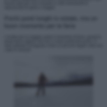
buona idea per chi è rimasto in città nonostante le
opportunità di aprile e maggio.
Pochi ponti lunghi in estate, ma un
buon momento per le ferie
L’estate per la maggior parte è momento di ferie, quindi fa
quasi bene sapere che non ci siano particolari ponti. Ci
sarà soltanto Ferragosto a farvi un piccolo regalo visto che
cade di venerdi-