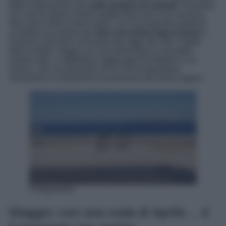
della Liberazione che
cade proprio di venerdì
. Insomma
con soli tre giorni di ferie potete farne ben 9 di vacanza.
Non sono certo le ferie estive, ma sicuramente questa è
un’ottima occasione per
fare una prima fuga al mare
e
iniziare a lasciarsi coccolare dai raggi del sole. Potete
farlo in Italia, magari con una bella fuga in una delle
nostre isole, o addirittura raggiungere le Baleari o La
Grecia, che sicuramente con le loro temperature
riusciranno a mantenere la promessa del primo bagno.
Folegandros
Maggio: con una coda di Aprile… è