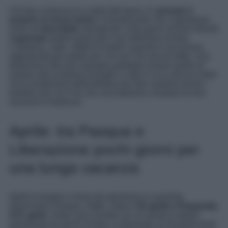
Chi ben comincia è a metà dell’opera. E g
ennaio è
proprio un buon inizio
! Considerando che Capodanno
viene di
mercoledì
, prendendo come giorni di ferie i
l 2 e il
3 gennaio
potete quasi fare una settimana di ferie.
L’epifania, cade, infatti di lunedì e questa è una buona
opportunità per partire per chi non l’ha ancora fatto. Una
bellissima idea per esempio potrebbe essere quella di
andare alla scoperta di borghi e città in cui è ancora molto
viva la tradizione della Befana per fare contenti anche i
bambini per chi li ha che così potranno chiudere le loro
vacanze in bellezza.
Aprile: tra Pasqua e
Liberazione pochi giorni per
una lunga vacanza
Aprile è proprio il mese più generoso in assoluto.
Quest’anno Pasqua, infatti, cadrà il
20 aprile e Pasquetta
il 21 april
e. Dopo aver iniziato con un break il sabato
prendendo tre giorni di ferie vi ritroverete al 25 aprile festa