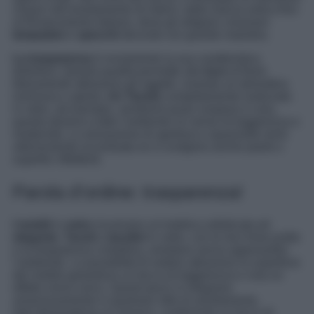
chiave nell’arredamento di interni, dalla Grecia antica fino
al Rinascimento italiano, dove gli artigiani creavano
lampadari
e
specchi
decorati con grande maestria.
La trasparenza
è ovviamente la sua caratteristica
distintiva. Questa qualità permette alla
luce
di fluire
liberamente attraverso gli oggetti, creando un’atmosfera
luminosa e aperta.
Un Tavolo
completamente realizzato
in vetro, ad esempio, sembrerà quasi sospeso in aria,
questo donerà a tutto l’ambiente un senso di leggerezza e
modernità. La sensazione di apertura e spaziosità verrà
ulteriormente accentuata se si scelgono anche pareti o
superfici riflettenti.
Parola d’ordine: trasparenza!
I mobili
in
vetro
incarnano un’estetica sofisticata ed
elegante
.
Tavoli
e
tavolini
in vetro, con le loro linee pulite
e la trasparenza cristallina, arredano senza appesantire
l’ambiente. La possibilità di vedere attraverso la superficie
del mobile garantisce un tocco di leggerezza e crea un
effetto visivo unico. Questi pezzi si integrano
armoniosamente in qualsiasi stile di arredamento,
dall’ultramoderno al classico, conferendo un tocco di