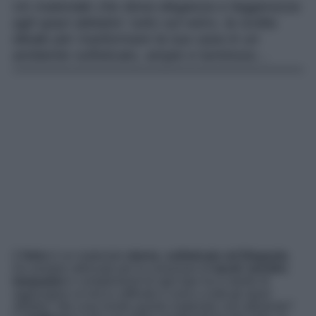
Un materiale che dona eleganza e leggerezza
agli spazi abitativi: tutto sul vetro, la scelta
ideale per trasformare la tua casa in un
ambiente sofisticato, ampio e luminoso…
Il
Vetro
è un materiale
etereo, sofisticato ed Elegante.
Da sempre utilizzato per la creazione di
tavoli
,
tavolini
,
lampadari
e complementi di ogni tipo ha il merito di
aggiungere un tocco raffinato e unico a tutti gli spazi
abitativi. Ma cosa rende questo materiale così attraente?