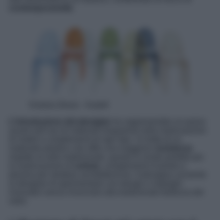
contemporaneità
.
Victoria Ghost – Kartell
L’introduzione del plexiglas
ha rappresentato un passo
avanti nell’uso di materiali trasparenti nella realizzazione
di mobili e complementi di ogni tipo. Si tratta di un
materiale plastico che offre una maggiore
resistenza
rispetto al vetro tradizionale, questo lo rende perfetto per
la realizzazione di
sedute
, complementi d’arredo e
persino per strutture architettoniche. Il plexiglas consente
ai designer di sperimentare con design e impieghi
innovativi senza rinunciare alla tradizionale bellezza del
vetro.