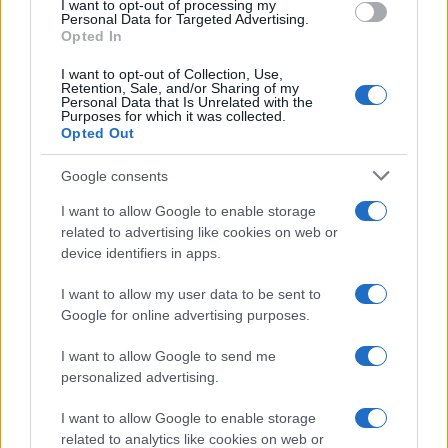
Leggi anche
I want to opt-out of processing my
consent section.
Personal Data for Targeted Advertising.
Opted In
I want to opt-out of Collection, Use,
Bellezza
Retention, Sale, and/or Sharing of my
Personal Data that Is Unrelated with the
La guida definitiva per
Purposes for which it was collected.
proteggere i capelli dal
Opted Out
cloro della Piscina
Google consents
I want to allow Google to enable storage
Case Di Lusso
related to advertising like cookies on web or
La nuova cassa Bluetooth
device identifiers in apps.
di IKEA: portatile
economica e di design
I want to allow my user data to be sent to
Google for online advertising purposes.
Moda
I want to allow Google to send me
Chiara Ferragni sfoggia il
personalized advertising.
coordinato due pezzi di super
tendenza per questa stagione: da
I want to allow Google to enable storage
copiare subito!
related to analytics like cookies on web or