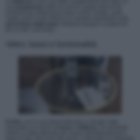
La
bellezza
è solo una delle caratteristiche del vetro, la
sua
trasparenza
infatti, ha anche il grade dono di far
sembrare gli ambienti più ampi e ariosi. Esatto, avete
capito, pare il vetro influisca in maniera importante sulla
percezione degli spazi
. Andiamo dunque a scoprire di
più su tutti i suoi pregi…
Vetro: lusso e funzionalità
Il vetro
, con la sua storia millenaria, è sempre stato
associato a un senso di
lusso
e
bellezza
. Fin dai tempi
antichi, è stato utilizzato per creare manufatti preziosi e
opere d’arte. Nel corso dei secoli, è diventato un elemento