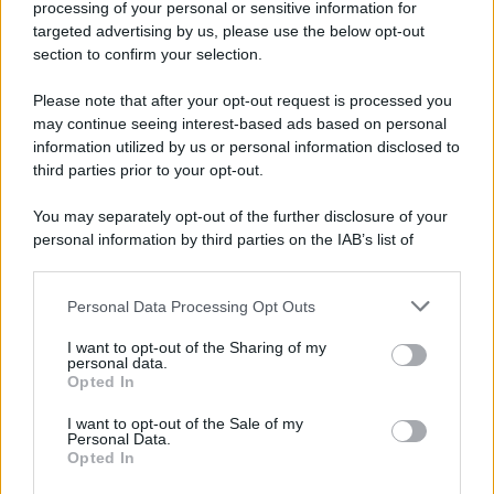
processing of your personal or sensitive information for
targeted advertising by us, please use the below opt-out
section to confirm your selection.
Please note that after your opt-out request is processed you
may continue seeing interest-based ads based on personal
information utilized by us or personal information disclosed to
third parties prior to your opt-out.
You may separately opt-out of the further disclosure of your
personal information by third parties on the IAB’s list of
downstream participants.
Personal Data Processing Opt Outs
This information may also be disclosed by us to third parties
on the IAB’s List of Downstream Participants that may further
I want to opt-out of the Sharing of my
disclose it to other third parties.
personal data.
Opted In
Please note that this website/app uses one or more Google
services and may gather and store information including but
I want to opt-out of the Sale of my
Personal Data.
not limited to your visit or usage behaviour. You may click to
Opted In
grant or deny consent to Google and its third-party tags to
use your data for below specified purposes in below Google