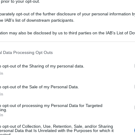
 prior to your opt-out.
rately opt-out of the further disclosure of your personal information by
he IAB’s list of downstream participants.
tion may also be disclosed by us to third parties on the IAB’s List of 
 that may further disclose it to other third parties.
 that this website/app uses one or more Google services and may gath
l Data Processing Opt Outs
including but not limited to your visit or usage behaviour. You may click 
 to Google and its third-party tags to use your data for below specifi
o opt-out of the Sharing of my personal data.
ogle consent section.
una gita fuori porta. Sa far felici gli
amanti delle città
In
sul lago, chi ama la
montagna
o andare alla scoperta di
he la regione ricca di borghi, gemme nascoste in
o opt-out of the Sale of my Personal Data.
 dolci colline, sono piccole centri davvero incantevoli e
In
 regione che ha
ben 11 borghi
che appartengono al
ano proprio per il loro patrimonio culturale e ricchezza
to opt-out of processing my Personal Data for Targeted
ing.
In
e
ma di tradizione e rinascita
o opt-out of Collection, Use, Retention, Sale, and/or Sharing
ersonal Data that Is Unrelated with the Purposes for which it
ccitano
lected.