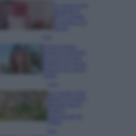
La nuova cassa
Bluetooth di
IKEA: portatile
economica e di
design
Moda
Chiara Ferragni
sfoggia il coordinato
due pezzi di super
tendenza per questa
stagione: da copiare
subito!
Viaggi
Qui i borghi d’arte
italiani che stanno
attirando tutti gli
esperti e
appassionati del
settore
Moda