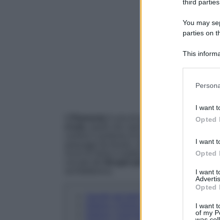
third parties
You may sepa
parties on t
This informa
Participants
Please note
Persona
information 
deny consent
I want t
in below Go
Il
Piemonte
è una di quelle regioni ideali per 
Opted 
d’arte,
quelli che vanno alla ricerca di relax 
cantine e profumo di tartufi. Il
Piemonte
è anc
I want t
paesaggi da favola, che disegnano i profili di
Opted 
ricchi di storia e tradizioni. Il Piemonte è la
circuito dei
Borghi più Belli d’Italia
che spicc
architettonica.
I want 
Advertis
Opted 
I borghi più belli da visitare in Piemont
Ostana: il borgo del Piemonte che profu
I want t
of my P
Ostana: l’esempio perfetto del borgo o
was col