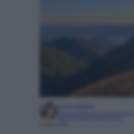
Laura Pistonesi
Esperienza di 20 anni in comunicazione
Esperta di beauty, fashion e viaggi
1 Marzo 2024