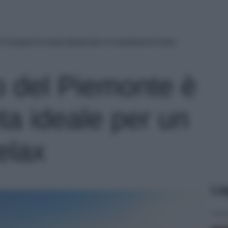
è proprio la meta ideale per un weekend di relax
 del Piemonte è
ta ideale per un
elax
Le