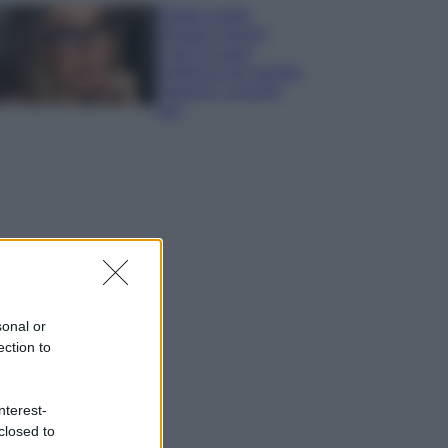
Diletta Leotta
sfoggia il beach
Look di super
tendenza per questa
stagione: scoprilo
qui!
sonal or
ection to
nterest-
closed to