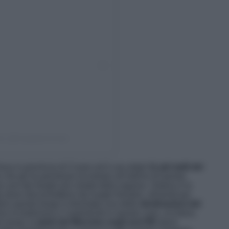
nte (@megapiemonte)
 trova in provincia di Cuneo ed è uno degli
11 più belli del
ne che gli ha permesso di entrare all’interno di questo
se uno dei borghi più visitati della regione. Ostana è la
go dove disconnettersi dai luoghi frenetici, dimenticare
oprio questo borgo è diventato una delle
destinazioni del
 la tradizione e l’autenticità in questo caso, occitana,
to borgo ai
piedi del Monviso negli anni’80
stava