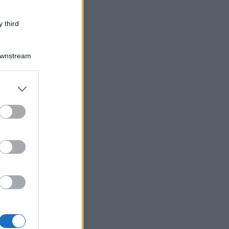
 third
Downstream
er and store
to grant or
ed purposes