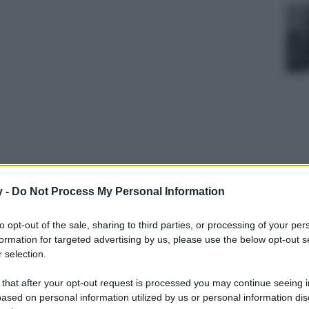
nte, è la meta perfetta per chi vuole regalarsi
y -
Do Not Process My Personal Information
to opt-out of the sale, sharing to third parties, or processing of your per
formation for targeted advertising by us, please use the below opt-out s
 selection.
 that after your opt-out request is processed you may continue seeing i
ased on personal information utilized by us or personal information dis