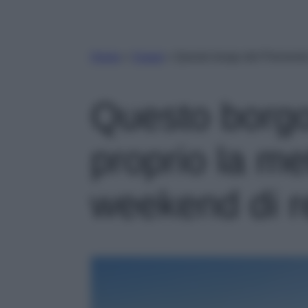
Home
»
Viaggi
»
Questo borgo del Piemonte 
Questo borgo
proprio la me
weekend di r