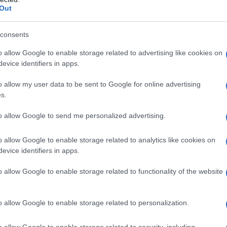
lla natura
Out
consents
 visitare in Piemonte
o allow Google to enable storage related to advertising like cookies on
evice identifiers in apps.
tano una visita sono quelli delle
Langhe e del
ono dei veri gioielli e le mete ideali per chi ama
o allow my user data to be sent to Google for online advertising
gustazioni per cantine. Per gli amanti degli scenari
s.
orghi sul Lago d’Orta
circondati da paesaggi così belli
te è anche la regione dove vale la pena andare alla
to allow Google to send me personalized advertising.
fare una gita all’insegna del mistero vi piacerà tantissimo
 le case sembrano incastonate in una fitta vegetazione.
molto particolari che sono quasi musei a cielo aperto, tra
o allow Google to enable storage related to analytics like cookies on
rino che incanta per i numerosi murales che si trovano
evice identifiers in apps.
 contadina e le tradizioni del luogo come fossero favole.
delizioso, si trova in provincia di
Cuneo
e sembra il
o allow Google to enable storage related to functionality of the website
o a piedi e con lentezza.
el Piemonte che profuma
o allow Google to enable storage related to personalization.
cita
o allow Google to enable storage related to security, including