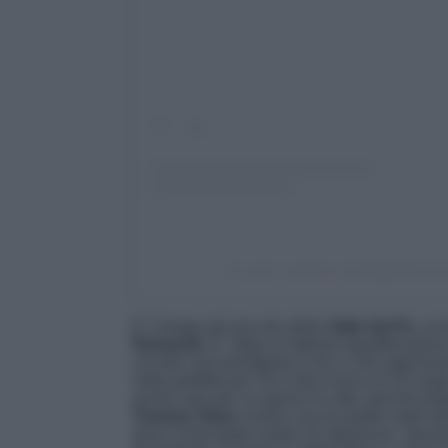
Un post condiviso da MegaPiemo
E’ il borgo più piccolo della
Valle del Po
, si
Piemonte
. E’ stata un’attenta riqualificazio
circuito così prestigioso e far si che oggi fos
meta perfetta per chi è alla ricerca di un luo
anche solo per un giorno la città, perché pr
Turismo Slow,
ovvero una di quelle mete dove
sono il principale motivo di attrazione. Ques