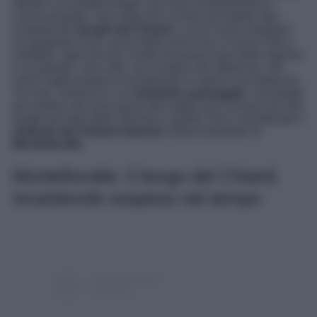
sfondo a incredibili borghi che sono di questa terra il
cuore pulsante. Una volta che si inizia ad andare alla
scoperta dei
borghi del Chianti
, si sa è come mangiare
un grappolo d’uva, acino dopo acino non si riesce mai a
smettere. Ogni piccolo centro di questa zona della regione
è un gioiello, una culla, uno scrigno che affascina, che
viene voglia proprio di assaporare in tutta la sua bellezza.
Tra essi, immerso in un
romantico paesaggio
, circondato
da cantine che sono quasi dei luoghi sacri si trova uno dei
borghi più belli della Toscana e quello che è considerato il
simbolo del Chianti Classico
stiamo parlando di
Montefioralle
.
Montefioralle: il borgo del Chianti
incantevole sospeso nel tempo