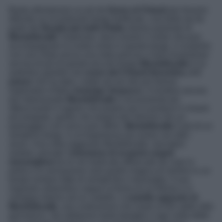
Basta allontanarsi un pò da
Greve al Chianti
per trovarsi
difronte un incantevole borgo fortificato, così bello da far
parte dei
Borghi più belli d’Italia
stiamo parlando di
Montefioralle
. Esplorare, deve essere il verbo che può
accompagnare la vostra visita in questo borgo, è scoprirlo
con una visita senza una meta precisa vi farà innamorare
ancora di più di questo piccolo borgo.
Montefioralle
è un
autentico gioiello nel
cuore del Chianti fiorentino, è il
paese
che ha dato i natali ad uno dei più famosi
esploratori d’Italia
Amerigo Vespucci.
A rendere ancora
più interessante
Montefioralle
e sicuramente più
affascinante è sapere che proprio qui si produce il chianti
più pregiato, quello che respira del silenzio che un
paesaggio così unico può offrire.
Montefioralle
è più di un
semplice borgo. è un’esperienza da vivere con tutti i
sensi. Una volta raggiunto Montefioralle, lasciatevi
andare, provate l’
emozione di scoprire angoli
meravigliosi
tra le vie lastricate affiancate da case in
pietra e la sensazione sarà quella magica di sentirsi in un
tempo lontano fatto di semplicità e meraviglia. Il suo
impianto urbanistico segue la forma di un’ellisse e si
sviluppa intorno ad un castello, il
castello appunto di
Montefioralle
, una costruzione che risale al 931 dallo stile
germanico. Qui abitarono tante famiglie e ogni volta ebbe