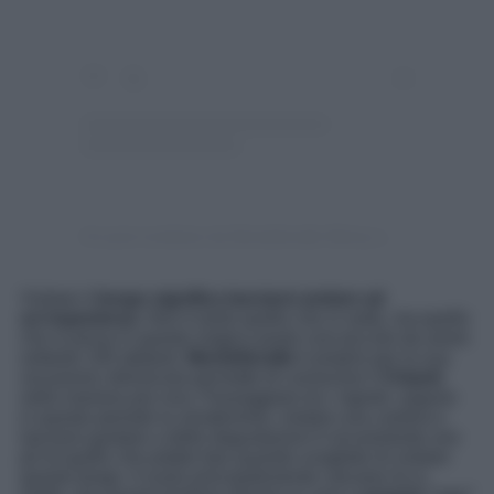
Un post condiviso da Montefioralle Winery (@montefioralle)
Visitare il
borgo significa lasciarsi andare ad
un’esperienza
. Non è tanto quello che si vede, ma quello
che si prova in questo magico posto cosi piccolo da avere
soltanto 100 abitanti.
Montefioralle
è proprio per la sua
vocazione vitivinicola permette di conoscere il
Chianti
nella maniera più viva. Passeggiare tra i vigneti, seguire
in questo periodo la vendemmia, visitare una cantina e
lasciarsi guidare a delle degustazioni è sicuramente uno
pò di quello che potete fare quando scegliete di visitare
questo borgo. Il suolo principalemente calcareo fa si,