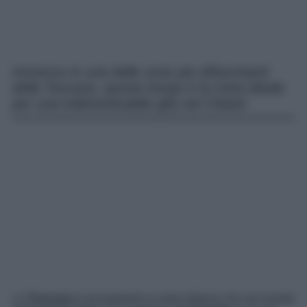
Immerso in una delle zone più affascinanti
della Toscana, questo borgo è la meta ideale
per una indimenticabile gita nel Chianti
La
Toscana
è sicuramente la meta italiana che nel mondo