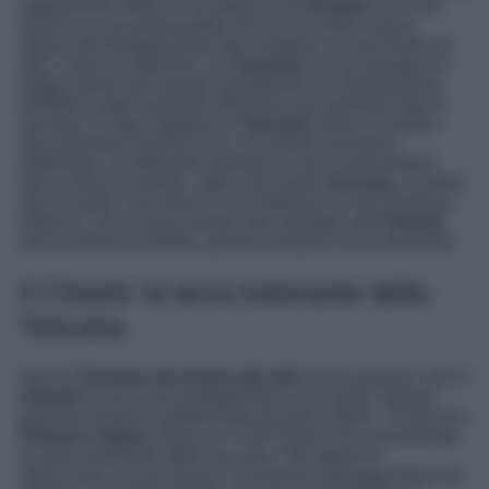
rappresenta l’Italia. E’ la regione che
incanta
, ha il suo
fascino, la sua personalità, che sa coccolare, lascia
spazio all’immaginazione del visitatore, lo arricchisce di
arte, cultura e tradizioni. La
Toscana
non ha bisogno di
troppe parole per essere considerata una destinazione
perfetta in ogni momento dell’anno, per qualsiasi tipo di
vacanza. In ogni stagione la
Toscana
riesce a rivelare
una sfumatura diversa di sé, sa essere romantica,
sofisticata, accattivante, autentica e non si può proprio
fare a meno di amarla. Ogni zona della
Toscana
, va detto
che ha però i suoi mesi in cui restituisce la sua immensa
bellezza. Se si vuole parlare, per esempio, del
Chianti
,
senza ombra di dubbio, questo è proprio il suo momento.
Il Chianti: la terra inebriante della
Toscana
Che la
Toscana sia la terra dei vini
è una certezza, che il
Chianti
ne sia il suo protagonista è una verità. Questa
porzione di terra caratterizzata da dolci colline, si trova tra
Firenze e Siena
, Arezzo e i Colli Pisani ed è considerata
il cuore inebriante della Toscana. Fitti vigneti si
intrecciano a ricchi boschi, incantevoli paesaggi fanno da