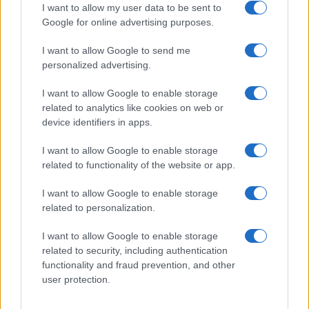
copiare subito!
I want to allow my user data to be sent to
Google for online advertising purposes.
Viaggi
I want to allow Google to send me
Qui i borghi d’arte italiani che
personalized advertising.
stanno attirando tutti gli esperti
e appassionati del settore
I want to allow Google to enable storage
related to analytics like cookies on web or
device identifiers in apps.
Moda
I want to allow Google to enable storage
Diletta Leotta sfoggia il beach
related to functionality of the website or app.
Look di super tendenza per
questa stagione: scoprilo qui!
I want to allow Google to enable storage
related to personalization.
I want to allow Google to enable storage
related to security, including authentication
functionality and fraud prevention, and other
user protection.
© – My Luxury – Anicaflash S.r.l. – P.Iva 01816001000 – Testata
Giornalistica registrata presso il Tribunale ordinario di Roma, n° 112/2022
del 21/07/2022