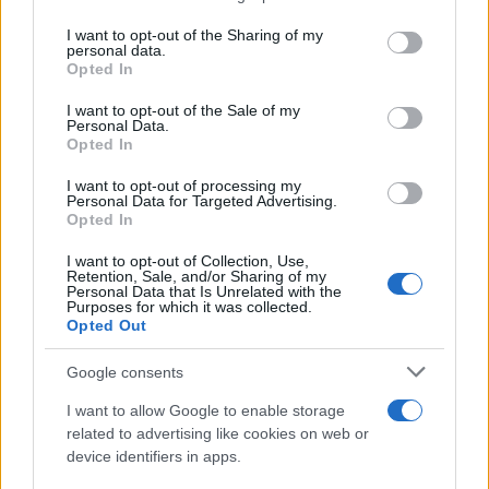
on the IAB’s List of Downstream Participants that may further
I want to opt-out of the Sharing of my
disclose it to other third parties.
personal data.
Opted In
Please note that this website/app uses one or more Google
services and may gather and store information including but
I want to opt-out of the Sale of my
Personal Data.
not limited to your visit or usage behaviour. You may click to
Opted In
grant or deny consent to Google and its third-party tags to
use your data for below specified purposes in below Google
Leggi anche
I want to opt-out of processing my
consent section.
Personal Data for Targeted Advertising.
Opted In
I want to opt-out of Collection, Use,
Case Di Lusso
Retention, Sale, and/or Sharing of my
Personal Data that Is Unrelated with the
La nuova cassa Bluetooth
Purposes for which it was collected.
di IKEA: portatile
Opted Out
economica e di design
Google consents
Moda
I want to allow Google to enable storage
related to advertising like cookies on web or
Chiara Ferragni sfoggia il
coordinato due pezzi di super
device identifiers in apps.
tendenza per questa stagione: da