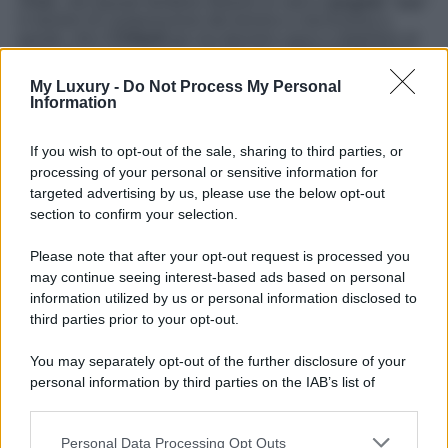
infatti, che questo territorio diventi un vero e
proprio “cru”
in termini di composizione del terreno e microclima e,
quindi, che il
Chianti
qui sia davvero unico e distintivo al
punto da essere proprio considerato il
Chianti Classico
.
Poco lontano dal centro vale la pena visitare il
Castello di
My Luxury -
Do Not Process My Personal
Verrazzano
, un’eccellenza del territorio, un posto magico
Information
che permette di vivere un’esperienza davvero
memorabile. Qui si trova una tenuta di 230 ettari, rimasta
inalterata all’interno dei suoi confini da oltre 1000 anni,
If you wish to opt-out of the sale, sharing to third parties, or
con 52 ettari di vigneti, un agriturismo e una cantina. A
processing of your personal or sensitive information for
Verrazzano
la tradizione del vino è molto antica che risale
targeted advertising by us, please use the below opt-out
al 1100 circa. Per chi vuole proprio immergersi in questo
section to confirm your selection.
paradiso così inebriante qui sa che può farlo all’interno
dell’agriturismo che ha 2 appartamenti indipendenti e 6
camere. Chi vuole conoscere il
Chianti
in tutta la sua
Please note that after your opt-out request is processed you
purezza può partecipare a visite guidate e a degustazioni
may continue seeing interest-based ads based on personal
nella cantina.
information utilized by us or personal information disclosed to
third parties prior to your opt-out.
You may separately opt-out of the further disclosure of your
personal information by third parties on the IAB’s list of
downstream participants.
Personal Data Processing Opt Outs
This information may also be disclosed by us to third parties