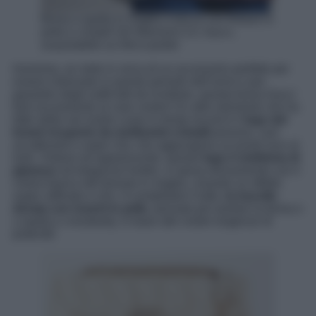
Borsa a spalla in maglia a trecce con finiture in
pelle e cristalli GG Marmont 2.0, Gucci,
acquistabile su Net-a-porter
Insomma, se siete in cerca di un accessorio perfetto per
essere indossato in questo periodo dell’anno e per
garantire degli outfit tutti da invidiare, questa borsa Gucci
farà sicuramente al caso vostro! Un altro elemento che ha
fatto strike nel nostro cuore in tempi record è il
logo del
brand ricoperto da moltissimi cristalli
preziosi, così
accattivanti e super chic che aggiungono un punto luce al
look. Vistoso ed appariscente, questo
logo è emblema di
glamour
ed eleganza! Inoltre, si sposa divinamente con il
colore bianco del tessuto in maglia, creando un effetto
super raffinato e chic. A completare il tutto,
la tracolla
dorata con inserti in pelle
, pensata per portare la borsa o
a spalla o crossbody, in base alle vostre esigenze di
praticità!