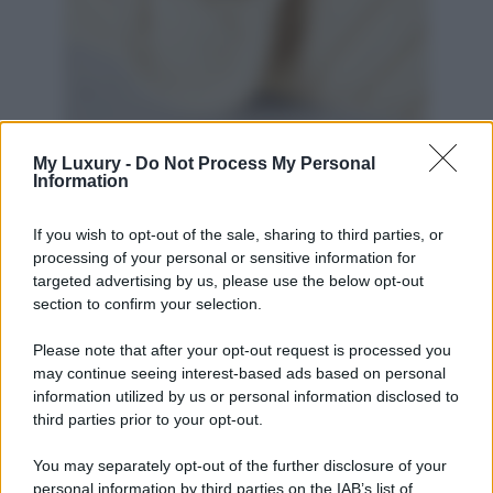
My Luxury -
Do Not Process My Personal
Borsa a spalla in maglia a trecce con finiture in
Information
pelle e cristalli GG Marmont 2.0, Gucci,
acquistabile su Net-a-porter
If you wish to opt-out of the sale, sharing to third parties, or
Questa borsa ha solo un piccolo “difetto”: il prezzo non
processing of your personal or sensitive information for
proprio low cost! Infatti,
è venduta su Net-a-porter,
il
targeted advertising by us, please use the below opt-out
famoso retailer di prodotti di lusso,
a 2980 euro
, una cifra
section to confirm your selection.
sicuramente non per tutte le tasche ma giustificata dal
fatto che si tratta di un accessorio davvero all’ultima moda,
da sfruttare non solo quest’inverno ma anche negli anni a
Please note that after your opt-out request is processed you
venire. Noi la amiamo alla follia ma è talmente glam che
may continue seeing interest-based ads based on personal
sicuramente non siamo le uniche!
information utilized by us or personal information disclosed to
third parties prior to your opt-out.
You may separately opt-out of the further disclosure of your
personal information by third parties on the IAB’s list of