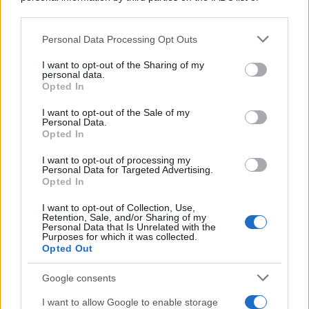
downstream participants.
Personal Data Processing Opt Outs
This information may also be disclosed by us to third parties
on the IAB’s List of Downstream Participants that may further
I want to opt-out of the Sharing of my
disclose it to other third parties.
personal data.
Opted In
Please note that this website/app uses one or more Google
services and may gather and store information including but
I want to opt-out of the Sale of my
Personal Data.
not limited to your visit or usage behaviour. You may click to
Opted In
grant or deny consent to Google and its third-party tags to
use your data for below specified purposes in below Google
Leggi anche
I want to opt-out of processing my
consent section.
Personal Data for Targeted Advertising.
Opted In
I want to opt-out of Collection, Use,
Moda
Retention, Sale, and/or Sharing of my
Personal Data that Is Unrelated with the
Diletta Leotta segue il trend
Purposes for which it was collected.
dell’estate con il bikini a
Opted Out
effetto lingerie FOTO
Google consents
I want to allow Google to enable storage
Case Di Lusso