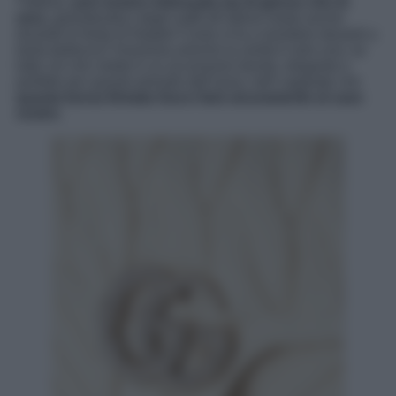
Tuttavia,
può essere indossata sia di giorno che di
sera
, garantendoci degli outfit all’ultima moda anche
durante le feste di Natale! Come si fa a resistere davanti a
tanta bellezza? Insomma amiche la verità è solo una: se
tutto ciò che volete è un accessorio trendy, elegante e
perfetto per questo periodo dell’anno, beh sappiate che
questa borsa firmata Gucci farà sicuramente al caso
vostro
.