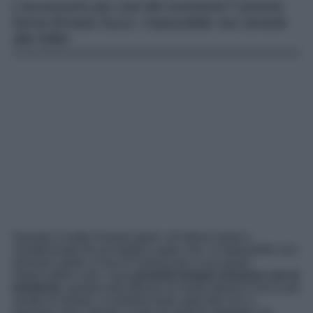
L’accessorio più cool del momento? Questa
borsa firmata Gucci. Impossibile non amarla
alla follia!
Quando si tratta di borse glam, all’ultima moda e
caratterizzate da un’estetica super chic, è impossibile non
pensare subito a Gucci! Famoso per il suo gusto
impeccabile e per i suoi
prodotti sempre al passo con le
tendenze
, questa nota Maison di moda italiana è tra le più
amate di sempre. A renderla tanto speciale non ci
pensano solo i design curati nel minimo dettaglio ma