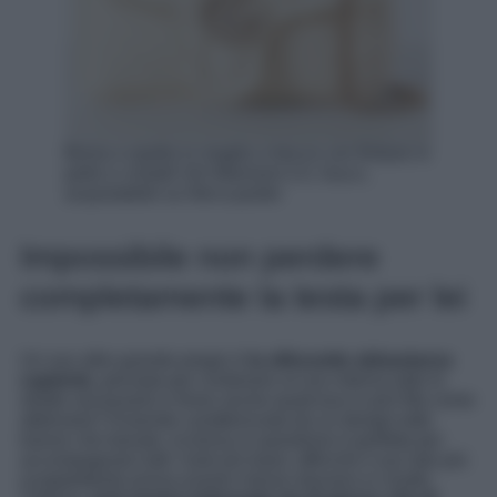
Borsa a spalla in maglia a trecce con finiture in
pelle e cristalli GG Marmont 2.0, Gucci,
acquistabile su Net-a-porter
Impossibile non perdere
completamente la testa per lei
Un suo altro grande pregio è
la silhouette abbastanza
capiente,
pensata per contenere al suo interno tutto lo
stretto necessario e forse anche qualcosa in più! Ma come
abbinarla? Essendo caratterizzata da un design tutto
tranne che banale, la borsa in questione è perfetta per
accompagnare tutti i look più basic affinché il suo lato più
scoppiettante possa essere messo davvero in risalto.