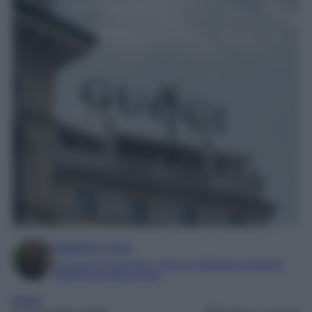
Beatrice Tursi
Laureata in traduzione, lingue e letterature straniere
Esperta di moda e lusso
Borse