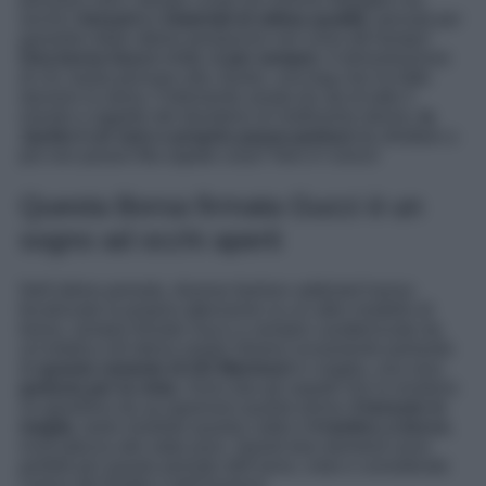
anche
i tessuti e i materiali di ottima qualità
, pensati per
garantire delle ottime prestazioni nel corso del tempo!
Una borsa Gucci
infatti,
è per sempre
. A dimostrazione
di ciò, basta pensare alla Jackie, una bag che ha fatto
davvero la storia. Follemente amata da vip di tutto il
mondo e oggetto del desiderio di moltissime donne,
la
Jackie è un vero e proprio passe-partout
da sfruttare a
più non posso! Ma sapete cosa? Non è l’unico!
Questa Borsa firmata Gucci è un
sogno ad occhi aperti
Nell’ultimo periodo, diverse fashion addicted hanno
focalizzato la propria attenzione su un altro modello di
borsa, sempre firmato Gucci e sempre caratterizzato da
un’estetica all’ultima moda! Stiamo ovviamente parlando
di
questa variante di GG Marmont
in maglia, una vera
goduria per la vista.
Sono due gli aspetti che la rendono
un gioiellino da accaparrarsi quanto prima:
il tessuto in
maglia
, tanto morbido quanto caldo e
il motivo a trecce
,
ricercatezza allo stato puro. Questi due elementi sono
perfetti per questo periodo dell’anno, visto e considerato
l’arrivo del freddo e dell’Inverno!