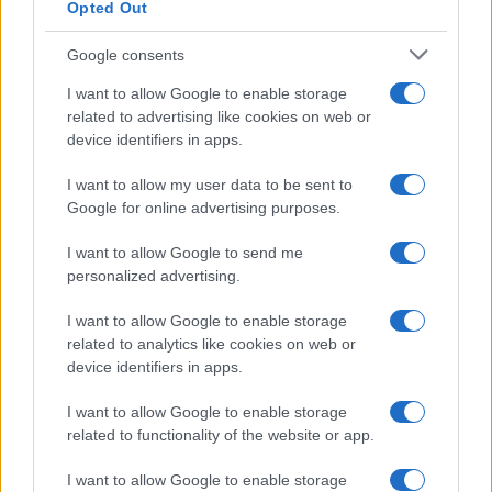
proteggere i capelli dal
Opted Out
cloro della Piscina
Google consents
I want to allow Google to enable storage
Case Di Lusso
related to advertising like cookies on web or
La nuova cassa Bluetooth
device identifiers in apps.
di IKEA: portatile
economica e di design
I want to allow my user data to be sent to
Google for online advertising purposes.
Moda
I want to allow Google to send me
Chiara Ferragni sfoggia il
personalized advertising.
coordinato due pezzi di super
tendenza per questa stagione: da
I want to allow Google to enable storage
copiare subito!
related to analytics like cookies on web or
device identifiers in apps.
Viaggi
I want to allow Google to enable storage
Qui i borghi d’arte italiani che
related to functionality of the website or app.
stanno attirando tutti gli esperti
e appassionati del settore
I want to allow Google to enable storage