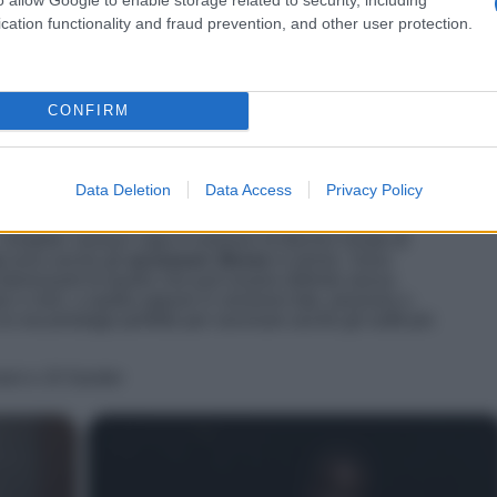
cation functionality and fraud prevention, and other user protection.
CONFIRM
Data Deletion
Data Access
Privacy Policy
are la monotonia dei toni neutri per abbracciare una
, completi: nessun capo è immune al fascino innato di
a
sono anche gli
accessori
.
Borse
in primis. Sono
 interessanti di quello che può essere definito senza
axi o mini, a spalla oppure in versione tote, preziose o
un escamotage perfetto per ravvivare anche gli outfit più
ani e Jil Sander