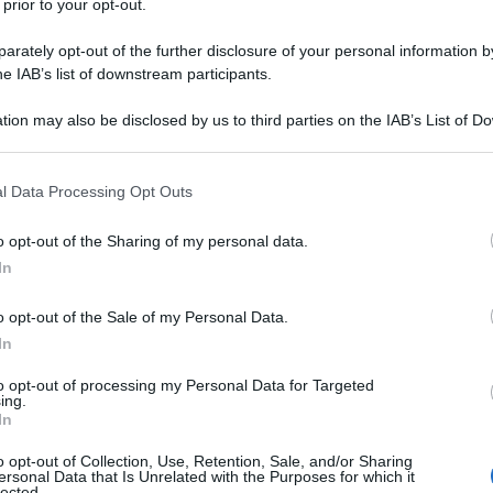
 prior to your opt-out.
rately opt-out of the further disclosure of your personal information by
he IAB’s list of downstream participants.
tion may also be disclosed by us to third parties on the IAB’s List of 
 that may further disclose it to other third parties.
 that this website/app uses one or more Google services and may gath
l Data Processing Opt Outs
including but not limited to your visit or usage behaviour. You may click 
 to Google and its third-party tags to use your data for below specifi
anime dalle passerelle di questo Autunno Inverno. Dopo
o opt-out of the Sharing of my personal data.
ogle consent section.
lla bambola più famosa del mondo, l’ondata
#barbiecore
In
ltimi mesi non accenna a placarsi e continua a dettare
 Armani
a
Jil Sander
sono tantissimi i brand e le case di
nante delle proprie collezioni.
o opt-out of the Sale of my Personal Data.
In
lmain
to opt-out of processing my Personal Data for Targeted
ing.
In
o opt-out of Collection, Use, Retention, Sale, and/or Sharing
ersonal Data that Is Unrelated with the Purposes for which it
lected.