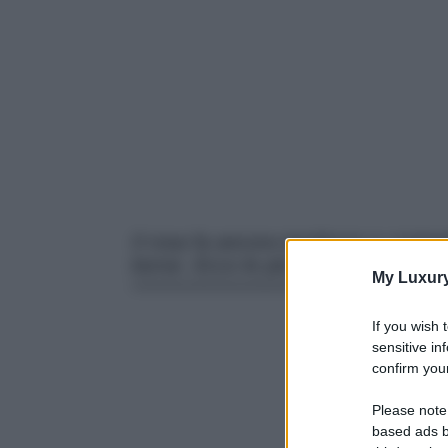
Il rosa fa ancora tendenza e contagia
borse. Ecco le più cool avvistate tra 
My Luxur
If you wish 
sensitive in
confirm your
Please note
based ads b