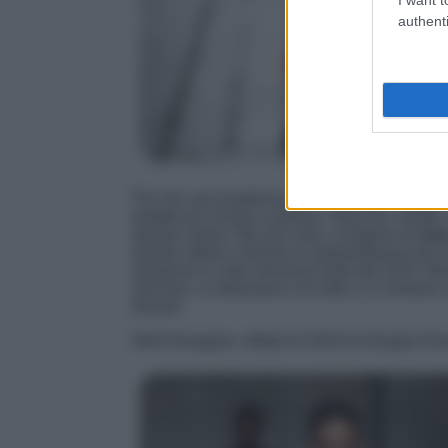
authenti
Più che una tendenza, un invito ad abbandon
palette più vivida e audace. Giacche, vestiti
questo colore. Ma non solo: a tingersi di
ros
queste ultime a fornire le interpretazioni più
esitazioni il color trend più forte del 2023. M
minimal, si indossano con tutto e si rivelano 
formali.
Nell’immagine: sfilate AI 2023 di Giorgio Arm