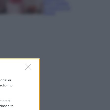
IKEA: portatile
economica e di
design
sonal or
ection to
nterest-
closed to