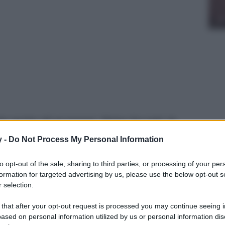
 anche gli accessori. Prime fra tutti, le
le fila delle collezioni per la nuova stagione.
y -
Do Not Process My Personal Information
to opt-out of the sale, sharing to third parties, or processing of your per
formation for targeted advertising by us, please use the below opt-out s
 selection.
 that after your opt-out request is processed you may continue seeing i
ased on personal information utilized by us or personal information dis