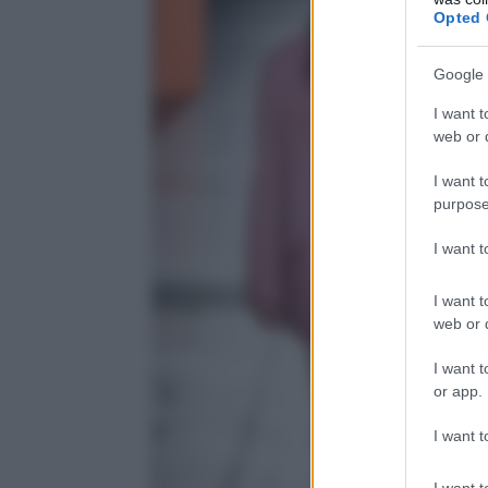
Opted 
Google 
I want t
web or d
I want t
purpose
I want 
I want t
web or d
I want t
or app.
I want t
I want t