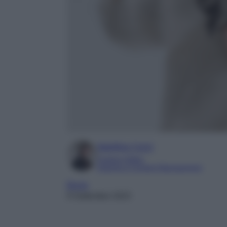
Marilina Curci
Fashion Editor
Esperta in Content Management
Borse
9 Settembre 2023