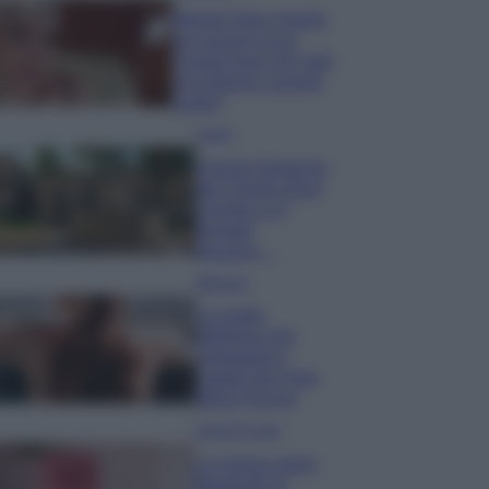
Wanda Nara mostra
sui social la sua
Chanel bag che vale
una fortuna: quanto
costa?
Viaggi
Il borgo fantasma
del Cilento dove
il tempo si è
fermato
davvero…
Bellezza
La guida
definitiva per
proteggere i
capelli dal cloro
della Piscina
Case Di Lusso
La nuova cassa
Bluetooth di