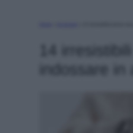
Home
»
Accessori
»
14 irresistibili borse r
14 irresistibi
indossare in