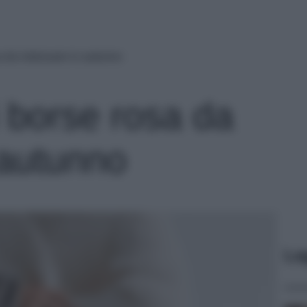
osa da indossare in autunno
li borse rosa da
 autunno
Le