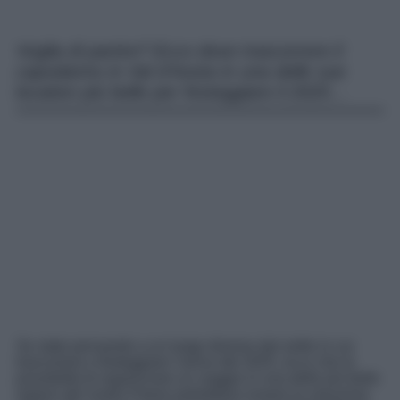
Voglia di partire? Ecco dove trascorrere il
capodanno in Val d’Aosta in una delle sue
location più belle per festeggiare il 2025…
Se state pensando a un luogo diverso dal solito in cui
trascorrere e festeggiare l’arrivo del 2025, ecco che la
possibilità di organizzare un viaggio in una delle più belle
regioni del nostro Paese potrebbero essere la soluzione