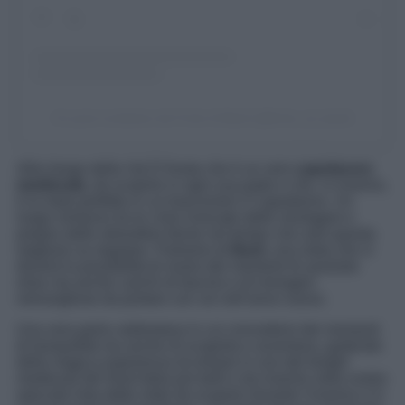
Un post condiviso da Forte di Bard (@forte_di_bard)
Altro borgo della Val D’Aosta che è un vero
capolavoro
medievale,
da scoprire in ogni sua parte e che, in inverno,
è la meta perfetta in cui trascorrere il Capodanno. Un
luogo immerso tra le cime innevate delle montagne e
pregno delle atmosfere ferme nel tempo che solo questa
stagione sa regalare. Parliamo di
Bard,
una meta che vi
donerà la possibilità di vivere dei momenti di assoluto
relax ma anche carichi di fascino e di immagini
meravigliose da portare con voi nell’anno nuovo.
Una vera perla valdostana in cui concedersi dei momenti
di tranquillità ma anche di scoperta e avventura, godendo
della magica esperienza di entrare in uno dei borghi
medievali del Nord Italia più belli e da inserire nella vostra
speciale lista delle mete da scoprire durante l’inverno e in