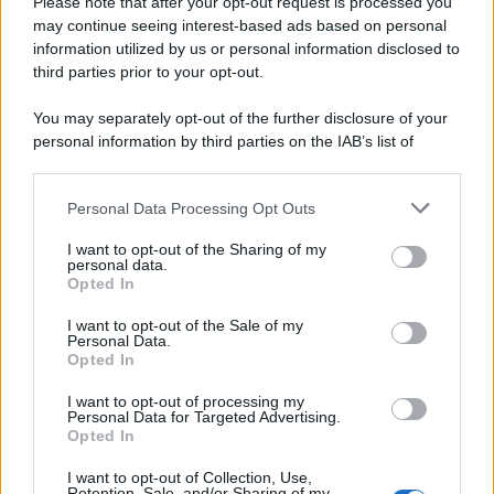
non vedono l’ora di essere scovate durante i giorni a
Please note that after your opt-out request is processed you
cavallo di Capodanno che trascorrere in questo luogo
may continue seeing interest-based ads based on personal
magnifico.
information utilized by us or personal information disclosed to
third parties prior to your opt-out.
You may separately opt-out of the further disclosure of your
personal information by third parties on the IAB’s list of
downstream participants.
Personal Data Processing Opt Outs
This information may also be disclosed by us to third parties
on the IAB’s List of Downstream Participants that may further
I want to opt-out of the Sharing of my
disclose it to other third parties.
personal data.
Opted In
Please note that this website/app uses one or more Google
services and may gather and store information including but
I want to opt-out of the Sale of my
Personal Data.
not limited to your visit or usage behaviour. You may click to
Opted In
grant or deny consent to Google and its third-party tags to
use your data for below specified purposes in below Google
Leggi anche
I want to opt-out of processing my
consent section.
Personal Data for Targeted Advertising.
Opted In
I want to opt-out of Collection, Use,
Accessori
Retention, Sale, and/or Sharing of my