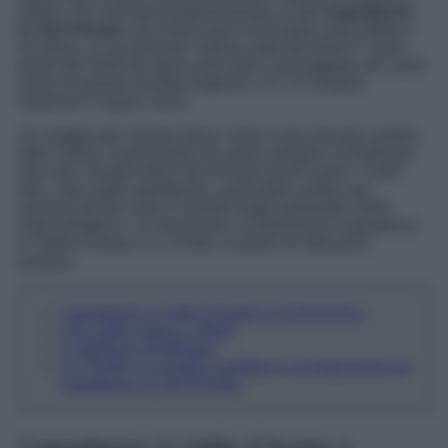
ideale. Per esempio programmando un bel
Capodanno
in Val d’Aosta
, una meta carica di location mozzafiato e
di natura, in cui passare l’ultima notte del 2024 e i primi
giorni del 2025 tra sport sulla neve, passeggiate nei centri
storici di queste località magiche e in cui scoprire
tradizioni e sapori nuovi.
Un viaggio per iniziare bene l’anno e per lasciare andare
tutto il resto, ricaricandovi di nuova energia e di bellezze
che solo i borghi della Val d’Aosta sanno avere. Come
dire, cosa state aspettando a prenotare subito una
vacanza di fine anno in questi luoghi splendidi. Delle
mete perfette in cui trascorrere un bellissimo Capodanno
in Valle d’Aosta e in cui fare un pieno di vibrazioni
positive.
Capodanno in Valle d’Aosta a Courmayeur
Una notte magica a Bard
La bellezza di Morgex
La Thuille, la location perfetta in cui trascorrere un
capodanno in Val d’Aosta
Capodanno in Valle d’Aosta a