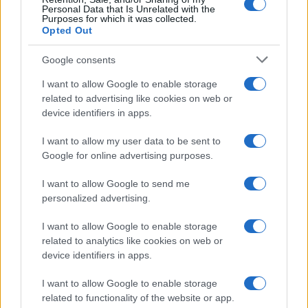
Personal Data that Is Unrelated with the
Wanda Nara mostra sui social
Purposes for which it was collected.
la sua Chanel bag che vale
Opted Out
una fortuna: quanto costa?
Google consents
I want to allow Google to enable storage
Viaggi
related to advertising like cookies on web or
Il borgo fantasma del
device identifiers in apps.
Cilento dove il tempo si è
fermato davvero…
I want to allow my user data to be sent to
Google for online advertising purposes.
Bellezza
I want to allow Google to send me
La guida definitiva per
personalized advertising.
proteggere i capelli dal
cloro della Piscina
I want to allow Google to enable storage
related to analytics like cookies on web or
device identifiers in apps.
Case Di Lusso
I want to allow Google to enable storage
La nuova cassa Bluetooth
related to functionality of the website or app.
di IKEA: portatile