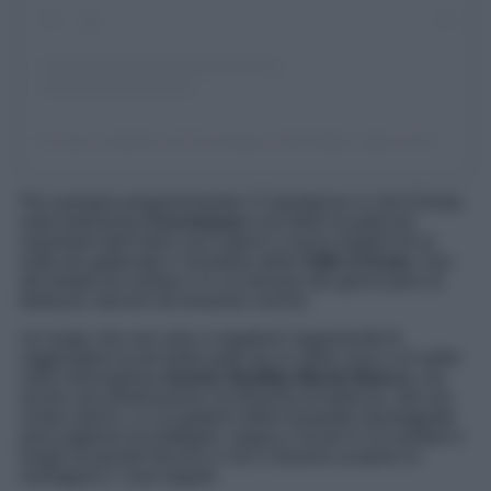
Un post condiviso da Courmayeur Mont Blanc (@courmayeurmontblanc)
Per esempio programmando il Capodanno in Val d’Aosta
nella bellissima
Courmayeur
una delle località più
importanti dell’intero arco alpino e senza dubbio tra le
mete più gettonate e mondane della
Valle d’Aosta
. Uno
dei borghi da visitare e in cui donarsi dei giorni pieni di
bellezza, fascino ed emozioni uniche.
Un luogo che non solo vi regalerà l’opportunità di
raggiungere le più belle piste da sci della zona o di salire
sulla meravigliosa
funivia SkyWay Monte Bianco,
ma
anche una destinazione ricchissima di bellezze, dal suo
centro storico, in cui godersi delle tranquille passeggiate
post veglione tra botteghe, negozi e locali in cui sostare e
luoghi di grande fascino e che vi faranno scoprire la
montagna e i suoi segreti.