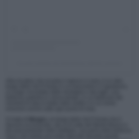
Un post condiviso da Café Quinson (@cafe_quinson)
Altra location che incanta e rapisce il cuore, è un altro
borgo della Val D’Aosta in cui trascorrere il Capodanno,
un luogo circondato dalle montagne e dai laghi, una
bellezza autentica e senza tempo, in cui dedicarsi dei
momenti di stacco totale dalla realtà e in cui vivere
emozioni uniche sotto ogni punto di vista.
Si tratta di
Morgex,
un borgo della Val D’Aosta che è
davvero eccezionale, sito al di sotto del Monte Bianco e
più precisamente nella Valdigne, una perla dalla bellezza
rara e che merita una visita speciale durante queste