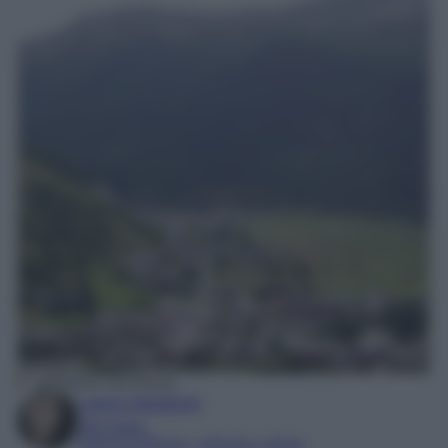
capodanno val d’aosta
Laura Sandroni
SEO Editor
Esperta di Beauty, Lifestyle e Viaggi