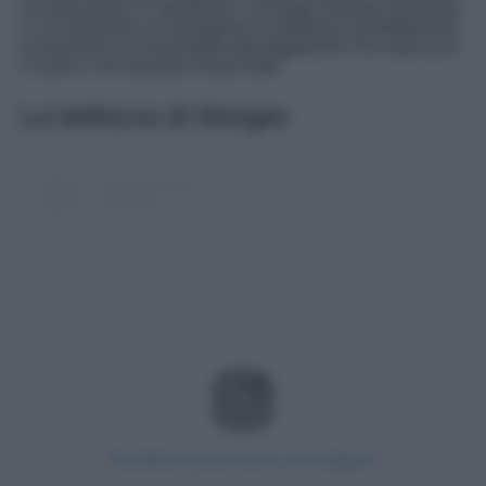
cui trascorrere il Capodanno. Un borgo davvero da favola,
in cui ammirare un susseguirsi di bellezze architettoniche
eccezionali e di meraviglie paesaggistiche che rapiscono
il cuore e che lasciano senza fiato.
La bellezza di Morgex
Visualizza questo post su Instagram