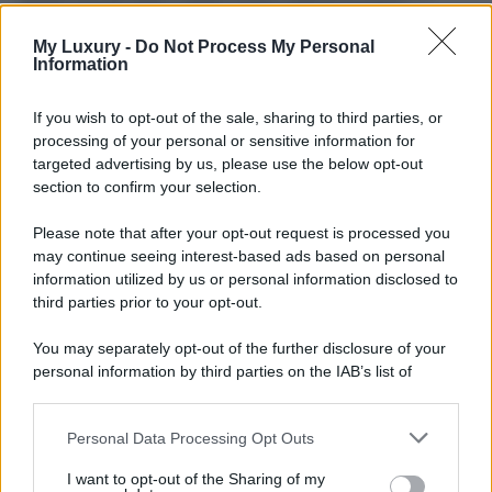
merito all’hair style l’artista si sbizzarrisce spesso,
giocando con le nuance di colore. Per il concerto a Las
My Luxury -
Do Not Process My Personal
Vegas è salita sul palco a piedi nudi, con un
abito
Information
arancione sgargiante
, con la scollatura a incrocio sul
seno. La schiena è stata lasciata nuda ed ha un maxi
spacco e una spilla gioiello in vita.
If you wish to opt-out of the sale, sharing to third parties, or
processing of your personal or sensitive information for
targeted advertising by us, please use the below opt-out
Cardi B throws microphone at audience member
section to confirm your selection.
who threw a drink at her.
pic.twitter.com/alLgHMFshb
Please note that after your opt-out request is processed you
— Pop Base (@PopBase)
July 30, 2023
may continue seeing interest-based ads based on personal
information utilized by us or personal information disclosed to
third parties prior to your opt-out.
You may separately opt-out of the further disclosure of your
personal information by third parties on the IAB’s list of
downstream participants.
Personal Data Processing Opt Outs
This information may also be disclosed by us to third parties
on the IAB’s List of Downstream Participants that may further
I want to opt-out of the Sharing of my
disclose it to other third parties.