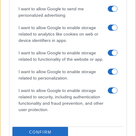
Bellezza
I want to allow Google to send me
La guida definitiva per
personalized advertising.
proteggere i capelli dal
cloro della Piscina
I want to allow Google to enable storage
related to analytics like cookies on web or
device identifiers in apps.
Case Di Lusso
I want to allow Google to enable storage
La nuova cassa Bluetooth
related to functionality of the website or app.
di IKEA: portatile
economica e di design
I want to allow Google to enable storage
related to personalization.
I want to allow Google to enable storage
related to security, including authentication
functionality and fraud prevention, and other
user protection.
© – My Luxury – Anicaflash S.r.l. – P.Iva 01816001000 – Testata
Giornalistica registrata presso il Tribunale ordinario di Roma, n° 112/2022
del 21/07/2022
Anicaflash S.r.l detiene i diritti di utilizzo di tutti i contenuti e le immagini
presenti nel sito
CONFIRM