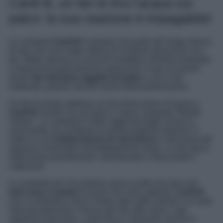
Cardi B, un fan le tira l’acqua sul
palco: la sua reazione è impagabile!
La cantante
Cardi B
è entrata a far parte del lungo elenco
di star che sono state vittime di incidenti spiacevoli con i
fan. Molto spesso ai concerti il pubblico diventa irrequieto
e improvvisa gesti davvero spiacevoli. In più occasioni
alcuni
fan lanciano oggetti sul palco
a chi si sta
esibendo, proprio nel bel mezzo della performance.
Un fan ha tirato addosso un bicchiere pieno d’acqua a
Cardi B
mentre era sul palco e stava cantando “Bodak
Yellow”. La cantante è stata raggiunta dagli schizzi e,
innervosita, ha compiuto un gesto piuttosto estremo. Il
video in cui
l’artista lancia un microfono
in direzione del
ragazzo è diventato immediatamente virale. La security è
intervenuta prontamente, individuando e bloccando il
colpevole.
La cantante per l’occasione aveva scelto uno dei suoi
look sexy e audaci
ai quali i fan sono abituati.
Cardi B
non si smentisce mai in merito agli outfit colorati o ai nude
look più particolari. Il focus del suo stile sono i capi
aderenti e fascianti, i colori fluo e i diamanti. Anche in