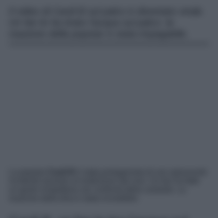
Il video di Cardi B sul palco è diventato virale.
Un fan le ha tirato l’acqua sul palco: la
reazione della popstar è stata impagabile.
La popstar
Cardi B
è stata protagonista di uno spiacevole
incidente durante un’esibizione dal vivo. Un fan ha fatto
un gesto irrispettoso nei confronti della cantante. La
reazione della diva è stata incredibile.