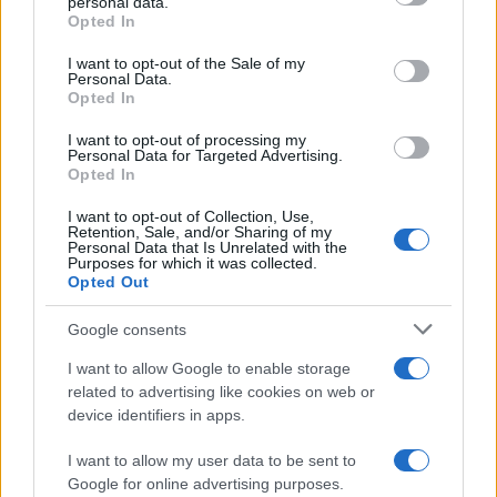
personal data.
Opted In
Please note that this website/app uses one or more Google
services and may gather and store information including but
I want to opt-out of the Sale of my
Personal Data.
not limited to your visit or usage behaviour. You may click to
Opted In
grant or deny consent to Google and its third-party tags to
use your data for below specified purposes in below Google
Leggi anche
I want to opt-out of processing my
consent section.
Personal Data for Targeted Advertising.
Opted In
I want to opt-out of Collection, Use,
Accessori
Retention, Sale, and/or Sharing of my
Personal Data that Is Unrelated with the
Wanda Nara mostra sui social
Purposes for which it was collected.
la sua Chanel bag che vale
Opted Out
una fortuna: quanto costa?
Google consents
I want to allow Google to enable storage
Viaggi
related to advertising like cookies on web or
Il borgo fantasma del
device identifiers in apps.
Cilento dove il tempo si è
fermato davvero…
I want to allow my user data to be sent to
Google for online advertising purposes.