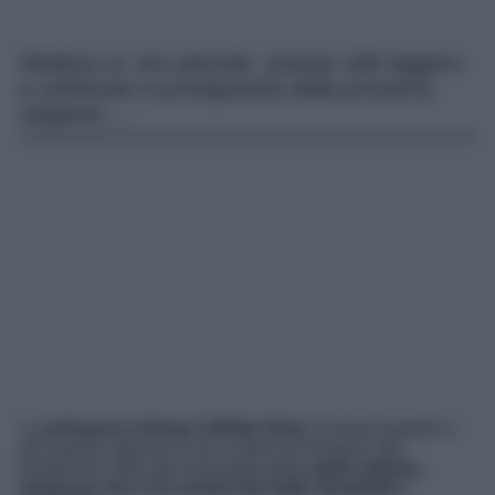
Radioso si, ma naturale. Questo stile leggero
e sofisticato è protagonista della prossima
stagione….
La
primavera chiama l’effetto Glow
, è ormai risaputo e
per quanto ognuno di noi si sforzi di resistere alla
tentazione cede alla meraviglia della
pelle radiosa,
luminosa che ci fa sentire più belle, femminili e