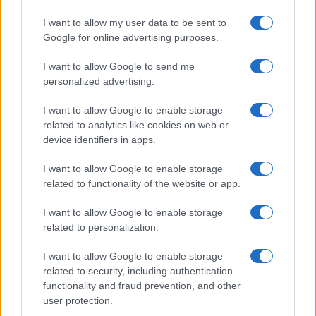
belle da scoprire tra calette e
mare cristallino
I want to allow my user data to be sent to
Google for online advertising purposes.
Bellezza
I want to allow Google to send me
Ecco come dire addio alle
personalized advertising.
occhiaie senza trucco: 5 tips
infallibili che fanno la differenza
I want to allow Google to enable storage
related to analytics like cookies on web or
device identifiers in apps.
Moda
Georgina Rodriguez sfoggia il
I want to allow Google to enable storage
bikini di super tendenza per
related to functionality of the website or app.
questa stagione: da copiare
subito!
I want to allow Google to enable storage
related to personalization.
I want to allow Google to enable storage
related to security, including authentication
functionality and fraud prevention, and other
user protection.
© – My Luxury – Anicaflash S.r.l. – P.Iva 01816001000 – Testata
Giornalistica registrata presso il Tribunale ordinario di Roma, n° 112/2022