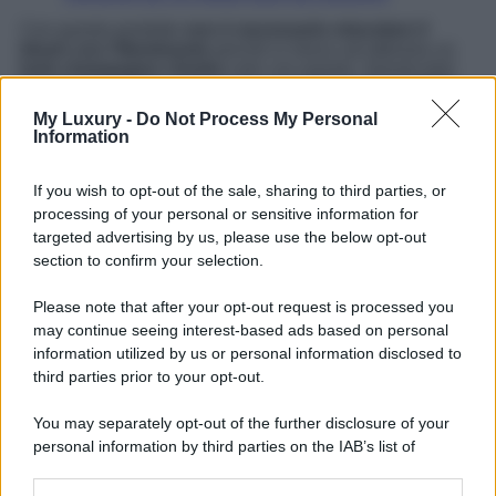
Con questo prodotto
non è necessario miscelare il
blush con l’illuminante
perché si riesce ad ottenere un
look champagne cheeks
solo con questo. Questo fard
liquido è luminoso, ma non esagerato da dare un
effetto
non naturale
. La sua copertura, infatti, è trasparente ed è
My Luxury -
Do Not Process My Personal
estremamente modulabile al punto da scolpire, modellare
Information
e fornire una base per il make-up, per un risultato
personalizzato.
La formula contiene un’alta percentuale
di principi idratanti
che rendono questo prodotto quasi
If you wish to opt-out of the sale, sharing to third parties, or
un ibrido che mantiene il grado di umidità costante nella
processing of your personal or sensitive information for
pelle del viso. Ice glam è la tonalità da utilizzare per
targeted advertising by us, please use the below opt-out
realizzare lo Champagne Cheeks
, una tonalità che
section to confirm your selection.
unisce ad un rosa freddo delle sfumature perla dorate per
un
effetto molto radioso e naturale allo stesso tempo
.
Please note that after your opt-out request is processed you
may continue seeing interest-based ads based on personal
information utilized by us or personal information disclosed to
third parties prior to your opt-out.
You may separately opt-out of the further disclosure of your
personal information by third parties on the IAB’s list of
downstream participants.