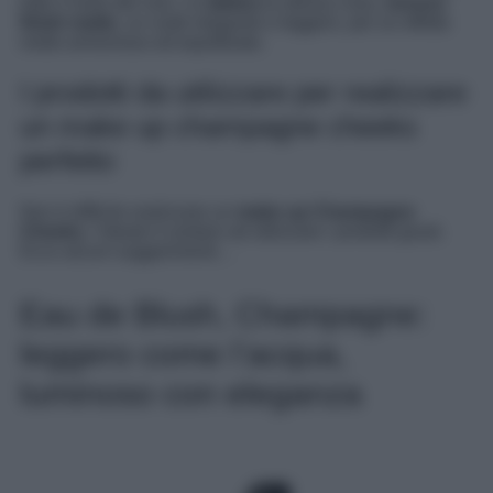
tutto il resto del viso. Le
labbra
la stessa cosa,
nessun
finish matte
, un nude elegante e leggero, per un effetto
molto armonioso ed equilibrato.
I prodotti da utilizzare per realizzare
un make up champagne cheeks
perfetto
Non è difficile realizzare un
make up Champagne
Cheeks
, l’ideale è andare ad utilizzare i prodotti giusti.
Ecco alcuni suggerimenti…
Eau de Blush, Champagne:
leggero come l’acqua,
luminoso con eleganza