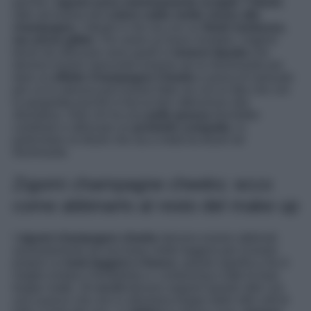
perché i
zigomi sono estremamente scolpiti
. Il
blush
,
oltre ad essere del
colore caldo molto vicino allo
champagne
, l’ideale è che sia con un
finish luminoso,
ma senza glitter
. Per avere un buon risultato i migliori
blush da utilizzare sono quelli in
texture liquida
che
devono essere mescolati insieme ad un illuminante per
dare un
effetto Champagne Cheeks
a prova di manuale
per cui la stesura può essere fatta sia con le dita che con
la spugnetta purché si faccia ben attenzione alla
sfumatura. Solo chi ha una
pelle grassa
dovrebbe
cambiare e utilizzare un
prodotto compatto,
in
particolare un blush che sia a metà tra blush ed
illuminante.
Zigomi champagne cheeks: ecco
come abbinarlo al resto del make up
I
zigomi champagne cheeks
devono essere abbinati
assolutamente ad una base molto leggera per ricreare
proprio un
look leggero e fresco
, questo significa che è
meglio evitare il fondotinta o i contouring e tutte le basi
troppo matte. Gli
occhi
devono seguire questo stile con
una nuance che non si allontana troppo dallo stile soft di