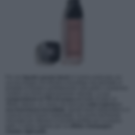
Più che
liquido questo blush
è il primo realizzato con
una tecnologia microfluidica brevettata che permette al
prodotto di fondersi perfettamente sulla pelle e mantenere
comfort con finish estremamente naturale. La sua
composizione al 75% di acqua
permette di dare un
effetto radioso, un colore che dura per
tutto il giorno e
una freschezza incredibile.
Questo blush disponibile in 4
nuances può essere modulabile, ma anche facilmente
miscelato per ottenere la tonalità perfetta per la propria
pelle. Il colore migliore per un
effetto champagne
cheeks: light pink.