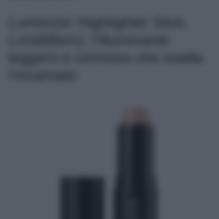
Luminizer Highlighter Stick,
Lord&Berry: l’illuminante
leggero e cremoso che esalta
l’incarnato