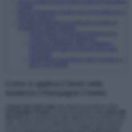
Come si applica il blush nella tendenza Champagne
Cheeks
Zigomi champagne cheeks: ecco come abbinarlo al
resto del make up
I prodotti da utilizzare per realizzare un make up
champagne cheeks perfetto
Eau de Blush, Champagne: leggero come
l’acqua, luminoso con eleganza
Luminizer Highlighter Stick, Lord&Berry:
l’illuminante leggero e cremoso che esalta
l’incarnato
Strobe Beam Liquid Blush, Mac Cosmetics: il
due in uno perfetto
Come si applica il blush nella
tendenza Champagne Cheeks
Il
blush dai colori caldi
, per seguire la tendenza dello
Champagne Cheeks
, di utilizza partendo dalla
parte alta
del viso
per scendere fino agli zigomi senza andare molto
oltre. Questo modo di applicare il blush non solo illumina
il viso, ma anche a fare un lavoro di effetto lifting proprio