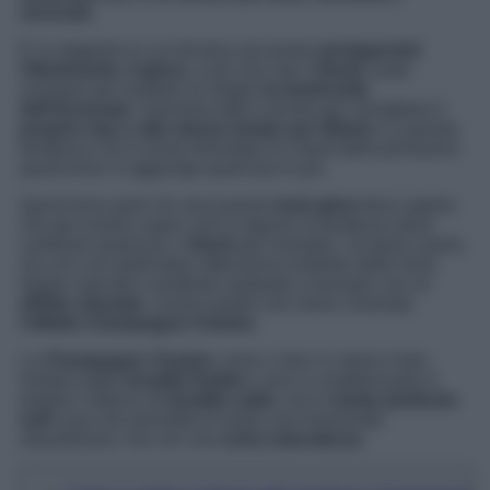
sensuali.
E’ la stagione in cui tornano ad essere
protagonisti
l’illuminante, il gloss,
e più che mai il
blush
usato
ovunque per esaltare al meglio
la luminosità
dell’incarnato
. Insomma tutto è pronto per risvegliare il
proprio viso e allo stesso tempo per liftarlo
e a questa
tendenza che è ormai diventata un mood della primavera
quest’anno si aggiunge qualcosa in più.
Quest’anno però chi ama questo
look glow
deve sapere
che per essere super cool e seguire la tendenza deve
cambiare qualcosa, il
blush
per esempio. Va bene usarlo,
ma con con particolare attenzione evitando delle linee
troppo marcate e piuttosto andando a lavorare con un
effetto sfumato
, ovvero quello che viene chiamato
l’effetto Champagne Cheeks
.
Lo
Champagne Cheeks
come ci dice il colore è ben
lontano dalle
tonalità fredde
e anzi a caratterizzarlo è
proprio l’utilizzo di
tonalità calde,
ma in
modo piuttosto
soft
cosa che permette di avere una luminosità
straordinaria, ma con una
certa naturalezza
.