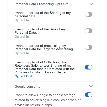
Personal Data Processing Opt Outs
This information may also be disclosed by us to third parties
on the IAB’s List of Downstream Participants that may further
I want to opt-out of the Sharing of my
disclose it to other third parties.
personal data.
Opted In
Please note that this website/app uses one or more Google
services and may gather and store information including but
I want to opt-out of the Sale of my
Personal Data.
not limited to your visit or usage behaviour. You may click to
Opted In
grant or deny consent to Google and its third-party tags to
use your data for below specified purposes in below Google
Leggi anche
I want to opt-out of processing my
consent section.
Personal Data for Targeted Advertising.
Opted In
I want to opt-out of Collection, Use,
Moda
Retention, Sale, and/or Sharing of my
Personal Data that Is Unrelated with the
Diletta Leotta sfoggia il beach
Purposes for which it was collected.
Look di super tendenza per
Opted Out
questa stagione: scoprilo qui!
Google consents
I want to allow Google to enable storage
Viaggi
related to advertising like cookies on web or
Costa Azzurra, le spiagge più
device identifiers in apps.