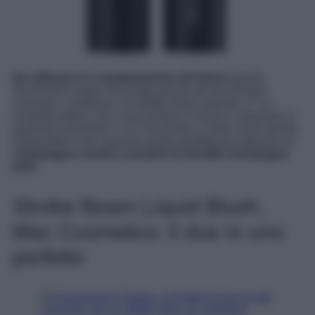
Da utilizzare in completamento del blush
questo
illuminante esalta l’incarnato grazie ad una formula
cremosa e restituisce un effetto molto naturale. E’ un
prodotto pratico
che si può portare in borsa e ripassare in
qualsiasi momento in cui l’incarnato si vede un pò spento.
Disponibile in tre nuances quella perfetta per ottenere un
champagne cheeks è proprio la tonalità champagne
pink.
Strobe Beam Liquid Blush,
Mac Cosmetics: il due in uno
perfetto