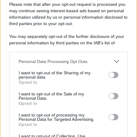
Please note that after your opt-out request is processed you
may continue seeing interest-based ads based on personal
information utilized by us or personal information disclosed to
third parties prior to your opt-out.
You may separately opt-out of the further disclosure of your
personal information by third parties on the IAB’s list of
downstream participants.
Personal Data Processing Opt Outs
This information may also be disclosed by us to third parties
on the IAB’s List of Downstream Participants that may further
I want to opt-out of the Sharing of my
disclose it to other third parties.
Leggi anche
personal data.
Opted In
Please note that this website/app uses one or more Google
services and may gather and store information including but
I want to opt-out of the Sale of my
Personal Data.
not limited to your visit or usage behaviour. You may click to
Opted In
Case Di Lusso
grant or deny consent to Google and its third-party tags to
use your data for below specified purposes in below Google
Organizzare i cosmetici in
I want to opt-out of processing my
consent section.
bagno: idee intelligenti per un
Personal Data for Targeted Advertising.
ordine impeccabile e di stile
Opted In
I want to opt-out of Collection, Use,