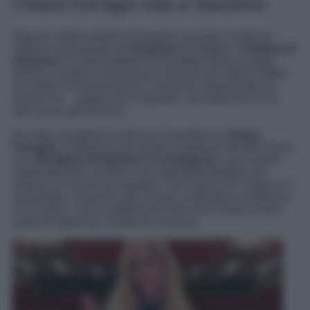
Chiara Ferragni vola a Sanremo
Dopo le ultime edizioni di grande successo, la Rai ha
chiesto nuovamente ad
Amadeus
di dirigere il
Festival di
Sanremo
e il presentatore ha accettato di buon grado,
pronto a rendere la kermesse musicale più antica d’Italia
un motivo di rinnovamento e rinascita, proponendo un
format che – seppur non snaturato- sia molto più vicino
alle nuova generazioni.
Per farlo, Amadeus ha deciso di puntare su
Chiara
Ferragni
, l’influencer più amata e popolare del Bel Paese
con
28 milioni di followers su Instagram
, una carriera
imprenditoriale avviata e una splendida famiglia che
mostra sui social con orgoglio. Pochi giorni fa, Chiara si è
presentata a Sanremo per iniziare a prendere confidenza
con il palco, che la ospiterà per bene due serate ovvero
quella di apertura e quella di chiusura.