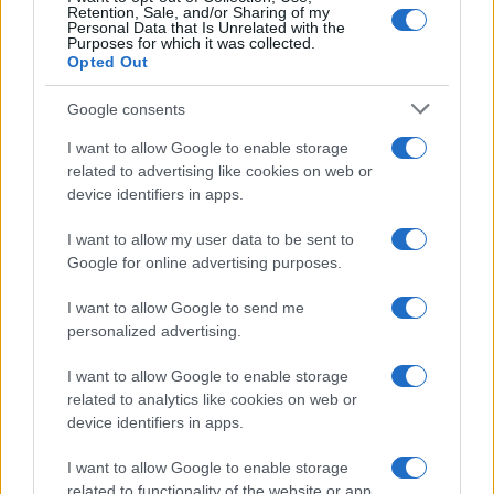
Retention, Sale, and/or Sharing of my
Accessori
Personal Data that Is Unrelated with the
Purposes for which it was collected.
Wanda Nara mostra sui social
Opted Out
la sua Chanel bag che vale
una fortuna: quanto costa?
Google consents
I want to allow Google to enable storage
Viaggi
related to advertising like cookies on web or
device identifiers in apps.
Il borgo fantasma del
Cilento dove il tempo si è
I want to allow my user data to be sent to
fermato davvero…
Google for online advertising purposes.
I want to allow Google to send me
Bellezza
personalized advertising.
La guida definitiva per
proteggere i capelli dal
I want to allow Google to enable storage
cloro della Piscina
related to analytics like cookies on web or
device identifiers in apps.
I want to allow Google to enable storage
related to functionality of the website or app.