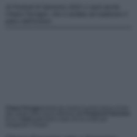
Al Festival di Sanremo 2022 ci sarà anche
Chiara Ferragni, che è andata ad esplorare il
palco dell’Ariston.
Chiara Ferragni
pronta per essere la prima donna di ben
due serate della nuova edizione del
Festival di Sanremo
.
Ecco il
look
particolare e pop che ha scelto per
inaugurare l’Ariston.