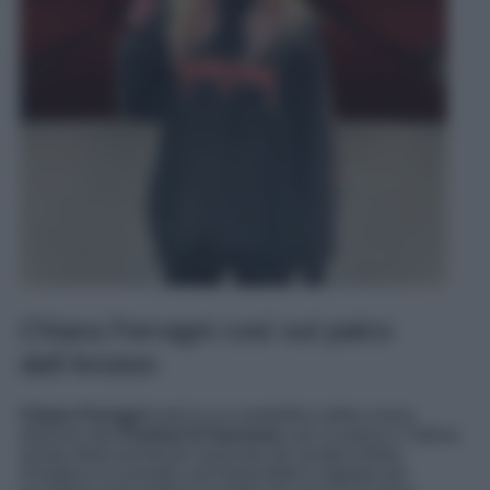
Chiara Ferragni così sul palco
dell’Ariston
Chiara Ferragni
sarà la co-conduttrice della nuova
edizione del
Festival di Sanremo
, per la prima e l’ultima
serata della kermesse musicale più amata d’Italia.
Amadeus ha puntato sull’imprenditrice digitale per