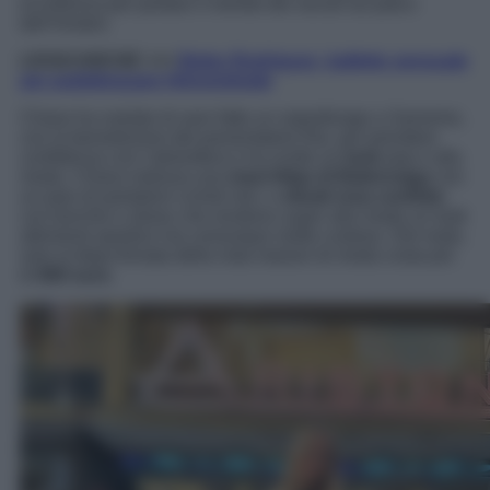
eccellenza per portare il mondo dei social sul palco
dell’Ariston.
LEGGI ANCHE >>>
Belen Rodriguez, balletto sensuale
per pubblicizzare Hinnominate
Chiara ha svelato di aver fatto un sopralluogo a Sanremo,
con la benedizione del presentatore Rai, per prendere
confidenza con l’atmosfera e ha scelto un
look
pop e alla
moda. Chiara indossa una
maxi-felpa di Balenciaga
con
un paio di pantaloni ciclisti neri, e
stivali rosa confetto
con borchie e strass che rendono super alla moda un look
altrimenti sportivo ma comunque molto costoso. Del resto,
solo la felpa firmata della nota maison di moda costa più
di
800 euro
.