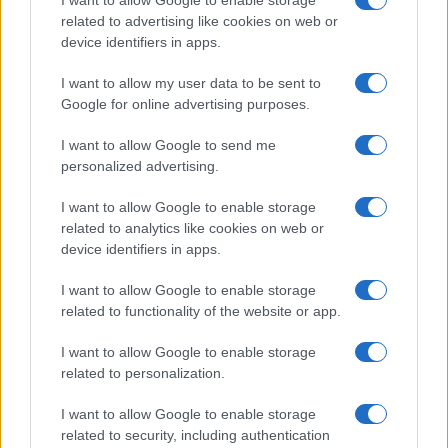
I want to allow Google to enable storage
Case Di Lusso
related to advertising like cookies on web or
La nuova cassa Bluetooth
device identifiers in apps.
di IKEA: portatile
economica e di design
I want to allow my user data to be sent to
Google for online advertising purposes.
Moda
I want to allow Google to send me
Chiara Ferragni sfoggia il
personalized advertising.
coordinato due pezzi di super
tendenza per questa stagione: da
I want to allow Google to enable storage
copiare subito!
related to analytics like cookies on web or
device identifiers in apps.
Viaggi
I want to allow Google to enable storage
Qui i borghi d’arte italiani che
related to functionality of the website or app.
stanno attirando tutti gli esperti
e appassionati del settore
I want to allow Google to enable storage
related to personalization.
I want to allow Google to enable storage
related to security, including authentication