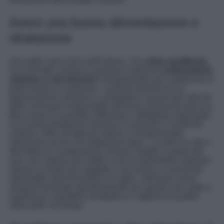
Avere una buona alimentazione e
idratazione
Una pelle sana inizia dall’interno. Una
dieta equilibrata
ricca di frutta, verdura e alimenti contenenti
antiossidanti,
vitamine e sali minerali
è fondamentale per mantenere la
pelle elastica e luminosa. I nutrienti favoriscono la
rigenerazione cellulare e contrastano l’azione dei radicali
liberi, principali responsabili dell’invecchiamento precoce.
Bere acqua in quantità sufficiente è altrettanto importante:
una buona idratazione favorisce la tonicità e l’elasticità
cutanea. Oltre all’apporto interno, è fondamentale
intervenire anche con trattamenti topici. La pelle di collo e
décolleté ha caratteristiche diverse rispetto a quella del
viso, ed è spesso più sottile e priva di ghiandole sebacee.
Questo la rende più soggetta a secchezza, e quindi più
vulnerabile alla formazione di rughe. Utilizzare creme
idratanti formulate specificamente per queste aree aiuta a
mantenere l’equilibrio idrolipidico e migliora la qualità
della pelle nel tempo.