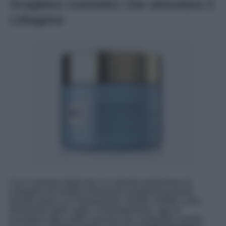
Scegliere cosmetici che stimolano il
collagene
Con il passare degli anni, la naturale produzione di
collagene ed elastina diminuisce progressivamente.
Questo porta a un rilassamento cutaneo visibile e alla
formazione delle rughe. Fortunatamente, oggi la
cosmetica offre valide soluzioni per contrastare questo