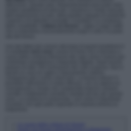
attenzione. Queste aree, frequentemente trascurate nella
routine quotidiana di skincare, risentono in modo marcato
dell’esposizione al sole, della perdita naturale di elasticità
cutanea e di abitudini scorrette. Il risultato? La comparsa
delle cosiddette “
collane di Venere
“, rughe e segni sottili
che si estendono orizzontalmente lungo il collo e la parte
alta del torace.
Uno dei fattori più comuni alla base di questi inestetismi è
il cosiddetto
tech neck
, ovvero le linee che si formano a
causa della continua flessione del capo verso il basso per
controllare smartphone e dispositivi digitali. Studi recenti
parlano di oltre 150 inclinazioni del collo al giorno. Non è
quindi un caso se rughe e rilassamento cutaneo
compaiono già a venti o trent’anni. La buona notizia? è
possibile intervenire in modo efficace, con un approccio
consapevole e mirato che comprende esercizi, posture
corrette e trattamenti cosmetici studiati ad hoc per queste
zone. La costanza è essenziale, così come è importante
ricordare che ogni pelle risponde in maniera diversa ai
trattamenti.
Le cause delle collane di Venere
Avere una buona alimentazione e idratazione