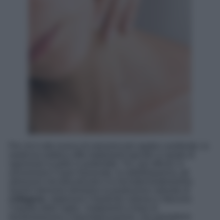
Per chi è alla ricerca di soluzioni più rapide e profonde, la
medicina estetica offre trattamenti specifici in grado di
rigenerare la pelle in profondità. Tra i più efficaci si
annoverano il laser frazionato, la radiofrequenza, gli
ultrasuoni microfocalizzati e la microdermoabrasione.
Questi interventi stimolano la produzione naturale di
collagene
, migliorano l’elasticità cutanea e riducono
l’aspetto delle rughe. I trattamenti a base di
biostimolazione e biorivitalizzazione, che prevedono