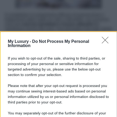
A completare un programma efficace di prevenzione e
trattamento delle rughe di collo e décolleté, non possono
mancare
esercizi quotidiani e buone abitudini
da
mantenere anche alla sera. Una ginnastica facciale mirata
può rinforzare i muscoli del collo e migliorare la tonicità
della pelle. Esercizi semplici, come sollevare lentamente
My Luxury -
Do Not Process My Personal
il mento verso l’alto mantenendo la posizione per alcuni
Information
secondi, oppure effettuare leggere rotazioni del capo,
aiutano a mantenere l’elasticità dei tessuti. Alla sera, è
utile introdurre nella routine skincare gesti delicati ma
If you wish to opt-out of the sale, sharing to third parties, or
efficaci: una doppia detersione, seguita da un tonico
processing of your personal or sensitive information for
lenitivo e da un siero nutriente specifico per collo e
targeted advertising by us, please use the below opt-out
décolleté. Infine, l’applicazione di una crema notte ricca di
section to confirm your selection.
principi attivi rigeneranti sigilla il trattamento,
potenziandone l’efficacia durante il riposo. Con costanza
e attenzione, anche le aree spesso dimenticate come il
Please note that after your opt-out request is processed you
collo e il décolleté possono mantenersi giovani, toniche e
may continue seeing interest-based ads based on personal
luminose nel tempo.
information utilized by us or personal information disclosed to
third parties prior to your opt-out.
You may separately opt-out of the further disclosure of your