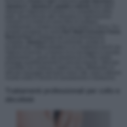
fenomeno.
Creme e sieri
contenenti
acido ialuronico,
vitamina C, vitamina E, peptidi e retinolo
sono ottimi
alleati per migliorare la texture e la compattezza della
pelle. Questi principi attivi stimolano la rigenerazione
cellulare e la sintesi di nuove fibre di sostegno,
contribuendo a rendere la pelle più elastica e tonica. Tra i
prodotti consigliati, la crema
RoC Multi Correxion Chest,
Neck & Face
si distingue per la sua formulazione
completa:
vitamina C
per la luminosità, acetato di
tocoferile per l’effetto protettivo e un complesso esil-R che
migliora la tonicità. La texture ricca ma leggera si assorbe
rapidamente e, grazie alla presenza di un filtro solare,
protegge quotidianamente le zone più esposte. Utilizzare
il prodotto con costanza, mattina e sera, effettuando un
delicato massaggio dal basso verso l’alto, aiuta a ottenere
risultati visibili in termini di rassodamento e idratazione.
Trattamenti professionali per collo e
décolleté