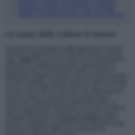
Scegliere cosmetici che stimolano il collagene
Trattamenti professionali per collo e décolleté
Adottare una buona postura e delle sane abitudini
Le cause delle collane di Venere
L’esposizione prolungata al
sole
rappresenta una delle
principali cause dell’invecchiamento cutaneo in queste
aree. I
raggi UV
accelerano il processo di degradazione
delle fibre di collagene ed elastina, provocando una
perdita di tono e la formazione di rughe. A questa si
aggiungono abitudini scorrette come la postura scorretta, i
movimenti ripetitivi, e perfino le posizioni assunte durante
il sonno, ad esempio dormire a pancia in giù o su un lato.
Anche lo stile di vita ha il suo peso: una dieta povera di
nutrienti, il fumo e l’assunzione eccessiva di alcol
influenzano negativamente la qualità della pelle. La
scarsa ossigenazione dei tessuti e l’accumulo di radicali
liberi contribuiscono a rendere il tono spento e meno
compatto. Mantenere una
postura corretta
durante il
giorno e prediligere la posizione supina durante la notte
può fare una grande differenza nel prevenire la
formazione delle pieghe cutanee.