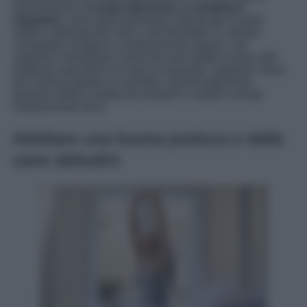
microiniezioni d
i acido ialuronico o complessi
vitaminici
, sono particolarmente indicati per la pelle
sottile e delicata del collo e del décolleté. È sempre
consigliato rivolgersi a professionisti esperti, che
sappiano individuare il percorso più adatto in base alle
esigenze specifiche di ciascun paziente. Sebbene siano
più costosi rispetto ai cosmetici, questi trattamenti
possono offrire risultati più duraturi e visibili in tempi
relativamente brevi.
Adottare una buona postura e delle
sane abitudini