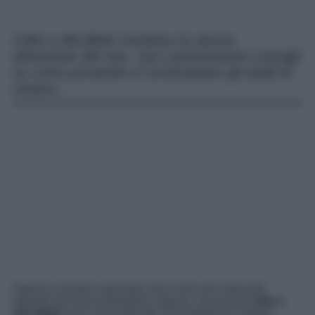
Collo e décolleté meritano la stessa
attenzione del viso. Qui i preziosissimi consigli
su come prevenire e constrastare gli anelli di
venere…
Spesso si tende a pensare che il viso sia l’area più
esposta all’invecchiamento cutaneo, ma anche
collo e
décolleté
sono zone delicate che meritano la stessa