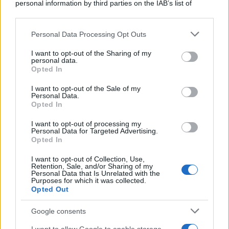
personal information by third parties on the IAB’s list of
downstream participants.
Personal Data Processing Opt Outs
This information may also be disclosed by us to third parties
on the IAB’s List of Downstream Participants that may further
I want to opt-out of the Sharing of my
disclose it to other third parties.
personal data.
Opted In
Please note that this website/app uses one or more Google
services and may gather and store information including but
I want to opt-out of the Sale of my
Personal Data.
not limited to your visit or usage behaviour. You may click to
Opted In
grant or deny consent to Google and its third-party tags to
use your data for below specified purposes in below Google
Leggi anche
I want to opt-out of processing my
consent section.
Personal Data for Targeted Advertising.
Opted In
I want to opt-out of Collection, Use,
Bellezza
Retention, Sale, and/or Sharing of my
Personal Data that Is Unrelated with the
La guida definitiva per
Purposes for which it was collected.
proteggere i capelli dal
Opted Out
cloro della Piscina
Google consents