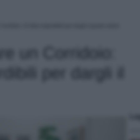
rridoio: 10 idee imperdibili per dargli il giusto valore
e un Corridoio:
ibili per dargli il
Le