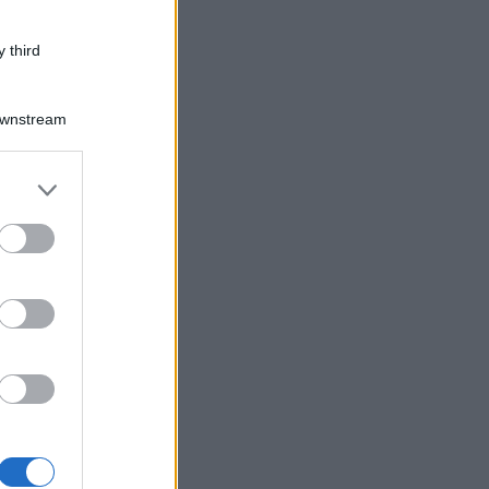
 third
Downstream
er and store
to grant or
ed purposes