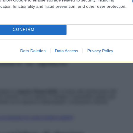
cation functionality and fraud prevention, and other user protection.
fera che desideri
CONFIRM
re!
Data Deletion
Data Access
Privacy Policy
utare lo spazio
lutare lo
spazio disponibile
. In base alle dimensioni del
a inserire. Se lo spazio è limitato, è possibile optare per
tre se lo spazio è abbondante, si possono inserire
 un disastro (e come evitarli subito!)