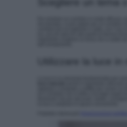
Scegliere un tema o
Per arredare un corridoio in modo efficace, p
Ad esempio, si può optare per un corridoio m
corridoio più accogliente e caldo, con l’uso 
oro, piccoli specchi alle pareti di diverse fo
importante scegliere un tema che si adatti all
dell’arredamento.
Utilizzare la luce i
La luce è un elemento fondamentale per arred
luce naturale
quindi è importante utilizzare 
applique o lampade a soffitto per creare un’
se il corridoio non è dritto e ha degli angoli 
illuminarli che per decorarli. Inoltre, consigli
la luce e ampliare lo spazio visivamente.
Potrebbe interessarti
Organizzazione perfetta