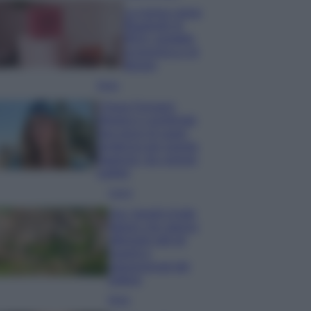
La nuova cassa
Bluetooth di
IKEA: portatile
economica e di
design
Moda
Chiara Ferragni
sfoggia il coordinato
due pezzi di super
tendenza per questa
stagione: da copiare
subito!
Viaggi
Qui i borghi d’arte
italiani che stanno
attirando tutti gli
esperti e
appassionati del
settore
Moda