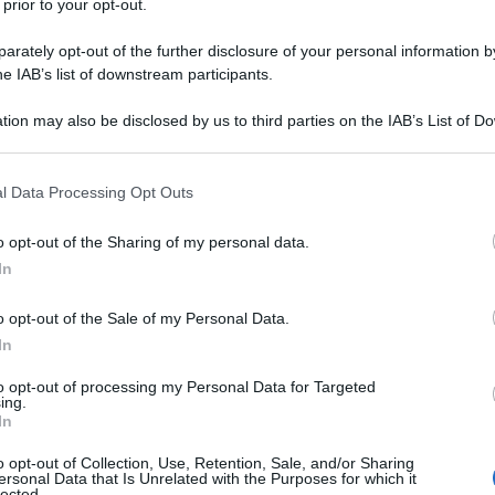
 prior to your opt-out.
rately opt-out of the further disclosure of your personal information by
he IAB’s list of downstream participants.
tion may also be disclosed by us to third parties on the IAB’s List of 
 that may further disclose it to other third parties.
 that this website/app uses one or more Google services and may gath
l Data Processing Opt Outs
including but not limited to your visit or usage behaviour. You may click 
 to Google and its third-party tags to use your data for below specifi
o opt-out of the Sharing of my personal data.
ogle consent section.
In
o opt-out of the Sale of my Personal Data.
to nell’arredamento di una casa. Tuttavia, è
un’area di
In
asione per esprimere il proprio gusto e personalità. In
sigli utili
su come
arredare il corridoio
della vostra
to opt-out of processing my Personal Data for Targeted
largli un nuovo volto prezioso e raffinato seguendo i
ing.
In
o opt-out of Collection, Use, Retention, Sale, and/or Sharing
ersonal Data that Is Unrelated with the Purposes for which it
lected.