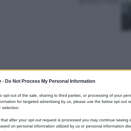
Lettura: 4 minuti
y -
Do Not Process My Personal Information
curata della casa ma con le giuste idee di
to opt-out of the sale, sharing to third parties, or processing of your per
io funzionale e accogliente. Ecco 10 idee di
formation for targeted advertising by us, please use the below opt-out s
regalargli grande Stile!
 selection.
 that after your opt-out request is processed you may continue seeing i
ased on personal information utilized by us or personal information dis