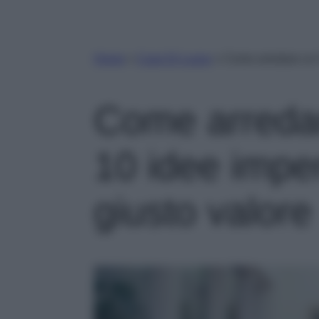
Home
»
Case Di Lusso
»
Come arredare un Co
Come arredar
10 idee imperd
giusto valore