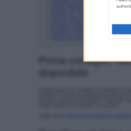
Utilizzare la luce in modo strategico
authenti
Inserire elementi decorativi
Sfruttare gli angoli e le pareti
Giocare con i colori per creare l’atmos
Creare un’illuminazione a effetto
Scegliere mobili multifunzionali
Scegliere un bel tappeto per decorare
Ultima raccomandazione: non esagera
Prima consiglio: val
disponibile
Il primo passo per arredare un corridoio è va
corridoio, si possono scegliere gli elementi d
elementi sospesi come quadri o mensole, men
mobili come una consolle o una panca.
Leggi anche
5 errori che rendono il corridoio