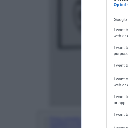
Opted 
Google 
I want t
web or d
I want t
purpose
I want 
I want t
web or d
I want t
or app.
I want t
Prima consiglio: valutare lo spazio dis
Scegliere un tema o un’idea di design
I want t