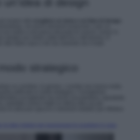
 un’idea di design
uò essere utile
scegliere un tema o un’idea di design
.
inimalista, con pochi elementi essenziali, o per un
di una sedia o una panca decorata di cuscini, cornici in
rme sempre sul colore caldo dell’oro o del bronzo. È
o stile della casa e che sia coerente con il resto
n modo strategico
are un corridoio. In genere, i corridoi non hanno molta
quella artificiale in modo strategico. Consigliamo
atmosfera accogliente ma anche una piantana, soprattutto
bui, potrebbe essere infatti un’ottima idea sia per
amo di utilizzare specchi o elementi metallici per riflettere
: le idee migliori per posizionare le scarpiere in casa