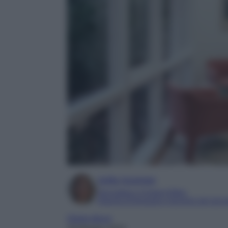
Sofia Gusman
Giornalista e Content Editor
Esperta di linguaggi e tecniche del gior
Home decor