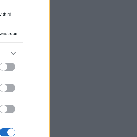
 third
Downstream
er and store
to grant or
ed purposes