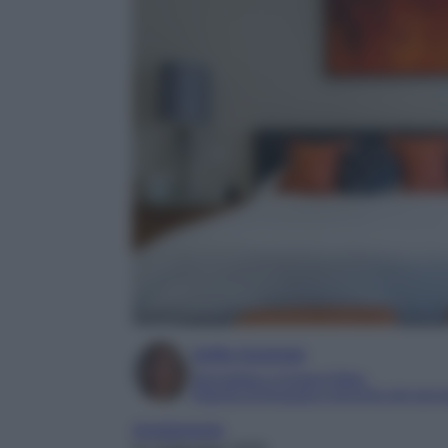
Sofia Gusman
Giornalista e Content Editor
Esperta di linguaggi e tecniche del gior
Arredamento