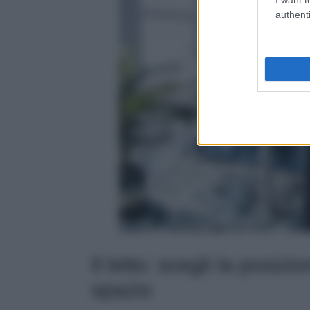
authenti
Il letto: scegli la posiz
spazio