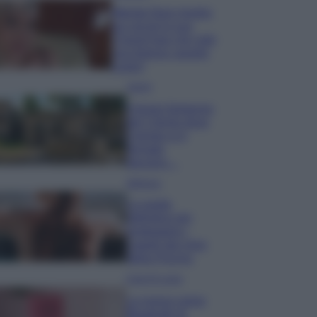
Wanda Nara mostra
sui social la sua
Chanel bag che vale
una fortuna: quanto
costa?
Viaggi
Il borgo fantasma
del Cilento dove
il tempo si è
fermato
davvero…
Bellezza
La guida
definitiva per
proteggere i
capelli dal cloro
della Piscina
Case Di Lusso
La nuova cassa
Bluetooth di