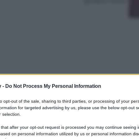
Lettura: 5 minuti
y -
Do Not Process My Personal Information
uò risultare difficile da gestire, ma con le
to opt-out of the sale, sharing to third parties, or processing of your per
n ambiente accogliente ed elegante. Scopri
formation for targeted advertising by us, please use the below opt-out s
n per valorizzarla al meglio.
 selection.
 that after your opt-out request is processed you may continue seeing i
ased on personal information utilized by us or personal information dis