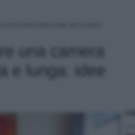
camera da letto stretta e lunga: idee da copiare
re una camera
ta e lunga: idee
Le