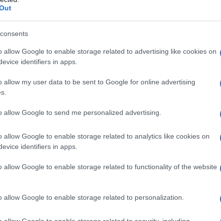
ore per ottimizzare lo spazio
Out
a stanza
nzare la percezione dello spazio
za lunga con questo trucco…
consents
roporzioni della stanza
lo sguardo
o allow Google to enable storage related to advertising like cookies on
evice identifiers in apps.
re uno spazio stretto e
o allow my user data to be sent to Google for online advertising
s.
to allow Google to send me personalized advertising.
o allow Google to enable storage related to analytics like cookies on
ondamentale
ottimizzare ogni centimetro
disponibile
i mobili, la scelta dei colori e l’uso dell’illuminazione
evice identifiers in apps.
lcuni consigli utili per arredare con intelligenza una
o allow Google to enable storage related to functionality of the website
o allow Google to enable storage related to personalization.
o allow Google to enable storage related to security, including