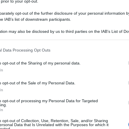
 prior to your opt-out.
rately opt-out of the further disclosure of your personal information by
he IAB’s list of downstream participants.
tion may also be disclosed by us to third parties on the IAB’s List of 
 that may further disclose it to other third parties.
 that this website/app uses one or more Google services and may gath
l Data Processing Opt Outs
including but not limited to your visit or usage behaviour. You may click 
 to Google and its third-party tags to use your data for below specifi
o opt-out of the Sharing of my personal data.
ogle consent section.
In
o opt-out of the Sale of my Personal Data.
mbrare un ambiente difficile da arredare. La sua forma
In
oco equilibrato e, se non studiato con attenzione, anche
uzioni d’arredo e qualche piccolo trucco, è possibile
to opt-out of processing my Personal Data for Targeted
onale ed esteticamente piacevole. La chiave sta nel
ing.
ttare al meglio la
disposizione degli arredi
e
giocare
In
a percezione spaziale.
o opt-out of Collection, Use, Retention, Sale, and/or Sharing
ersonal Data that Is Unrelated with the Purposes for which it
to e lungo
lected.