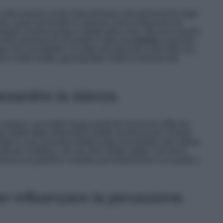
a collocazione incide notevolmente sulla percezione degli
orte, quasi ad incastro è spesso l’unica soluzione ma
oppo la forma lunga e stretta della casa. Ma se lo spazio
invece pensare di accostare il letto una
parete
e lasciare
ari uno scendiletto. Un letto alla francese (140×200 cm)
ze molto strette, garantirebbe infatti il massimo del
esantire la stanza
o spazio con mobili troppo profondi rischia di soffocare
ioè mobili dalle dimensioni ridotte ma funzionali. Armadi
odini e una scrivania stretta lungo una parete sono ottime
icare l’estetica. Se non trovi mobili adatti, il fai da te
ola con gambe in metallo può trasformarsi in un pratico
per influenzare la percezione