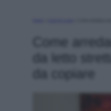
Home
»
Case Di Lusso
»
Come arredare una 
Come arreda
da letto stret
da copiare