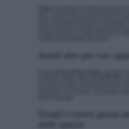
Il
letto
è il protagonista della stanza e la su
spazi. Posizionarlo su una della pareti più c
anche quella che tenderà ad accentuare purtr
non è così limitato in larghezza si potrebbe 
libero lo spazio accanto per posizionare mag
potrebbe essere una valida alternativa in stan
comfort ma garantirebbe più spazio.
Arredi slim per non app
In una
camera stretta e lunga
, ingombrare l
l’ambiente. Meglio optare per
arredi slim
, c
con ante scorrevoli, mensole al posto di com
soluzioni per ottimizzare lo spazio senza sacrif
può essere una soluzione: una semplice mens
piano d’appoggio.
Scegli il colore giusto 
dello spazio