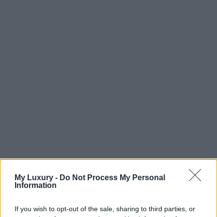
My Luxury -
Do Not Process My Personal
Information
If you wish to opt-out of the sale, sharing to third parties, or