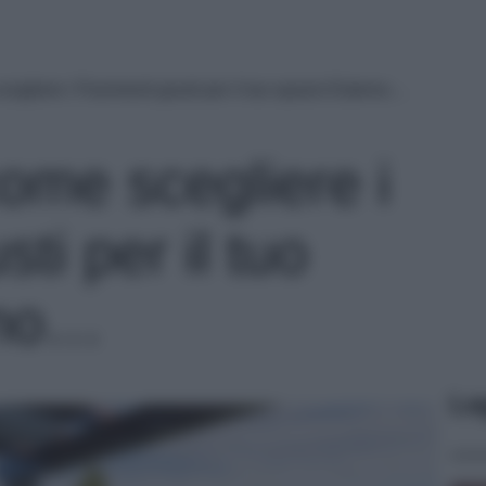
cegliere i Pavimenti giusti per il tuo spazio Esterno…
ome scegliere i
ti per il tuo
rno…
Le