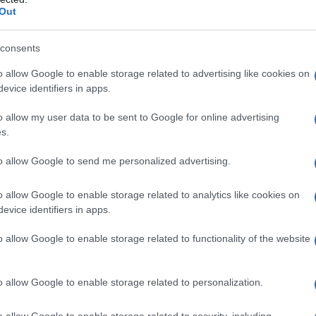
solutamente essere sicuro
Out
rcostante prima di scegliere il pavimento
n lo stile della casa
e: il colore del pavimento
consents
ia bisogno di poca manutenzione
nto sia fatta a dovere, garantirà maggiore resistenza e
o allow Google to enable storage related to advertising like cookies on
evice identifiers in apps.
o allow my user data to be sent to Google for online advertising
iere il Pavimento giusto:
s.
ontinua a leggere…
to allow Google to send me personalized advertising.
o allow Google to enable storage related to analytics like cookies on
lo gradevole esteticamente, deve anche essere
evice identifiers in apps.
i durare nel tempo. La scelta del materiale giusto è
 la zona geografica, le condizioni climatiche e la
o allow Google to enable storage related to functionality of the website
ue, i pavimenti per esterni più apprezzati sono in
, granito o marmo
. Andiamo quindi ad indagare i
da fare e quali “variabili” influiranno sulla scelta. Questo
o allow Google to enable storage related to personalization.
o allow Google to enable storage related to security, including