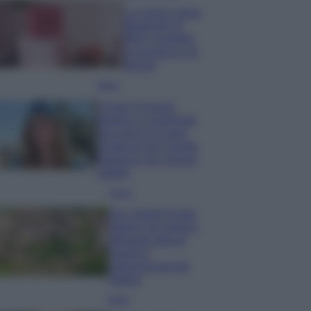
La nuova cassa
Bluetooth di
IKEA: portatile
economica e di
design
Moda
Chiara Ferragni
sfoggia il coordinato
due pezzi di super
tendenza per questa
stagione: da copiare
subito!
Viaggi
Qui i borghi d’arte
italiani che stanno
attirando tutti gli
esperti e
appassionati del
settore
Moda