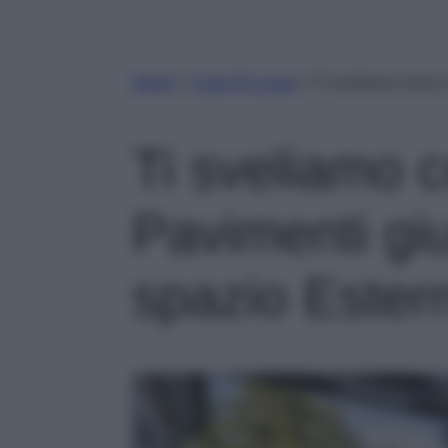
Home
»
Case Di Lusso
»
Ti sveliamo come s
Ti sveliamo c
Pavimenti gius
spazio Este