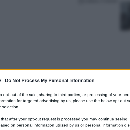
Lettura: 4 minuti
y -
Do Not Process My Personal Information
 non è sempre semplice, non basta infatti
to opt-out of the sale, sharing to third parties, or processing of your per
 sono molti i fattori da considerare. Ecco 7
formation for targeted advertising by us, please use the below opt-out s
one giusta, durevole e anche molto trendy!
 selection.
 that after your opt-out request is processed you may continue seeing i
ased on personal information utilized by us or personal information dis