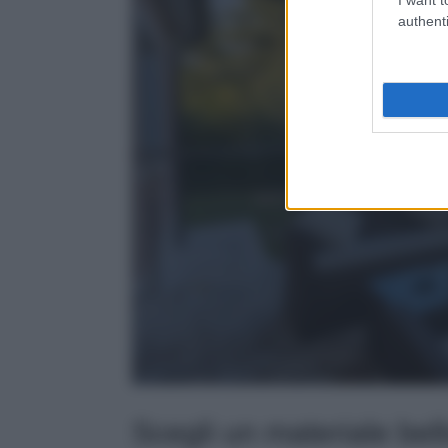
authenti
Scegli un materiale bel