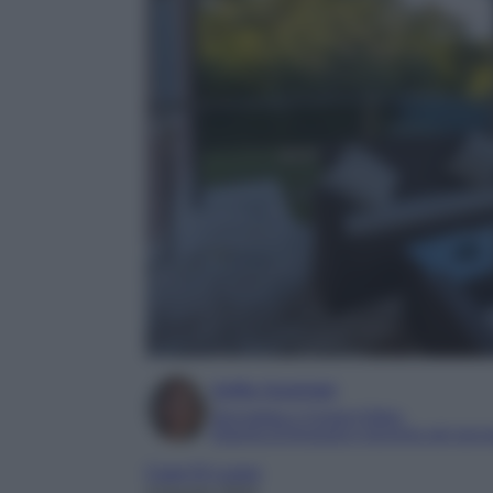
Sofia Gusman
Giornalista e Content Editor
Esperta di linguaggi e tecniche del gior
Case Di Lusso