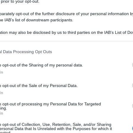
 prior to your opt-out.
rately opt-out of the further disclosure of your personal information by
he IAB’s list of downstream participants.
tion may also be disclosed by us to third parties on the IAB’s List of 
 that may further disclose it to other third parties.
 that this website/app uses one or more Google services and may gath
l Data Processing Opt Outs
including but not limited to your visit or usage behaviour. You may click 
 to Google and its third-party tags to use your data for below specifi
o opt-out of the Sharing of my personal data.
ogle consent section.
In
o opt-out of the Sale of my Personal Data.
erni della vostra casa
, il primo passo è la scelta dei
In
darvi qualche suggerimento per non sbagliare, cercheremo
 siate quindi alla ricerca di un
pavimento per il
to opt-out of processing my Personal Data for Targeted
erimenti
davvero imperdibili per una scelta duratura e
ing.
In
o opt-out of Collection, Use, Retention, Sale, and/or Sharing
iusto: guarda il Video e continua a leggere…
ersonal Data that Is Unrelated with the Purposes for which it
ante ma soprattutto resistente
lected.