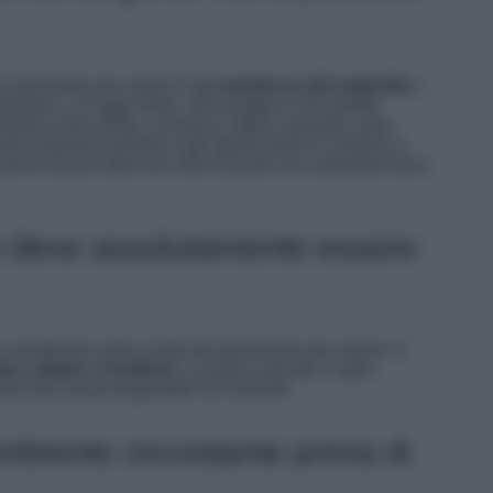
l pavimento per esterni è
la resistenza del materiale
. I
sferici, ai raggi solari, alla pioggia e all’umidità.
sistenti come pietra, ceramica, legno massello, gres
esti materiali resistono agli agenti esterni e durano a
ro dovrà essere fatta non solo di gusto ma valutando bene
ni deve assolutamente essere
 considerare nella scelta del pavimento per esterni. Il
are cadute e incidenti
. La pietra naturale, il gres
oni più sicure disponibili sul mercato.
mbiente circostante prima di