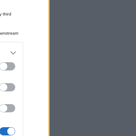
 third
Downstream
er and store
to grant or
ed purposes