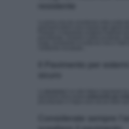
resistente
La prima cosa da considerare nella scelta de
pavimenti esterni sono esposti agli agenti atmo
Pertanto, è importante scegliere materiali re
porcellanato, cemento e pietra ricostruita. Qu
lungo, ovviamente la scelta tra l’uno e l’alt
l’ambiente circostante…
Il Pavimento per ester
sicuro
La
sicurezza
è un altro fattore importante da
pavimento deve essere
antiscivolo per evit
porcellanato e il legno sono alcune delle opzi
Considerate sempre l’a
scegliere il pavimento