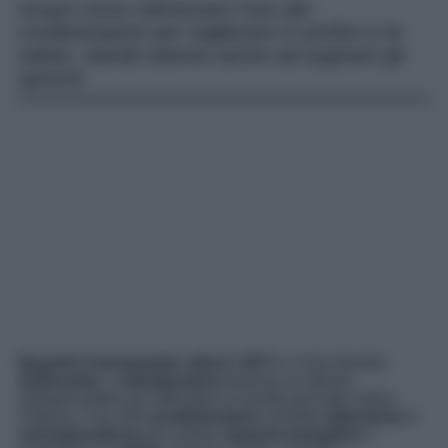
Scopri come ottimizzare l’uso del
condizionatore per migliorare il comfort e la
salute, stando attento anche ad arginare gli
sprechi.
Quando il termometro sfiora i 40°C
e l’aria diventa
soffocante
, il
climatizzatore
diventa un alleato
indispensabile per affrontare le torride giornate estive.
Tuttavia, l’uso del
condizionatore
richiede
attenzione
e
consapevolezza
per evitare
sprechi energetici
e