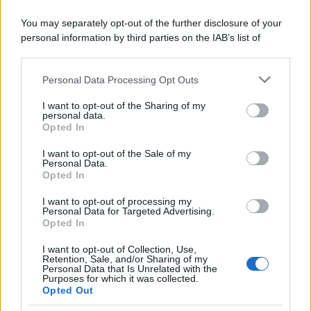
You may separately opt-out of the further disclosure of your
personal information by third parties on the IAB’s list of
downstream participants.
Personal Data Processing Opt Outs
This information may also be disclosed by us to third parties
on the IAB’s List of Downstream Participants that may further
I want to opt-out of the Sharing of my
disclose it to other third parties.
personal data.
Opted In
Please note that this website/app uses one or more Google
services and may gather and store information including but
I want to opt-out of the Sale of my
Personal Data.
not limited to your visit or usage behaviour. You may click to
Opted In
grant or deny consent to Google and its third-party tags to
use your data for below specified purposes in below Google
Leggi anche
I want to opt-out of processing my
consent section.
Personal Data for Targeted Advertising.
Opted In
I want to opt-out of Collection, Use,
Accessori
Retention, Sale, and/or Sharing of my
Personal Data that Is Unrelated with the
Wanda Nara mostra sui social
Purposes for which it was collected.
la sua Chanel bag che vale
Opted Out
una fortuna: quanto costa?