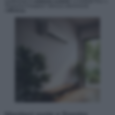
mantenendo un
ambiente costante
. La modalità “Eco” o
“Risparmio Energetico” ottimizza ulteriormente
l’
efficienza
.
Mantieni porte e finestre