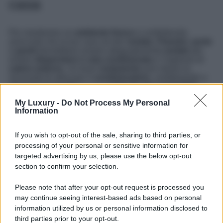
casa
Per mantenere un
ambiente fresco
e confortevole,
assicurati che la tua casa sia ben
isolata
.
Finestre
,
porte
e
pareti
dovrebbero essere adeguatamente
isolate
per
evitare
dispersioni
di
aria condizionata
e l’ingresso di
calore esterno
. Un buon
isolamento
può ridurre la
necessità di utilizzare il
condizionatore
, contribuendo a
risparmi energetici
e a un
ambiente più sostenibile
.
My Luxury -
Do Not Process My Personal
Information
If you wish to opt-out of the sale, sharing to third parties, or
processing of your personal or sensitive information for
targeted advertising by us, please use the below opt-out
section to confirm your selection.
Please note that after your opt-out request is processed you
may continue seeing interest-based ads based on personal
information utilized by us or personal information disclosed to
third parties prior to your opt-out.