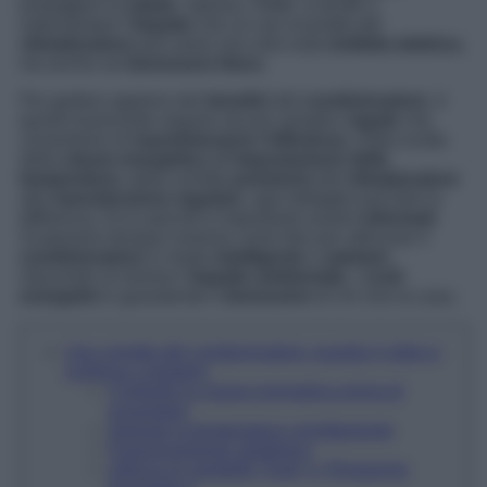
proteggere la
salute
. Spesso, infatti, si tende a
sottovalutare l’
impatto
che un uso scorretto del
climatizzatore
può avere non solo sulla
bolletta elettrica
,
ma anche sul
benessere fisico
.
Per godere appieno dei
benefici
del
condizionatore
, è
quindi essenziale seguire alcune semplici
regole
che
consentono di
massimizzarne l’efficienza
. Dalla scelta
della
classe energetica
all’
impostazione della
temperatura
, dalla corretta
posizione
del
climatizzatore
alla
manutenzione regolare
, ogni dettaglio può fare la
differenza. Ecco perché è importante essere
informati
.
Scopriamo dunque insieme come fare per utilizzare il
condizionatore
in modo
intelligente
e
salutare
,
riducendo al minimo l’
impatto ambientale
, i
costi
energetici
e garantendo il
benessere
di chi vive la casa.
Uso corretto del condizionatore: guarda il video e
continua a leggere
Controlla la classe energetica prima di
acquistare
Imposta la temperatura correttamente
Posizionamento strategico
Utilizza le modalità “Auto” e “Risparmio