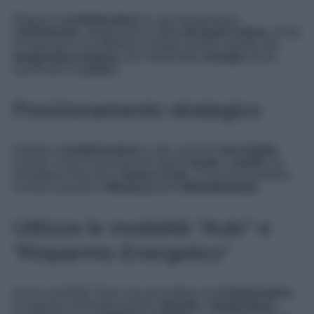
Regola il
condizionatore
su una temperatura
confortevole
, idealmente tra
24 e 26 gradi Celsius
. Evita
di impostare una differenza troppo grande rispetto alla
temperatura esterna
, per risparmiare
energia
senza
sacrificare il
comfort
.
Posizionamento strategico
Installa il
condizionatore
in alto, poiché l’
aria fredda
scende. Evita di posizionarlo dietro
tende
o
mobili
che
potrebbero bloccare il
flusso d’aria
. Un posizionamento
corretto aumenta l’
efficienza
del
raffreddamento
.
Utilizza le modalità “Auto” e
“Risparmio Energetico”
Usa la modalità “Auto” per permettere al
condizionatore
di regolare automaticamente
velocità
e
temperatura
,