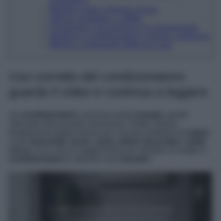
Energetico”
Mantieni porte e finestre chiuse
Utilizza ventilatori a soffitto
Programma l’accensione e lo spegnimento
Mantieni il condizionatore in buone condizioni
Migliora l’isolamento della tua casa
Uso corretto del condizionatore:
guarda il video e continua a leggere
Un
condizionatore
consuma molta
energia
, quindi
utilizzalo solo quando necessario. Inoltre, tenere
temperature troppo basse può causare problemi di
salute
come
bronchite
,
tosse
,
asma
,
dolori muscolari
e
pelle
secca
. Ecco alcuni suggerimenti per sfruttare al meglio il
condizionatore
e ottenere solo
benefici
.