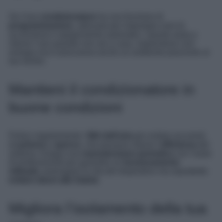
Se il tuo
condizionatore
ha una funzione di
programmazione
, utilizzala per impostare orari di
accensione e spegnimento automatici. Questo aiuta a
ridurre l’uso quando non sei a casa, risparmierai così
energia ma ti assicurerai anche un ambiente piacevole al
tuo rientro.
Mantieni il condizionatore in
buone condizioni
Pulisci regolarmente i
filtri dell’aria
per evitare accumuli
di
polvere
e
sporco
, che possono ridurre l’
efficienza
del
sistema. Esegui una
manutenzione periodica
con l’aiuto
di professionisti per garantire un
funzionamento
ottimale,
prolungare la vita del dispositivo ma soprattutto
evitare danni alla Salute.
Migliora l’isolamento della tua