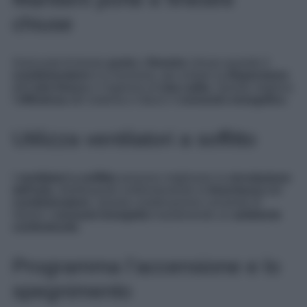
chiuse
Assicurati di tenere
porte
e
finestre
chiuse quando il
condizionatore
è in funzione, per evitare la
dispersione
dell’
aria fresca
e l’ingresso di
aria calda
. Questo migliora
l’
efficienza
del sistema e riduce il
consumo energetico
.
Utilizza ventilatori a soffitto
I
ventilatori a soffitto
possono migliorare la
circolazione
dell’aria
, distribuendo uniformemente la
freschezza
del
condizionatore
. Questa combinazione consente di
ridurre i
consumi energetici
mantenendo un
ambiente
confortevole
.
Programma l’accensione e lo
spegnimento