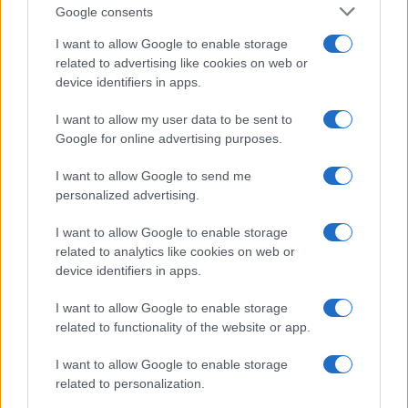
Google consents
I want to allow Google to enable storage
Viaggi
related to advertising like cookies on web or
Il borgo fantasma del
device identifiers in apps.
Cilento dove il tempo si è
fermato davvero…
I want to allow my user data to be sent to
Google for online advertising purposes.
Bellezza
I want to allow Google to send me
La guida definitiva per
personalized advertising.
proteggere i capelli dal
cloro della Piscina
I want to allow Google to enable storage
related to analytics like cookies on web or
device identifiers in apps.
Case Di Lusso
I want to allow Google to enable storage
La nuova cassa Bluetooth
related to functionality of the website or app.
di IKEA: portatile
economica e di design
I want to allow Google to enable storage
related to personalization.