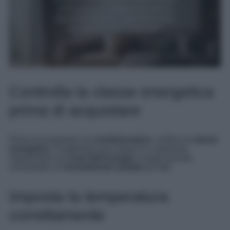
Controlla la classe energetica
prima di acquistare
Prima di acquistare un
condizionatore
, verifica la
classe
energetica
. Scegliendo una classe A o superiore,
risparmierai sui
costi dell’energia
a lungo termine,
nonostante un
investimento iniziale
più alto.
Imposta la temperatura
correttamente