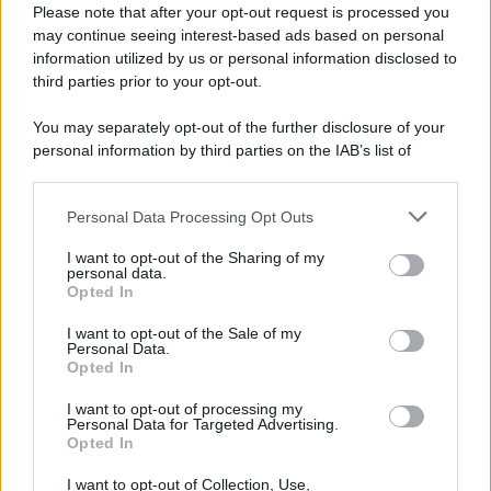
ricchezza culturale ed enogastronomica piemontese,
Please note that after your opt-out request is processed you
godendovene ogni singola sfumatura e ogni singolo
may continue seeing interest-based ads based on personal
sapore.
information utilized by us or personal information disclosed to
third parties prior to your opt-out.
You may separately opt-out of the further disclosure of your
personal information by third parties on the IAB’s list of
downstream participants.
Personal Data Processing Opt Outs
This information may also be disclosed by us to third parties
on the IAB’s List of Downstream Participants that may further
I want to opt-out of the Sharing of my
disclose it to other third parties.
personal data.
Opted In
Please note that this website/app uses one or more Google
services and may gather and store information including but
I want to opt-out of the Sale of my
Personal Data.
not limited to your visit or usage behaviour. You may click to
Opted In
grant or deny consent to Google and its third-party tags to
use your data for below specified purposes in below Google
Leggi anche
I want to opt-out of processing my
consent section.
Personal Data for Targeted Advertising.
Opted In
I want to opt-out of Collection, Use,