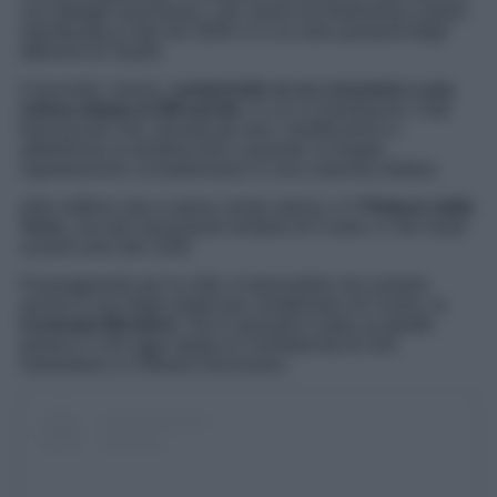
con dettagli neoclassici, che vanta una bellissima cupola
ristrutturata in toto nel 1835 e in cui sono presenti degli
affreschi di Toselli.
Il secondo, invece,
comprende un ex convento e una
chiesa datata al XIII secolo
, in cui si insediarono i frati
francescani che, durante gli anni, modificarono e
abbellirono la struttura fino a quando, le truppe
napoleoniche, la trasformano in una caserma militare.
Altro edificio sito in pieno centro storico, è il
Palazzo della
Torre
, uno dei monumenti simbolo di Cuneo, e che risale
ai primi anni del 1200.
Passeggiando per la città, è impossibile non sostare
anche in uno degli angoli più caratteristici di Cuneo, la
Contrada Mondovì
, che in passato è stato un ghetto
ebraico e che oggi ospita la Confraternita di San
Sebastiano e il Museo Diocesano.