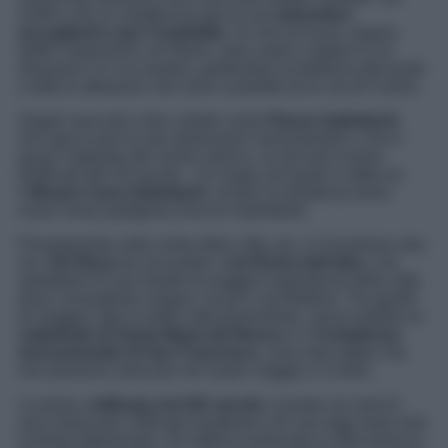
1198 e che si caratterizza per le sua
atmosfere
accoglienti e per l’ospitalità
. Un mix di locali, negozi,
edifici imponenti e di rilievo, aree verdi e angoli in cui
rilassarsi e in cui sostare, godendosi la bellezza del posto
e tutte le attrazioni che sono custodite tra le vie di Cuneo.
Angoli nascosti o ben visibili come
Piazza Galimberti
,
che spicca per le sue dimensioni monumentali e che è
quasi l’opposto del centro storico, un piccolo nucleo
fortificato del XII secolo. Un luogo sul quale si affaccia
il
Museo Casa Galimberti
, ovvero la residenza dove
visse l’eroe partigiano Duccio Galimberti.
Proseguendo nella visita della città, poi, si incontrano due
vie,
Via Nizza
da una parte e
via Roma dall’altra
, che
sarebbero le sue strade di maggior importanza della città,
dove convogliano negozi, locali e architetture. Tra quelle
di maggior spicco della città piemontese, senza dubbio la
cattedrale di Santa Maria del Bosco
e il
Complesso
monumentale di San Francesco
, sono due tappe che
non possono mancare nel vostro viaggio a Cuneo.
La prima,
edificata nel XIX secolo,
è posta sui resti di
una chiesa del 1400 già esistente e di cuio oggi resta solo
la fonte battesimale. Un edificio realizzato in stile barocco