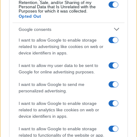
Viaggi
Retention, Sale, and/or Sharing of my
Personal Data that Is Unrelated with the
Qui i borghi d’arte italiani che
Purposes for which it was collected.
stanno attirando tutti gli esperti
Opted Out
e appassionati del settore
Google consents
I want to allow Google to enable storage
Moda
related to advertising like cookies on web or
Diletta Leotta sfoggia il beach
device identifiers in apps.
Look di super tendenza per
questa stagione: scoprilo qui!
I want to allow my user data to be sent to
Google for online advertising purposes.
Viaggi
I want to allow Google to send me
Costa Azzurra, le spiagge più
personalized advertising.
belle da scoprire tra calette e
mare cristallino
I want to allow Google to enable storage
related to analytics like cookies on web or
device identifiers in apps.
Bellezza
I want to allow Google to enable storage
Ecco come dire addio alle
related to functionality of the website or app.
occhiaie senza trucco: 5 tips