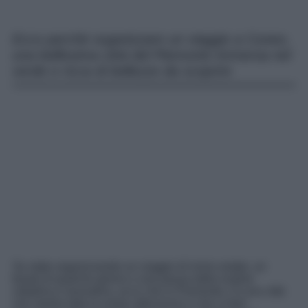
Ecco perchè organizzare un viaggio a Cuneo,
una bellissima città del Piemonte immersa nel
verde e ricca di bellezze da scoprire
Se state organizzando un viaggio di inizio estate, un
break di qualche giorno o una pausa dalla routine
cittadina e lavorativa, ecco che in Piemonte c’è una città
che merita tutta la vostra attenzione e che vi farà