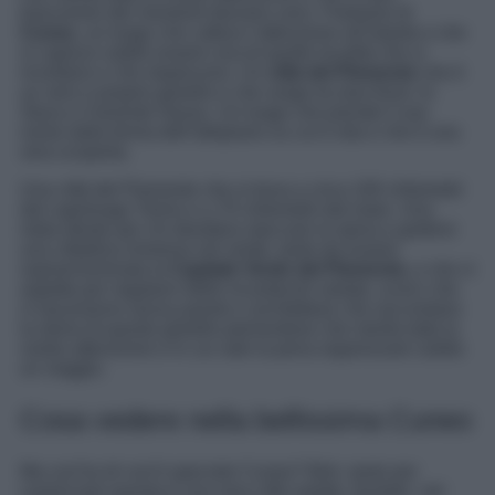
trascorrere dei momenti davvero unici. Parliamo di
Cuneo
, un luogo che cattura l’attenzione all’istante e che
si capisce subito essere una di quelle località che si
ricordano e che stupiscono. Un
città del Piemonte
che è
un vero e proprio gioiello e che sorge tra due fiumi, lo
Stura e il torrente Gesso. Un luogo che prende il suo
nome dalla forma dell’altopiano su cui è sita e che è una
vera scoperta.
Una città del Piemonte che si trova a circa 100 chilometri
dal capoluogo Torino e a 70 chilometri dal mare. Una
meta ideale per chi desidera staccare la spina e godersi
una cittadina immersa nel verde, tanto da essere
soprannominata la
Capitale Verde del Piemonte,
e che vi
aspetta per regalarvi delle incantevoli vedute, scorci che
vi lasceranno senza parole e architetture che raccontano
la storia di questo gioiello piemontese che merita tutta la
vostra attenzione e in cui vale la pena organizzare subito
un viaggio.
Cosa vedere nella bellissima Cuneo
Ma cos’ha di cos’è speciale Cuneo? Beh, tanto per
cominciare questa è una vera città salotto, fondata nel