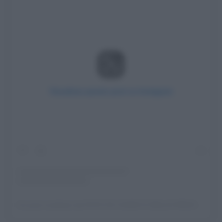
Visualizza questo post su Instagram
Un post condiviso da ᖴOTO ᗪI ᑕᑌᑎEO E ᗪEᒪᒪᗩ ᑭᖇOᐯIᑎᑕIᗩ Gᖇᗩᑎᗪᗩ (@scatto_cuneo)