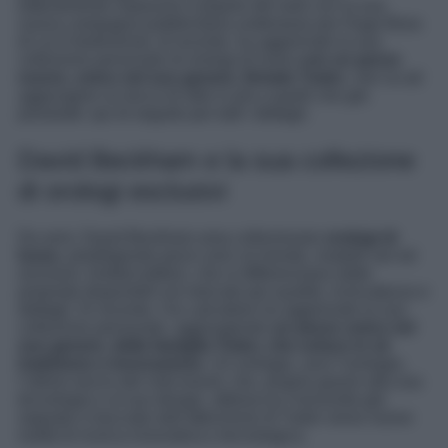
letteralmente impazzire il popolo del web con la sua
nuova campagna pubblicitaria underwear per Hugo Boss
di cui è testimonial, di recente, ha aggiornato la sua
collezione personale di orologi di lusso
con un pezzo
nuovo, unico nel suo genere, firmato Tudor
, che va ad
aggiungere un tocco di stile in più a quelli che già
possiede: qui di seguito per tutti i dettagli.
David Beckham e la sua collezione
di orologi esclusivi
Da anni, David Beckham ama collezionare
orologi di
lusso
, prediligendo pezzi unici al mondo, modelli rari ed
esclusivi, limited edition, che si differenziano dalle
proposte disponibili sul mercato per qualità, ricercatezza e
dettagli. Di recente, l’ex calciatore ha aggiornato la sua
collezione personale, aggiungendo
un pezzo unico nel
suo genere, della famiglia Tudor, che unisce in sé
tradizione e innovazione
. Un orologio, anzi l’orologio,
l’ultimo lancio del noto brand, che, proprio grazie alla sua
tecnologia e al suo design, abbraccia l’orizzonte già
segnato e tracciato dall’attenzione di Tudor verso nuove
realtà di ricerca innovativa e tecnologica.