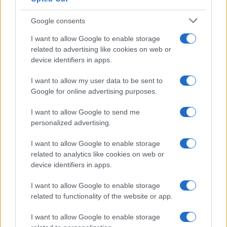
una fortuna: quanto costa?
Google consents
I want to allow Google to enable storage
Viaggi
related to advertising like cookies on web or
Il borgo fantasma del
device identifiers in apps.
Cilento dove il tempo si è
fermato davvero…
I want to allow my user data to be sent to
Google for online advertising purposes.
Bellezza
I want to allow Google to send me
La guida definitiva per
personalized advertising.
proteggere i capelli dal
cloro della Piscina
I want to allow Google to enable storage
related to analytics like cookies on web or
device identifiers in apps.
Case Di Lusso
I want to allow Google to enable storage
La nuova cassa Bluetooth
related to functionality of the website or app.
di IKEA: portatile
economica e di design
I want to allow Google to enable storage