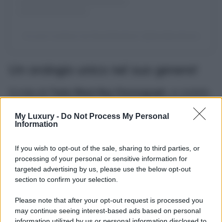
Un post condiviso da David Beckham (@davidbeckham)
Un orologio unico nel suo genere!
Si tratta del
Tudor Black Bay Chronograph
, un modello
che prosegue la linea di cronografi sportivi per subacquei
del marchio e continua a dare voce alla linea esclusiva di
My Luxury -
Do Not Process My Personal
questi orologi non propriamente convenzionali. Ciò che lo
Information
caratterizza maggiormente e colpisce ad un primo
sguardo è
la tonalità del quadrante
, il Flamingo Blue, un
azzurro cielo molto intenso, esaltata ancora di più dal
If you wish to opt-out of the sale, sharing to third parties, or
contrasto dei contatori interni e dalla lunetta fissa in
processing of your personal or sensitive information for
acciaio nero opaco con scala tachimetrica e indici
targeted advertising by us, please use the below opt-out
argentati. La cassa è di 41 mm e all’interno di questa,
section to confirm your selection.
troviamo il
calibro di manifattura MT5813
con funzione
cronografica meccanica a carica automatica e rotore
bidirezionale. Con una
riserva di carica di 70 ore
e una
Please note that after your opt-out request is processed you
spirale del bilanciere in silicio amagnetico, questo
may continue seeing interest-based ads based on personal
orologio è sul mercato al prezzo di
5990 euro
.
information utilized by us or personal information disclosed to