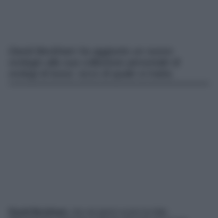
David Beckham ha aggiunto un nuovo
orologio alla sua collezione personale di
orologi di lusso: ecco di quale si tratta.
David Beckham
, che nei giorni scorsi ha fatto