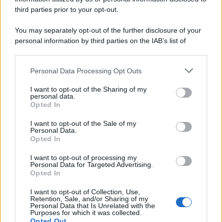
third parties prior to your opt-out.
You may separately opt-out of the further disclosure of your
personal information by third parties on the IAB’s list of
downstream participants.
Personal Data Processing Opt Outs
This information may also be disclosed by us to third parties
on the IAB’s List of Downstream Participants that may further
I want to opt-out of the Sharing of my
disclose it to other third parties.
personal data.
Opted In
Please note that this website/app uses one or more Google
services and may gather and store information including but
I want to opt-out of the Sale of my
Personal Data.
not limited to your visit or usage behaviour. You may click to
Opted In
grant or deny consent to Google and its third-party tags to
use your data for below specified purposes in below Google
Leggi anche
I want to opt-out of processing my
consent section.
Personal Data for Targeted Advertising.
Opted In
I want to opt-out of Collection, Use,
Accessori
Retention, Sale, and/or Sharing of my
Personal Data that Is Unrelated with the
Wanda Nara mostra sui social
Purposes for which it was collected.
la sua Chanel bag che vale
Opted Out