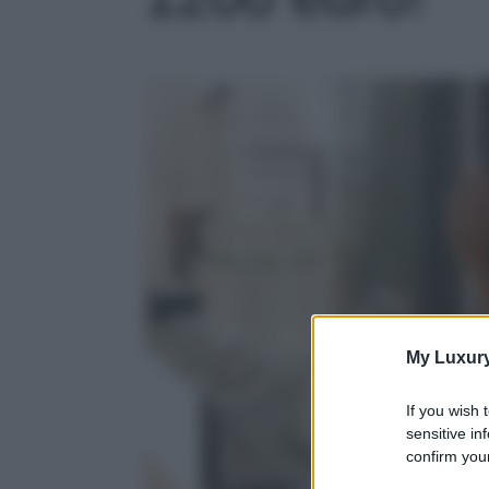
My Luxur
If you wish 
sensitive in
confirm your