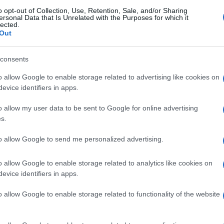
ssato Diletta Leotta per la finale del FIFA
o opt-out of Collection, Use, Retention, Sale, and/or Sharing
ersonal Data that Is Unrelated with the Purposes for which it
lected.
Out
consents
o allow Google to enable storage related to advertising like cookies on
evice identifiers in apps.
o allow my user data to be sent to Google for online advertising
s.
to allow Google to send me personalized advertising.
o allow Google to enable storage related to analytics like cookies on
evice identifiers in apps.
o allow Google to enable storage related to functionality of the website
l FIFA Club World Cup 2025
e per la speciale occasione,
e senza fiato: ma quanto è costato? Qui di seguito tutti i