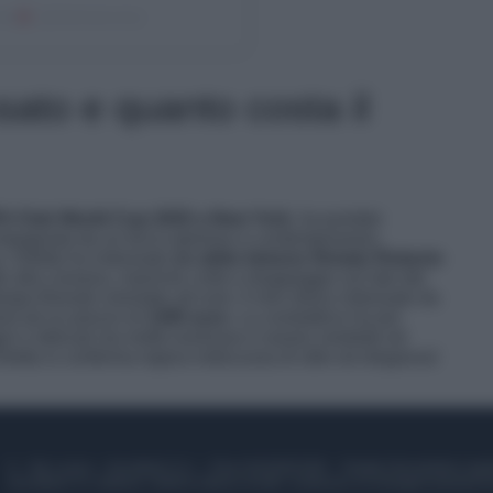
tta
(@dilettaleotta)
ato e quanto costa il
FIFA Club World Cup 2025 a New York
, ha puntato
accompagnata da un tocco glamour e contemporaneo,
o, Diletta ha indossato
un abito kimono firmato Roberto
tto alla coreana, maniche corte e drappeggio sul lato del
ampa floreale orientale all-over. Il mini dress indossato da
rand ad un prezzo di
1295 euro
. La conduttrice ha poi
ggeri e delicati ma molto luminoso e waves morbide ed
letta si conferma regina indiscussa di stile ed eleganza!
© – My Luxury – Anicaflash S.r.l. – P.Iva 01816001000 – Testata Giornalistica reg
Anicaflash S.r.l detiene i diritti di utilizzo di tutti i contenuti e le immagini presenti n