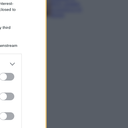
nterest-
IKEA: portatile
closed to
economica e di
design
 third
Downstream
er and store
to grant or
ed purposes