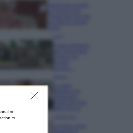
Wanda Nara mostra
sui social la sua
Chanel bag che vale
una fortuna: quanto
costa?
Viaggi
Il borgo fantasma
del Cilento dove
il tempo si è
fermato
davvero…
Bellezza
La guida
definitiva per
proteggere i
capelli dal cloro
della Piscina
sonal or
Case Di Lusso
ection to
La nuova cassa
Bluetooth di