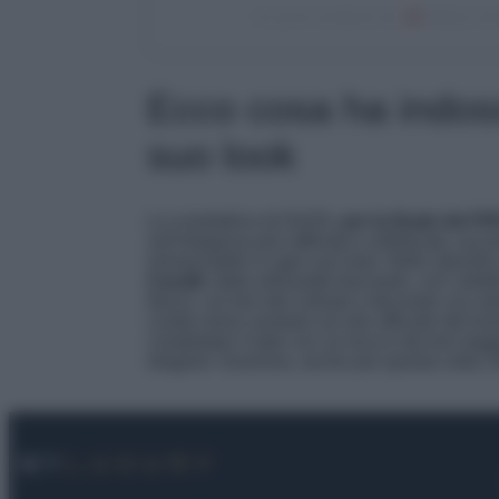
Un post condiviso da
Diletta Leo
Ecco cosa ha indoss
suo look
La conduttrice di DAZN,
per la finale del 
sull’eleganza più raffinata e sofisticata, 
immancabile in ogni suo look. Nello specific
Cavalli
, dalla silhouette fasciante, con colle
fianco, sui toni del celeste e decorato con st
Leotta viene venduto sul sito ufficiale del b
completato il tutto con un trucco dai toni le
eleganti. Insomma, anche per questa volta, Di