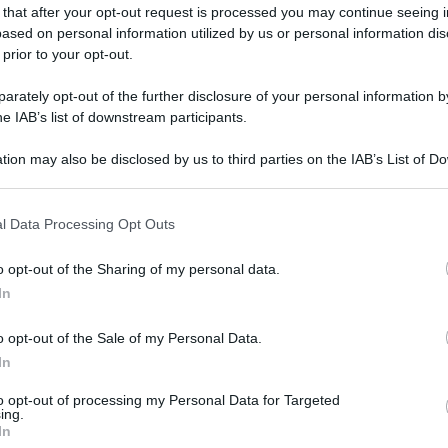
 that after your opt-out request is processed you may continue seeing i
ased on personal information utilized by us or personal information dis
 prior to your opt-out.
rately opt-out of the further disclosure of your personal information by
he IAB’s list of downstream participants.
Lettura: 2 minuti
tion may also be disclosed by us to third parties on the IAB’s List of 
 that may further disclose it to other third parties.
 that this website/app uses one or more Google services and may gath
l Data Processing Opt Outs
including but not limited to your visit or usage behaviour. You may click 
 to Google and its third-party tags to use your data for below specifi
o opt-out of the Sharing of my personal data.
ogle consent section.
In
o opt-out of the Sale of my Personal Data.
In
to opt-out of processing my Personal Data for Targeted
ing.
In