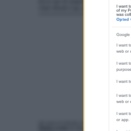
Ecco qui di seguito che cosa ha indo
I want t
Club World Cup 2025.
of my P
was col
Opted 
Google 
I want t
web or d
I want t
purpose
I want 
I want t
web or d
I want t
or app.
Ieri sera si è tenuta a New York la
finale de
Diletta Leotta
ha sfoggiato un look da lasciar