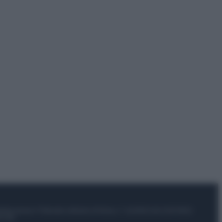
istrata presso il Tribunale ordinario di Roma, n° 112/2022 del 21/07/2022
el sito