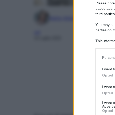
Please note
based ads b
third parties
Marta Vitulano
You may sepa
parties on t
VIP
14 Luglio 2025
This informa
Participants
Please note
Persona
information 
deny consent
I want t
in below Go
Opted 
I want t
Opted 
I want 
Advertis
Opted 