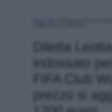
Home
»
VIP
»
Diletta Leotta, cosa ha indoss
si aggira intorno ai 1200 euro!
Diletta Leott
indossato per
FIFA Club Wo
prezzo si agg
1200 euro!