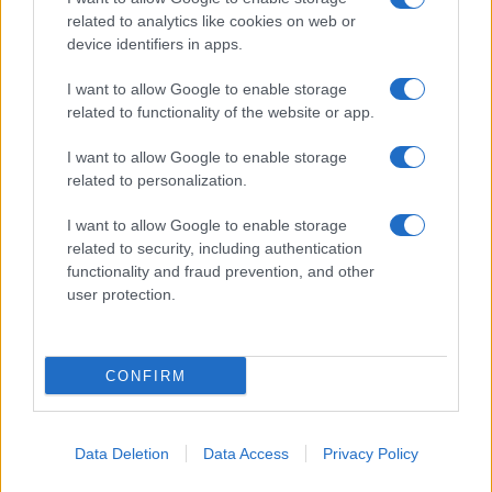
related to analytics like cookies on web or
device identifiers in apps.
Viaggi
I want to allow Google to enable storage
Il borgo fantasma del
related to functionality of the website or app.
Cilento dove il tempo si è
fermato davvero…
I want to allow Google to enable storage
related to personalization.
I want to allow Google to enable storage
related to security, including authentication
functionality and fraud prevention, and other
user protection.
© – My Luxury – Anicaflash S.r.l. – P.Iva 01816001000 – Testata
Giornalistica registrata presso il Tribunale ordinario di Roma, n° 112/2022
del 21/07/2022
Anicaflash S.r.l detiene i diritti di utilizzo di tutti i contenuti e le immagini
presenti nel sito
CONFIRM
Contatti
Data Deletion
Data Access
Privacy Policy
Privacy Policy
Preferenze privacy
Mappa del sito
Chi siamo
Redazione
Codice Etico
Pubblicità