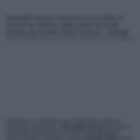
Donatella Versace annuncia il suo addio al
ruolo di art director della maison di moda
fondata dal fratello Gianni Versace, i dettagli.
Continuano le rivoluzioni nel mondo della moda con
l’annuncio, spiazzante, di
Donatella Versace
che lascia
la direzione della maison di moda creata dal fratello
Gianni Versace, lasciando il posto a
Davide Vitale
, ex art