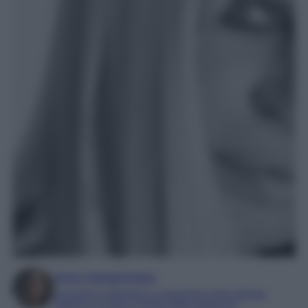
Irene Sangermano
Laureata in letteratura e traduzione interculturale
Esperta in moda e mondo dello spettacolo