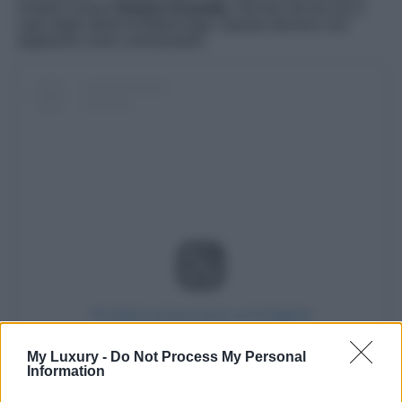
creativo ovvero
Demna Gvasalia
, che fino ad ora era a
capo degli stilisti di Balenciaga. Questo davvero non
sappiamo come commentarlo.
Visualizza questo post su Instagram
My Luxury -
Do Not Process My Personal
Information