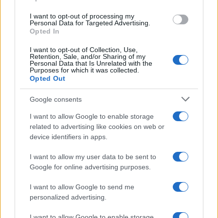
grant or deny consent to Google and its third-party tags to
use your data for below specified purposes in below Google
Leggi anche
I want to opt-out of processing my
consent section.
Personal Data for Targeted Advertising.
Opted In
I want to opt-out of Collection, Use,
Moda
Retention, Sale, and/or Sharing of my
Personal Data that Is Unrelated with the
Diletta Leotta segue il trend
Purposes for which it was collected.
dell’estate con il bikini a
Opted Out
effetto lingerie FOTO
Google consents
I want to allow Google to enable storage
Case Di Lusso
related to advertising like cookies on web or
Organizzare i cosmetici in
device identifiers in apps.
bagno: idee intelligenti per un
ordine impeccabile e di stile
I want to allow my user data to be sent to
Google for online advertising purposes.
Accessori
I want to allow Google to send me
Wanda Nara mostra sui social
personalized advertising.
la sua Chanel bag che vale
una fortuna: quanto costa?
I want to allow Google to enable storage