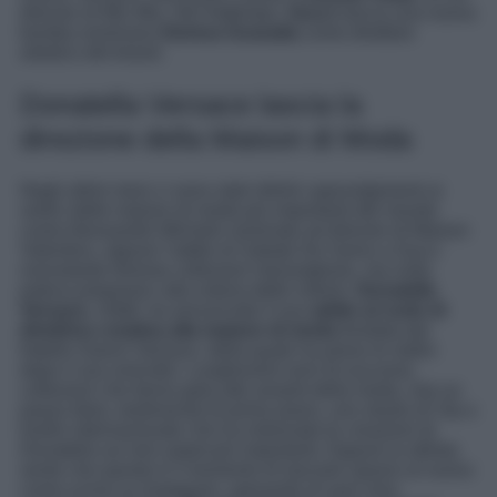
director di Miu Miu. Nel frattempo,
Gucci
lancia una nuova
bomba nominano
Demna Gvasalia
come direttore
artistico del brand.
Donatella Versace lascia la
direzione della Maison di Moda
Negli ultimi mesi ci sono stati infiniti capovolgimenti ai
vertici delle maison di moda più importanti del mondo
come Alessandro Michele nominato art director di Maison
Valentino, oppure l’addio di Sabato De Sarno a Gucci
nonostante diverse collezioni meravigliose, ma nulla
poteva prepararci alla notizia delle notizie.
Donatella
Versace
, infatti, ha annunciato il suo
addio al ruolo di
direttrice creativa alla maison di moda
fondata dal
fratello Gianni Versace, della quale ha preso le redini
dopo il suo omicidio. Lunghissimi anni di successi,
collezioni che fanno gola alle amanti della moda, mai un
passo falso, testimonial di primo piano, uno stuolo di Vip a
livello internazionale che ha indossato le creazioni di
Donatella sui red carpet più importanti. Eppure la stilista
sente che questo è il momento di lasciare spazio al nuovo
come scrive su Instagram, sperando di aver reso