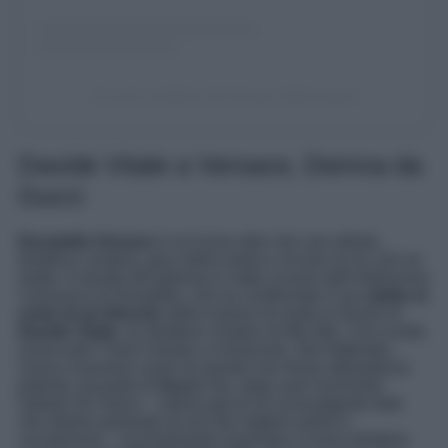
Un post condiviso da Versace (@versace)
Davide Vitale a Versace, Demna da
Gucci
Donatella Versace
è un’icona oltre che una stilista,
direttrice cerativa, guru della moda e chi più ne ha, più ne
metta. Il mondo del glamour è stato scosso dall’improvviso
l’annuncio di Donatella, che ha confermato il suo
addio al
ruolo di art director
della maison di moda in favore di
Davide Vitale
, ex direttore creativo di Miu Miu. Una scelta
azzeccata? Sarà il tempo a rivelarcelo. Nel frattempo,
nuovo scossone come se questo non fosse abbastanza
potente, da parte di
Gucci
che, dopo aver licenziato
Sabato De Sarno – notizia già di sé sconvolgente dato
che stiamo parlando di uno dei migliori artisti in
circolazione – ha finalmente nominato il nuovo direttore