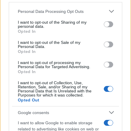
Personal Data Processing Opt Outs
This information may also be disclosed by us to third parties
on the IAB’s List of Downstream Participants that may further
I want to opt-out of the Sharing of my
disclose it to other third parties.
personal data.
Opted In
Please note that this website/app uses one or more Google
services and may gather and store information including but
I want to opt-out of the Sale of my
Personal Data.
not limited to your visit or usage behaviour. You may click to
Opted In
grant or deny consent to Google and its third-party tags to
use your data for below specified purposes in below Google
Leggi anche
I want to opt-out of processing my
consent section.
Personal Data for Targeted Advertising.
Opted In
I want to opt-out of Collection, Use,
Bellezza
Retention, Sale, and/or Sharing of my
Personal Data that Is Unrelated with the
La guida definitiva per
Purposes for which it was collected.
proteggere i capelli dal
Opted Out
cloro della Piscina
Google consents
I want to allow Google to enable storage
Case Di Lusso
related to advertising like cookies on web or