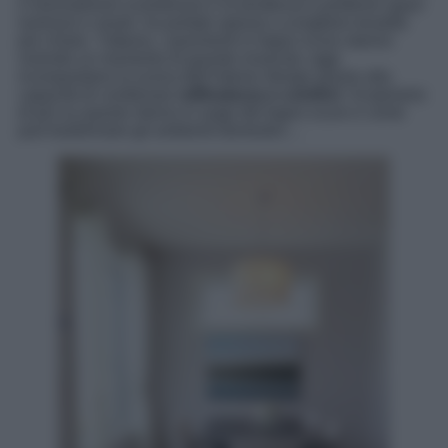
il minimalismo scandinavo e la tendenza a preferire spazi
luminosi e neutri, ha portato spesso a scegliere tonalità
più chiare. Tuttavia, i pavimenti in legno scuro stanno
vivendo un momento di grande rinascita: oggi
riconquistano la scena dell’interior design grazie alla
capacità di combinare
raffinatezza e comfort
. Scopriamo
di più su questo ritorno in auge del legno scuro e come
può trasformare gli ambienti domestici…