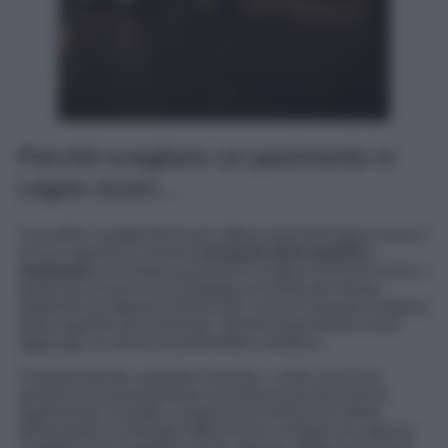
Perché scegliere un pavimento in
Legno scuro…
Una delle caratteristiche più affascinanti del legno scuro è
la sua capacità di creare
contrasti visivi potenti e
armoniosi
. Accostare pavimenti in legno marrone scuro a
pareti più chiare è una strategia vincente per creare
ambienti accoglienti e bilanciati. La luce naturale rimbalza
sulle superfici più luminose, mentre il pavimento scuro
aggiunge un senso di profondità e struttura.
Contrariamente a quanto si pensa, i colori scuri non
rendono necessariamente una stanza più piccola od
opprimente. In realtà, il legno scuro riduce le ombre,
eliminando il contrasto netto tra luci e ombre che spesso