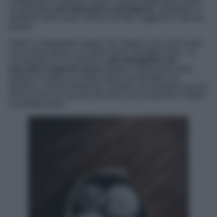
caratterizza le superfici chiare. Questo effetto può creare
un’atmosfera
più rilassante e avvolgente
, soprattutto in
ambienti intimi come camere da letto, soggiorni o sale da
pranzo.
Inoltre, è importante sapere che il legno scuro non è solo
una scelta estetica, ha infatti anche vantaggi pratici. La
sua tonalità ricca e intensa è
più indulgente con
macchie e segni di usura
rispetto ai pavimenti chiari,
questo lo rende una scelta ideale per famiglie con
bambini o animali domestici. Basterà una semplice goccia
d’olio di lino nel secchio del mocio per mantenere il legno
in perfetta forma.