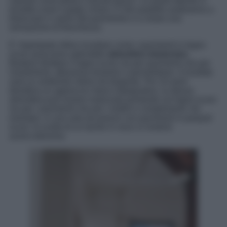
naturali come pietra e tessuti grezzi. Le pareti dipinte in
tonalità come il grigio chiaro o il blu pastello aiuteranno a
bilanciare il calore del pavimento e a creare una
sensazione di freschezza.
E’ importante infine ricordare come i pavimenti in legno
scuro assicurino splendide
atmosfere immersive
.
Basterà sfruttare il legno scuro sia per pavimenti che per
rivestimenti, attraverso boiserie o pannellature. Il risultato
sarà un ambiente intimo ed elegante. Per chi però
desidera un approccio meno impegnativo, la stessa
atmosfera può essere realizzata puntando sul legno scuro
sia per i pavimenti che per i mobili e complementi. Ad
esempio, in una sala da pranzo con pavimenti in parquet
scuro, la scelta di un tavolo in noce si rivelerà
azzeccatissima.