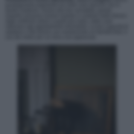
guadagnando popolarità sia nelle case storiche che in
quelle moderne. Grazie alla loro versatilità, queste
superfici possono essere inserite in contesti molto diversi:
dagli ambienti urbani a quelli più rustici, dalle case
vittoriane agli appartamenti minimalisti. La loro capacità di
adattarsi a stili diversi, pur mantenendo un’identità forte, è
uno dei motivi per cui sono così apprezzati.