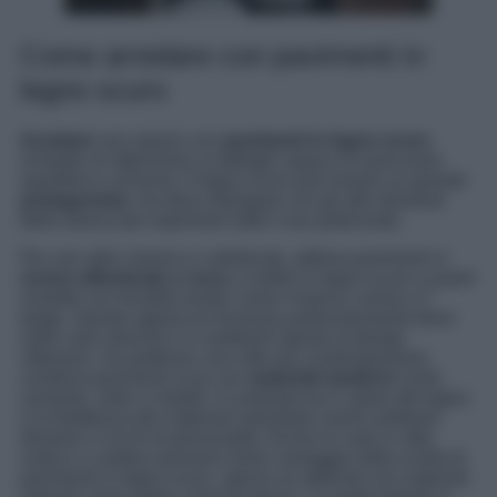
Come arredare con pavimenti in
legno scuro
Arredare
uno spazio con
pavimenti in legno scuro
richiede un’attenzione ai dettagli capace di assicurare
equilibrio e armonia. Il legno scuro può essere un grande
protagonista
, ma deve dialogare con gli altri elementi
della stanza per esprimere tutto il suo potenziale.
Per uno stile classico e sofisticato, abbina pavimenti in
rovere affumicato o noce
a mobili in legno scuro e pareti
rivestite con tonalità neutre come il bianco crema o il
beige. Questo approccio funziona particolarmente bene
nelle case storiche o in ambienti ispirati al design
vittoriano. Se preferisci uno stile più contemporaneo,
combina pavimenti scuri con
materiali moderni
come
cemento, vetro o metalli. Il contrasto tra il calore del legno
e la freddezza dei materiali industriali creerà ambienti
dinamici e ricchi di personalità. Anche le case in stile
rustico o costiero possono trarre vantaggio dalla scelta di
pavimenti in legno scuro, specie se abbinati con materiali