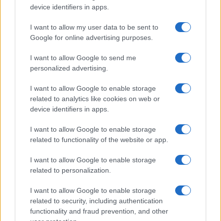
La nuova cassa Bluetooth
device identifiers in apps.
di IKEA: portatile
economica e di design
I want to allow my user data to be sent to
Google for online advertising purposes.
Moda
I want to allow Google to send me
Chiara Ferragni sfoggia il
personalized advertising.
coordinato due pezzi di super
tendenza per questa stagione: da
I want to allow Google to enable storage
copiare subito!
related to analytics like cookies on web or
device identifiers in apps.
Viaggi
I want to allow Google to enable storage
Qui i borghi d’arte italiani che
related to functionality of the website or app.
stanno attirando tutti gli esperti
e appassionati del settore
I want to allow Google to enable storage
related to personalization.
I want to allow Google to enable storage
related to security, including authentication
functionality and fraud prevention, and other