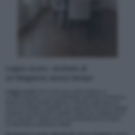
Legno scuro, simbolo di
un’eleganza senza tempo
Il
legno scuro
non è solo una scelta estetica, è
un’affermazione. La sua profondità cromatica richiama la
bellezza delle foreste antiche e infonde negli spazi un
senso di solidità e stabilità. Se negli anni recenti il design
moderno ha promosso superfici chiare per amplificare la
luce naturale, il legno scuro sta dimostrando di essere
un’alternativa altrettanto valida.
Pavimenti in rovere affumicato, noce e mogano
stanno