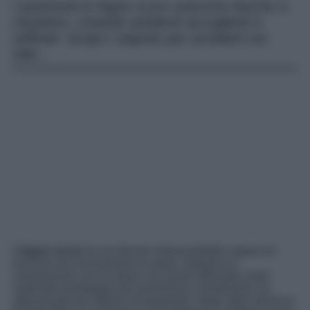
I pavimenti in legno scuro uniscono fascino e
carattere, creando ambienti accoglienti e
raffinati. Scopri i segreto per arredarli con
stile…
Il
legno scuro
ha un fascino intramontabile capace di
evocare una sensazione di calore, eleganza e
connessione con la natura. Da secoli utilizzato come
materiale privilegiato per pavimenti e rivestimenti, ha
attraversato fasi alterne di popolarità. Negli ultimi decenni,