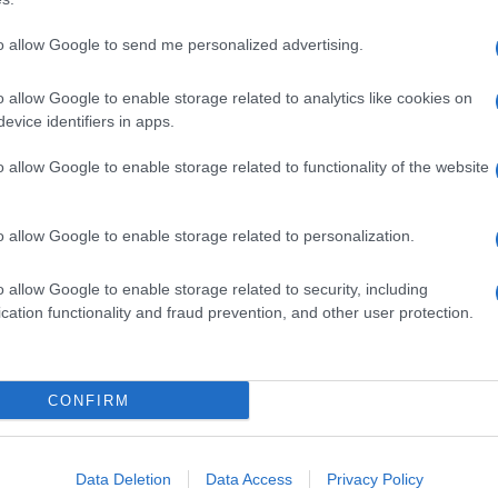
Flavio Briatore
, il Malindi Billionaire Resort, in
miglia, di recente ha mostrato sui social i suoi nuovi
to allow Google to send me personalized advertising.
perfetti per la montagna. Ma quanto costano! Qui di
o allow Google to enable storage related to analytics like cookies on
evice identifiers in apps.
i, amore e nuovi progetti
o allow Google to enable storage related to functionality of the website
o allow Google to enable storage related to personalization.
ilancio di come è andato, di sicuro per
Elisabetta
è stato
livello professionale. Dopo l’addio a
Battiti Live
, la bella
 programma tutto suo dal titolo
Questioni di Stile
e
o allow Google to enable storage related to security, including
igi e Ross
Mad in Italy
. Sul piano personale, invece, ha
cation functionality and fraud prevention, and other user protection.
 il figlio
Nathan Falco
è partito per studiare in un
one con
Giulio Fratini
, durata circa due
CONFIRM
anche l’amore con l’imprenditore 28enne
Tomas Talin
.
stati insieme in più di un’occasione, notizia riportata dal
ro presunto flirt erano iniziate a circolare facendosi sempre
di pochi giorni fa la (presunta) reazione dell’ex
Data Deletion
Data Access
Privacy Policy
one che, stando a quanto riportato da
Dagospia
, non