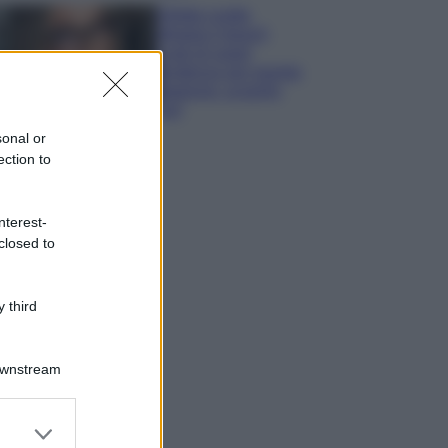
Diletta Leotta
sfoggia il beach
Look di super
tendenza per questa
stagione: scoprilo
qui!
sonal or
ection to
nterest-
closed to
 third
Downstream
er and store
to grant or