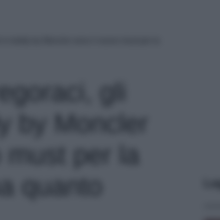
li in teddy by Moncler sono il nuovo must per la
egoraci, gli
ddy by Moncler
 must per la
a quanto
Le