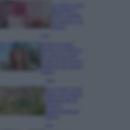
La nuova cassa
Bluetooth di
IKEA: portatile
economica e di
design
Moda
Chiara Ferragni
sfoggia il coordinato
due pezzi di super
tendenza per questa
stagione: da copiare
subito!
Viaggi
Qui i borghi d’arte
italiani che stanno
attirando tutti gli
esperti e
appassionati del
settore
Moda