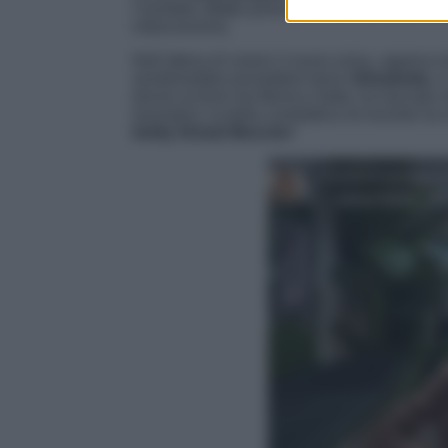
l’avrebbe affatto presa bene arrivando persino
indiscrezioni).
Nell’attesa di vivere il nuovo anno, appena i
sembrerebbe promettere bene (
Elisabetta
, 
donne al bivio
da Monica Setta, ha lasciato i
lavorativi), la bella conduttrice di recente ha 
teddy firmati Moncler
!