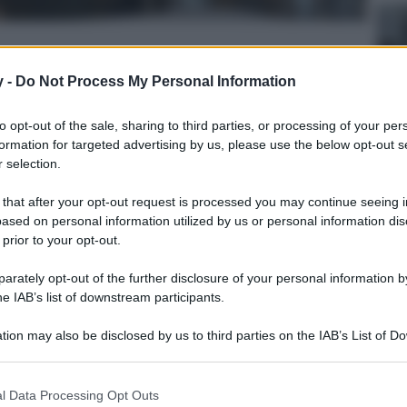
y -
Do Not Process My Personal Information
to opt-out of the sale, sharing to third parties, or processing of your per
Lettura: 3 minuti
formation for targeted advertising by us, please use the below opt-out s
 selection.
 that after your opt-out request is processed you may continue seeing i
ased on personal information utilized by us or personal information dis
 prior to your opt-out.
rately opt-out of the further disclosure of your personal information by
he IAB’s list of downstream participants.
tion may also be disclosed by us to third parties on the IAB’s List of 
 that may further disclose it to other third parties.
 that this website/app uses one or more Google services and may gath
l Data Processing Opt Outs
including but not limited to your visit or usage behaviour. You may click 