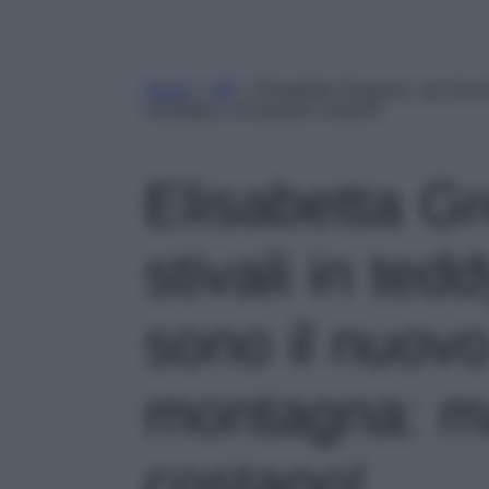
Home
»
VIP
»
Elisabetta Gregoraci, gli stiva
montagna: ma quanto costano!
Elisabetta Gr
stivali in te
sono il nuovo
montagna: m
costano!