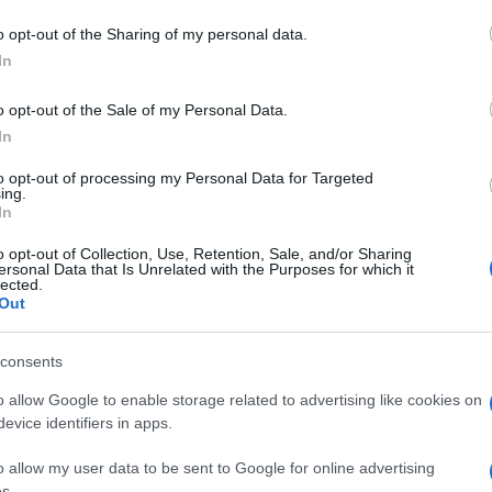
social i suoi nuovi stivali in teddy firmati
 to Google and its third-party tags to use your data for below specifi
i e il prezzo.
o opt-out of the Sharing of my personal data.
ogle consent section.
In
o opt-out of the Sale of my Personal Data.
In
to opt-out of processing my Personal Data for Targeted
ing.
In
o opt-out of Collection, Use, Retention, Sale, and/or Sharing
ersonal Data that Is Unrelated with the Purposes for which it
lected.
Out
consents
o allow Google to enable storage related to advertising like cookies on
evice identifiers in apps.
: Natale e montagna. E
Elisabetta Gregoraci
ama
o allow my user data to be sent to Google for online advertising
ti giorni, abbia trascorso le festività natalizie al caldo,
s.