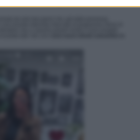
 a bloccarla sul cellulare (precisiamo si tratta di
niziato da solo due giorni che, già dalle premesse,
in una recente intervista rilasciata al programma
Storie di
ntendere che ci saranno grandi novità e nuovi progetti
incantato tutti i fan con
i suoi nuovi stivali cuissardes in