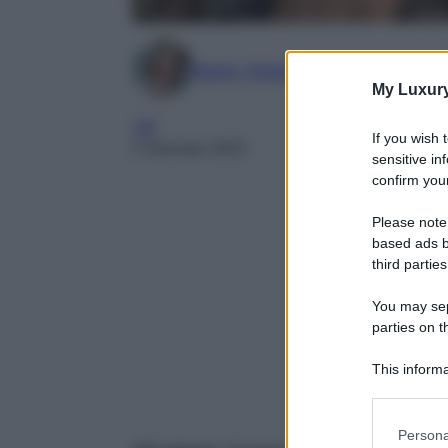
Marta Vitulano
My Luxur
VIP
If you wish 
2 Gennaio 2025
sensitive in
confirm your
Please note
based ads b
third parties
You may sepa
parties on t
This informa
Participants
Please note
Persona
information 