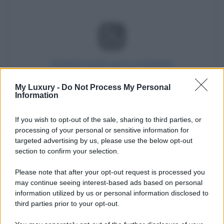
Visualizza questo post su Instagram
My Luxury -
Do Not Process My Personal
Information
If you wish to opt-out of the sale, sharing to third parties, or
processing of your personal or sensitive information for
targeted advertising by us, please use the below opt-out
section to confirm your selection.
Please note that after your opt-out request is processed you
Un post condiviso da Esxence – The Art Perfumery Event (@esxenceofficial)
may continue seeing interest-based ads based on personal
information utilized by us or personal information disclosed to
third parties prior to your opt-out.