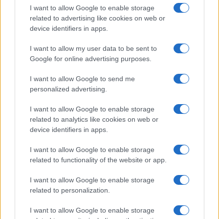
I want to allow Google to enable storage
Case Di Lusso
related to advertising like cookies on web or
Organizzare i cosmetici in
device identifiers in apps.
bagno: idee intelligenti per un
ordine impeccabile e di stile
I want to allow my user data to be sent to
Google for online advertising purposes.
Accessori
I want to allow Google to send me
Wanda Nara mostra sui social
personalized advertising.
la sua Chanel bag che vale
una fortuna: quanto costa?
I want to allow Google to enable storage
related to analytics like cookies on web or
device identifiers in apps.
Viaggi
I want to allow Google to enable storage
Il borgo fantasma del
related to functionality of the website or app.
Cilento dove il tempo si è
fermato davvero…
I want to allow Google to enable storage
related to personalization.
I want to allow Google to enable storage