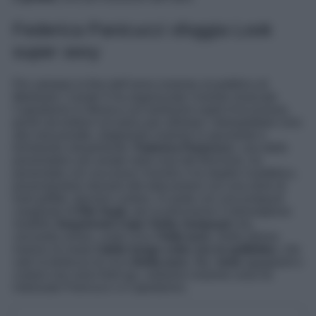
Federica Panicucci sfoggia Look
super sexy
Per salutare la fine dell’anno insieme al pubblico di
Mediaset, Canale 5 ha organizzato l’evento musicale
Capodanno in Musica con tantissimi ospiti d’eccezione,
pronti ad esibirsi sul palco per allietare i telespettatori sino
alla mezzanotte, stappando insieme lo spumante e
brindando virtualmente.
Federica Panicucc
i, una delle
presentatrici più amate nella rosa del Biscione, ha
presentato con successo l’evento e ha stupito il pubblico,
presentandosi davanti alle telecamere con una serie di
look griffati, davvero costosi. Si parte con una jumpsuit
cangiante di
Elie Saab
, per la precisione il meraviglioso
modello
Sequinned Cape Visita Jumpsuit
che,
cercando online, costa circa
7mila euro
. Della stessa
maison di moda
l’abito lungo color oro in paillettes
, che
vale la bellezza di circa
6mila euro
. Ma i
look
sgargianti e
costosi non sono finiti qui, vediamo insieme cosa ha
indossato Panicucci a Capodanno.