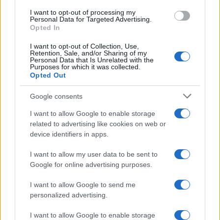
use your data for below specified purposes in below Google
Leggi anche
I want to opt-out of processing my
consent section.
Personal Data for Targeted Advertising.
Opted In
I want to opt-out of Collection, Use,
Accessori
Retention, Sale, and/or Sharing of my
Personal Data that Is Unrelated with the
Wanda Nara mostra sui social
Purposes for which it was collected.
la sua Chanel bag che vale
Opted Out
una fortuna: quanto costa?
Google consents
I want to allow Google to enable storage
Viaggi
related to advertising like cookies on web or
Il borgo fantasma del
device identifiers in apps.
Cilento dove il tempo si è
fermato davvero…
I want to allow my user data to be sent to
Google for online advertising purposes.
Bellezza
I want to allow Google to send me
La guida definitiva per
personalized advertising.
proteggere i capelli dal
cloro della Piscina
I want to allow Google to enable storage