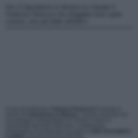
Per il Capodanno in Musica su Canale 5,
Federica Panicucci ha sfoggiato look super
costosi, uno più bello dell’altro.
Come da tradizione,
Federica Panicucci
è tornata al
timone di
Capodanno in Musica
, l’evento musicale che
accompagna i telespettatori di Canale 5 verso la
mezzanotte del primo dell’anno. La bellissima
presentatrice ha indossato una serie di
abiti meravigliosi
e griffati,
uno più lussuoso dell’altro.