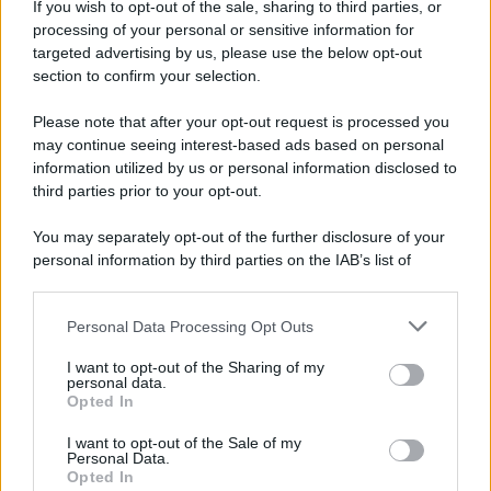
LEGGI ANCHE >>>
Kanye West lancia una nuova
If you wish to opt-out of the sale, sharing to third parties, or
collezione di scarpe, le Yeezy Pods non sono per tutti!
processing of your personal or sensitive information for
targeted advertising by us, please use the below opt-out
L’ultimo outfit per il Capodanno in Musica su Canale 5 è
section to confirm your selection.
un abito a collo alto, con ampia scollatura sulla schiena,
con colori cangianti che simulano le squame di una
splendida sirena. Il vestito favoloso, che si fa notare, vale
Please note that after your opt-out request is processed you
oltre
6mila euro.
Insomma, di certo non si può dire che
may continue seeing interest-based ads based on personal
Panicucci abbia scelto look low cost.
information utilized by us or personal information disclosed to
third parties prior to your opt-out.
You may separately opt-out of the further disclosure of your
personal information by third parties on the IAB’s list of
downstream participants.
Personal Data Processing Opt Outs
This information may also be disclosed by us to third parties
on the IAB’s List of Downstream Participants that may further
I want to opt-out of the Sharing of my
disclose it to other third parties.
personal data.
Opted In
Please note that this website/app uses one or more Google
services and may gather and store information including but
I want to opt-out of the Sale of my
Personal Data.
not limited to your visit or usage behaviour. You may click to
Opted In
grant or deny consent to Google and its third-party tags to