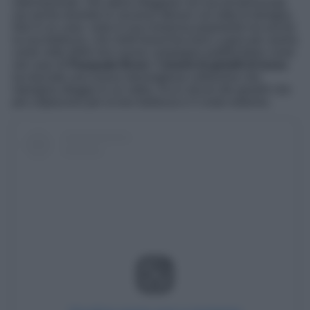
internazionali, che adora sfoggiare sul suo jet personale
ma anche durante le vacanze deluxe con tutta la famiglia.
Non è un caso, vista la sua immensa popolarità ma anche
la sua bellezza, che molti brand facciano a gara per averla
come volto delle loro nuove campagne pubblicitarie come
nel caso di
Pasquale Bruni
. Il
brand di gioielli di lusso
ha lanciato una nuova meravigliosa collezione che
Georgina sfoggia in un video. Ecco alcuni dei gioielli che
più colpiscono per la loro bellezza e il costo estremo.