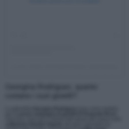
Visualizza questo post su Instagram
Un post condiviso da Georgina Rodríguez (@georginagio)
Georgina Rodriguez, quanto
costano i suoi gioielli?
La splendida
Georgina Rodriguez
posa come modella
per la
nuova campagna di gioielli di Pasquale Bruni
.
Orecchini, bracciali e collane tutti ispirati alla natura nella
collezione Giardini Segreti
, dei pezzi splendidi ma