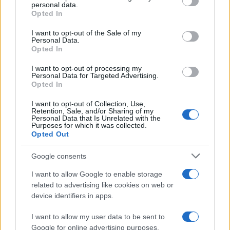
disclose it to other third parties.
personal data.
Opted In
Please note that this website/app uses one or more Google
services and may gather and store information including but
I want to opt-out of the Sale of my
Personal Data.
not limited to your visit or usage behaviour. You may click to
Opted In
grant or deny consent to Google and its third-party tags to
use your data for below specified purposes in below Google
Leggi anche
I want to opt-out of processing my
consent section.
Personal Data for Targeted Advertising.
Opted In
I want to opt-out of Collection, Use,
Moda
Retention, Sale, and/or Sharing of my
Personal Data that Is Unrelated with the
Diletta Leotta sfoggia il beach
Purposes for which it was collected.
Look di super tendenza per
Opted Out
questa stagione: scoprilo qui!
Google consents
I want to allow Google to enable storage
Viaggi
related to advertising like cookies on web or
Costa Azzurra, le spiagge più
device identifiers in apps.
belle da scoprire tra calette e
mare cristallino
I want to allow my user data to be sent to
Google for online advertising purposes.