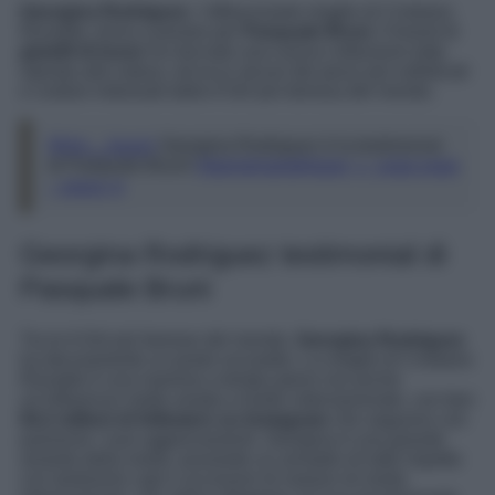
Georgina Rodriguez
, l’affascinante moglie di Cristiano
Ronaldo, torna a posare per
Pasquale Bruni
. Il brand di
gioielli di lusso
ha lanciato una nuova collezione tutta
ispirata alla natura, ed ecco alcuni dei pezzi più sofisticati
e costosi indossati dalla It Girl più famosa del mondo.
@my__luxury
Georgina Rodriguez è la testimonial
di Pasquale Bruni!
#georginarodriguez
♬ suga suga
– grace ✭
Georgina Rodriguez testimonial di
Pasquale Bruni
Tra le It Girl più famose del mondo,
Georgina Rodriguez
ha decisamente un posto sul podio. La moglie di Cristiano
Ronaldo è una mamma a tempo pieno ma anche
un’influencer molto amata a livello internazionale, con ben
64,2 milioni di followers su Instagram
che seguono con
passione i suoi aggiornamenti. Georgina è una grande
amante della moda, possiede un armadio di tutto rispetto
con tantissimi capi e accessori di maison di moda