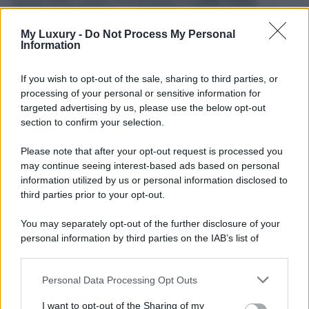
anche molto costosi. Un esempio? Il
collier haute
couture
composto da oro rosa 18 carati, che si apre in
scenografie foglie composte da diamanti bianco, tsavorite,
My Luxury -
Do Not Process My Personal
giada e agata verde, disponibile sul sito ufficiale del brand
Information
al prezzo di
70500 euro
. Bellissimo anche l’anello
Giardini Segreti Aura, una composizione di due fiori che si
accostano con oro bianco e giallo 18 carati e con diamanti
If you wish to opt-out of the sale, sharing to third parties, or
bianchi e gialli. Moderno e adatto a più occasioni è il
processing of your personal or sensitive information for
bracciale in oro rosa 18 carati, una fascia che avvolge il
targeted advertising by us, please use the below opt-out
polso venduto al prezzo di 20520 euro. Stupenda anche
section to confirm your selection.
la versione XL degli
orecchini con oro bianco 18 carati
e diamanti
, un modello romantico e senza tempo che si
può acquistare a patto di poter spendere 38290 euro.
Please note that after your opt-out request is processed you
Insomma, questa collezione è un sogno ad occhi aperti
may continue seeing interest-based ads based on personal
ma decisamente non è per tutte le tasche.
information utilized by us or personal information disclosed to
third parties prior to your opt-out.
You may separately opt-out of the further disclosure of your
personal information by third parties on the IAB’s list of
downstream participants.
Personal Data Processing Opt Outs
This information may also be disclosed by us to third parties
on the IAB’s List of Downstream Participants that may further
I want to opt-out of the Sharing of my