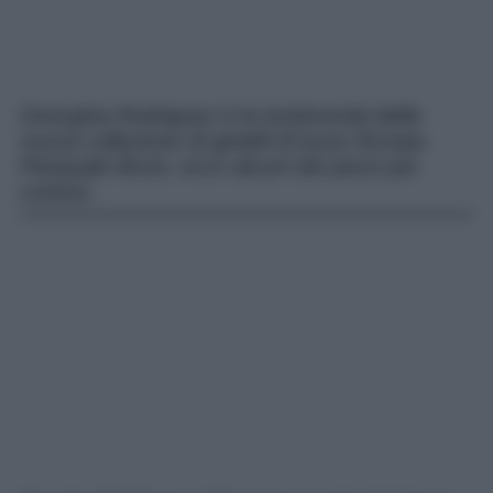
Georgina Rodriguez è la testimonial della
nuova collezione di gioielli di lusso firmata
Pasquale Bruni, ecco alcuni dei pezzi più
costosi.