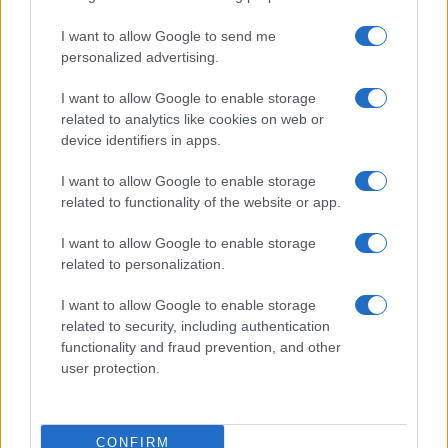
Bellezza
I want to allow Google to send me
Ecco come dire addio alle
personalized advertising.
occhiaie senza trucco: 5 tips
infallibili che fanno la differenza
I want to allow Google to enable storage
related to analytics like cookies on web or
device identifiers in apps.
Moda
Georgina Rodriguez sfoggia il
I want to allow Google to enable storage
bikini di super tendenza per
related to functionality of the website or app.
questa stagione: da copiare
subito!
I want to allow Google to enable storage
related to personalization.
I want to allow Google to enable storage
related to security, including authentication
functionality and fraud prevention, and other
user protection.
© – My Luxury – Anicaflash S.r.l. – P.Iva 01816001000 – Testata
Giornalistica registrata presso il Tribunale ordinario di Roma, n° 112/2022
del 21/07/2022
Anicaflash S.r.l detiene i diritti di utilizzo di tutti i contenuti e le immagini
presenti nel sito
CONFIRM