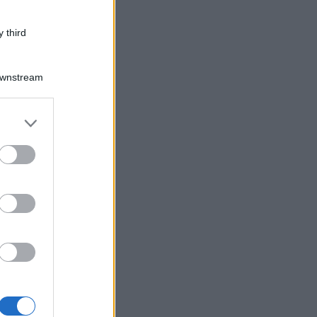
 third
Downstream
er and store
to grant or
ed purposes