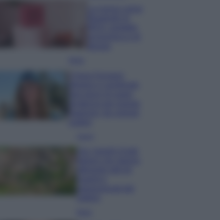
La nuova cassa
Bluetooth di
IKEA: portatile
economica e di
design
Moda
Chiara Ferragni
sfoggia il coordinato
due pezzi di super
tendenza per questa
stagione: da copiare
subito!
Viaggi
Qui i borghi d’arte
italiani che stanno
attirando tutti gli
esperti e
appassionati del
settore
Moda