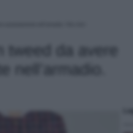
e assolutamente nell’armadio. Très chic!
n tweed da avere
e nell’armadio.
Le