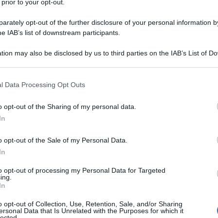
 prior to your opt-out.
rately opt-out of the further disclosure of your personal information by
he IAB’s list of downstream participants.
tion may also be disclosed by us to third parties on the IAB’s List of 
 that may further disclose it to other third parties.
 that this website/app uses one or more Google services and may gath
l Data Processing Opt Outs
including but not limited to your visit or usage behaviour. You may click 
 to Google and its third-party tags to use your data for below specifi
o opt-out of the Sharing of my personal data.
ogle consent section.
In
nto di rispolverare uno dei capispalla più trendy di
o opt-out of the Sale of my Personal Data.
in tweed! Asso nella manica da acquistare ora e da
a in tweed è il capo più amato dalle fashion addicted
.
In
emminile… in poche parole è un jolly da custodire
l momento del bisogno poiché vi accompagnerà sia nelle
to opt-out of processing my Personal Data for Targeted
ing.
In
mente
o opt-out of Collection, Use, Retention, Sale, and/or Sharing
ersonal Data that Is Unrelated with the Purposes for which it
tories; per le donne davvero di classe
lected.