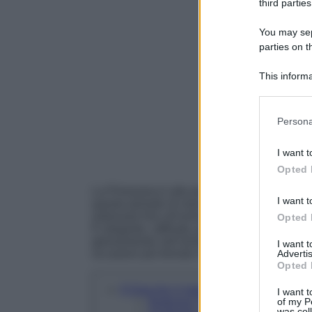
third parties
You may sepa
parties on t
This informa
Participants
Please note
Persona
information 
deny consent
I want t
in below Go
Opted 
La Primavera è alle porte ed è giunto il mome
I want t
questo periodo di mezza stagione: la giacca 
indossare fino all’arrivo dell’Estate,
la giacc
Opted 
È elegante, raffinata, glam ed anche molto f
gelosamente nell’armadio e da indossare ne
I want 
Advertis
occasioni più formali che in quelle casual.
Opted 
8 Giacche in tweed da avere assoluta
I want t
of my P
Buttoned Tweed Jacket, & Other S
was col