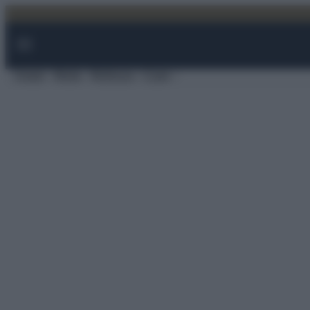
Vai
al
contenuto
Viaggi
Moda
Bellezza
Case