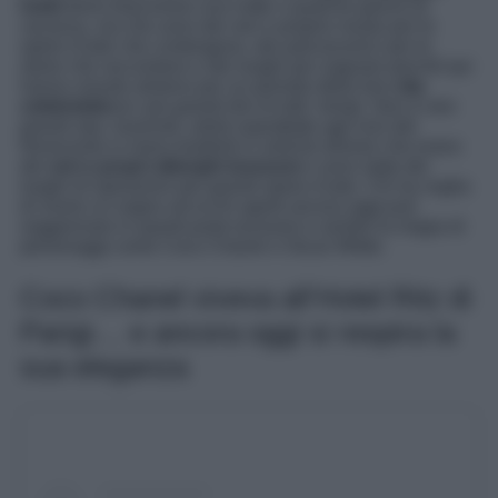
hotel
dove trascorrere una notte o qualche giorno di
vacanza, ma che sono dei veri e proprio musei per le
opere d’arte che contengono, dei palcoscenici per le
storie che raccontano e dei luoghi per sognare perché qui
hanno vissuto almeno per un periodo della loro
vita
celebrieties e
i più grandi divi di tutti i tempi. Non è raro
grandi star, musivisti, artisti soprattutto agli inizi del
Novecento si siano trasferiti in antiche dimore che erano
dei
veri e propri alberghi lussuosi
e sono state dei
luoghi di ispirazioni per grandi opere d’arte. Chi ha voglia
di vivere un sogno ad occhi aperti ancora oggi può
soggiornare in questi posti esclusivi e sentire la magia di
personaggi come Coco Chanel o Oscar Wilde.
Coco Chanel viveva all’Hotel Ritz di
Parigi… e ancora oggi si respira la
sua eleganza