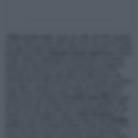
Un post condiviso da Ritz Paris (@ritzparis)
“Il Ritz è la mia casa”
, disse una volta, nel 1937, quando
scelse l’hotel a cinque stelle per vivere nel cuore di Parigi,
che oggi le regala proprio la Suite Coco Chanel. In questo
paradiso del lusso,
Gabrielle Chanel, detta Coco
, creava
bustini, tubini e raggiungeva velocemente il suo atelier,
quella che doveva essere nel luuogo per un soggiorno
temporaneo divenne la sua dimora temporanea che
racconta ancora oggi parte della sua affascinante vita.
All’Hotel Ritz lei trascorse ben 34 anni e proprio qui portò i
suoi mobili, i separé di Coromandel, gli specchi dorati, i
lunghi divani in velluto setoso. Oggi per omaggiare la
stilista si trova all’interno dell
‘hotel la Suite Ritz
decorata
anche grazie alla collaborazione di Karl Lagerfeld. Oltre
30 mila euro per una notte, per un appartamento con due
stanze una meravigliosa vista su
Place Vendome
i cui
contorni si dice abbiano ispirato il tappo di ogni
bottiglia
di N°5.
Arredo con eleganza fluttua in tutte le stanze con i
colori che vanno dal nero all’avorio fino al dominante
bianco. Divani in pelle scamosciate, lampade di cristallo,