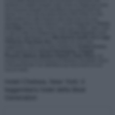
è una delle destinazioni più esclusive e lussuose del
territorio in realtà è proprio nato come un rifugio per artisti
che avevano bisogno di prendersi una pausa dal loro
lavoro. Fu così che qui prese forma Villa Soleil, la villa
ottocentesca in stile classico dal color rosa con una
spiaggia intima che lo stesso F. Scott Fitzgerald in
Tenera
è la notte
la racconta
.
Piano piano qui scrittori, attori, reali
e capi di stato ssi rifugiavano nella
Costa Azzurra
come
luogo per rigenerarsi e la
villa divenne quello che è oggi
l’Hotel du Cap-Eden-Roc,
il posto con una vista
suggestiva, a picco sul mare immerso in
9 ettari di terra
.
Qui soggiornarono
Ernest Hemingway
,
Chagall,
Picasso, Matisse, Marlene Dietrich, Alain Delon
, ma
anche il Duca e la Duchessa di Windsor, Elizabeth Taylor
e Richard Burton che addirittura qui trascorsero la loro
luna di miele.
Hotel Chelsea, New York: il
leggendario hotel della Beat
Generation