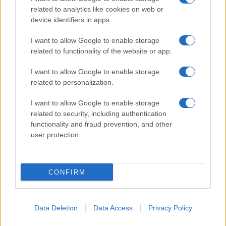
related to analytics like cookies on web or
device identifiers in apps.
Moda
I want to allow Google to enable storage
Diletta Leotta sfoggia il beach
related to functionality of the website or app.
Look di super tendenza per
questa stagione: scoprilo qui!
I want to allow Google to enable storage
related to personalization.
I want to allow Google to enable storage
related to security, including authentication
functionality and fraud prevention, and other
user protection.
© – My Luxury – Anicaflash S.r.l. – P.Iva 01816001000 – Testata
Giornalistica registrata presso il Tribunale ordinario di Roma, n° 112/2022
del 21/07/2022
Anicaflash S.r.l detiene i diritti di utilizzo di tutti i contenuti e le immagini
presenti nel sito
CONFIRM
Contatti
Data Deletion
Data Access
Privacy Policy
Privacy Policy
Preferenze privacy
Mappa del sito
Chi siamo
Redazione
Codice Etico
Pubblicità