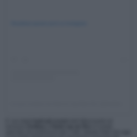
Visualizza questo post su Instagram
Un post condiviso da Hotel du Cap-Eden-Roc (@hotelducapedenroc)
E’ uno degli
hotel più iconici
dell’affascinante ed
esclusiva
Antibes, L’Hotel cap du Roc
è il posto
speciale che profuma di arte e stile. Questo hotel che oggi