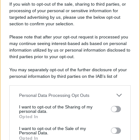
1951 ha scritto il suo
capolavoro On The Road
. E’
If you wish to opt-out of the sale, sharing to third parties, or
proprio nel Chelsea Hotel che la stanza più piccola
processing of your personal or sensitive information for
divenne famosa per essere quella scelta nel 1969 da
Patti
targeted advertising by us, please use the below opt-out
Smith
, è qui che
Bob Dylan
trovò il suo
luogo di
section to confirm your selection.
ispirazione
e la sua stanza divenne così iconica che la
porta fu venduta all’asta per 100 mila dollari. Nella lunga
lista degli ospiti non manca
Andy Warhol che qui girò
Please note that after your opt-out request is processed you
The Chelsea Girls
, dove racconta uno spaccato di vita e
may continue seeing interest-based ads based on personal
vizi dei clienti del famoso hotel.
information utilized by us or personal information disclosed to
third parties prior to your opt-out.
You may separately opt-out of the further disclosure of your
personal information by third parties on the IAB’s list of
downstream participants.
Personal Data Processing Opt Outs
This information may also be disclosed by us to third parties
on the IAB’s List of Downstream Participants that may further
I want to opt-out of the Sharing of my
disclose it to other third parties.
personal data.
Opted In
Please note that this website/app uses one or more Google
services and may gather and store information including but
I want to opt-out of the Sale of my
Personal Data.
not limited to your visit or usage behaviour. You may click to
Opted In
grant or deny consent to Google and its third-party tags to