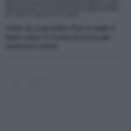
specchi veneziani e libri tantissimi libri rendono questa
suite dedicata a Coco Chanel il posto perfetto ed intimo
per vivere un sogno ad occhi aperti.
Hotel du Cap-Eden-Roc è stato il
buen retiro in Costa Azzurra per
tantissimi artisti