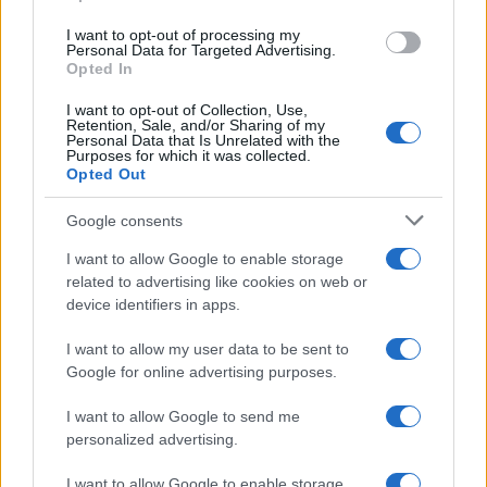
use your data for below specified purposes in below Google
Leggi anche
I want to opt-out of processing my
consent section.
Personal Data for Targeted Advertising.
Opted In
I want to opt-out of Collection, Use,
Case Di Lusso
Retention, Sale, and/or Sharing of my
Personal Data that Is Unrelated with the
La nuova cassa Bluetooth
Purposes for which it was collected.
di IKEA: portatile
Opted Out
economica e di design
Google consents
Moda
I want to allow Google to enable storage
related to advertising like cookies on web or
Chiara Ferragni sfoggia il
device identifiers in apps.
coordinato due pezzi di super
tendenza per questa stagione: da
copiare subito!
I want to allow my user data to be sent to
Google for online advertising purposes.
Viaggi
I want to allow Google to send me
Qui i borghi d’arte italiani che
personalized advertising.
stanno attirando tutti gli esperti
e appassionati del settore
I want to allow Google to enable storage