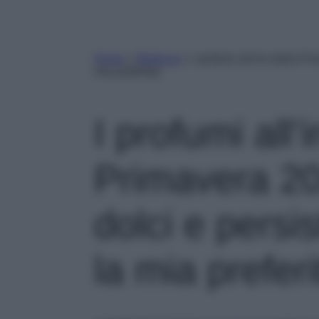
Home
»
Bellezza
»
I profumi all’iris della Pr
mia preferita)
I profumi all’i
Primavera 20
dolci e persis
la mia preferi