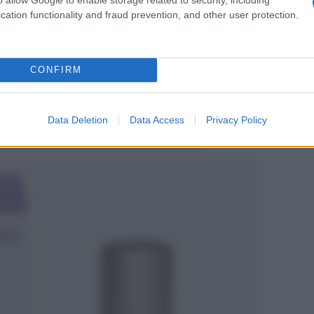
cation functionality and fraud prevention, and other user protection.
un evergreen dal fascino senza tempo: il profumo Iris de
e
che lascia la scia, restando super persistente sulla
di pulito, emblema di eleganza, Iris è la scelta ideale.
CONFIRM
volgono la pelle con delicatezza,
riesce a durare per
a giornata. Perfetta per chi ama i profumi raffinati,
ito quella sensazione di ordine e cura, molto simile al
are!
Data Deletion
Data Access
Privacy Policy
el momento, per una Primavera super dolce