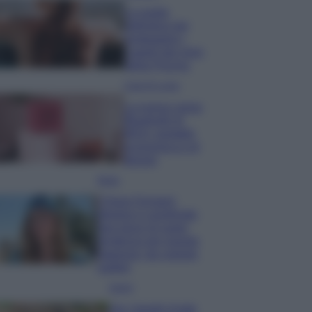
La guida
definitiva per
proteggere i
capelli dal cloro
della Piscina
Case Di Lusso
La nuova cassa
Bluetooth di
IKEA: portatile
economica e di
design
Moda
Chiara Ferragni
sfoggia il coordinato
due pezzi di super
tendenza per questa
stagione: da copiare
subito!
Viaggi
Qui i borghi d’arte