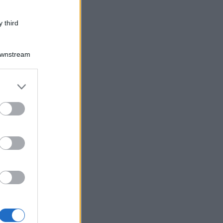
 third
Downstream
er and store
to grant or
ed purposes