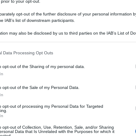
 prior to your opt-out.
rately opt-out of the further disclosure of your personal information by
he IAB’s list of downstream participants.
tion may also be disclosed by us to third parties on the IAB’s List of 
 that may further disclose it to other third parties.
 that this website/app uses one or more Google services and may gath
l Data Processing Opt Outs
including but not limited to your visit or usage behaviour. You may click 
 to Google and its third-party tags to use your data for below specifi
o opt-out of the Sharing of my personal data.
ogle consent section.
In
o opt-out of the Sale of my Personal Data.
In
to opt-out of processing my Personal Data for Targeted
 nonostante lo scorrere del tempo e il susseguirsi delle
ing.
istibilmente femminile che li rende dei veri evergreen! Tra
In
 molto amate dalle beauty addicted di tutte le età.
bile sensazione di pulito, l’iris è un ingrediente molto
o opt-out of Collection, Use, Retention, Sale, and/or Sharing
ato da
un tocco vellutato e leggermente cipriato
,
ersonal Data that Is Unrelated with the Purposes for which it
sofisticata ma mai eccessiva. È proprio questo equilibrio
lected.