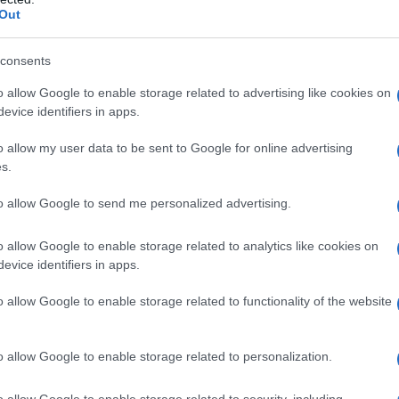
Out
a fragranza elegante, femminile e senza tempo.
i della Primavera 2026
consents
scino senza tempo
côme; un inno alla femminilità
o allow Google to enable storage related to advertising like cookies on
ette, Armani; per chi ama le fragranze sofisticate
evice identifiers in apps.
tive Studio; dal carattere intenso e misterioso
e Jeanne; un profumo tutto da amare
o allow my user data to be sent to Google for online advertising
s.
 dolci e persistenti della
to allow Google to send me personalized advertising.
o allow Google to enable storage related to analytics like cookies on
evice identifiers in apps.
 quelle all’iris sono perfette per la Primavera perché
o allow Google to enable storage related to functionality of the website
leggerezza
che si sposa divinamente con il periodo
roposte più dolci e persistenti del momento da non
liamo subito…
o allow Google to enable storage related to personalization.
io; dal fascino senza tempo
o allow Google to enable storage related to security, including