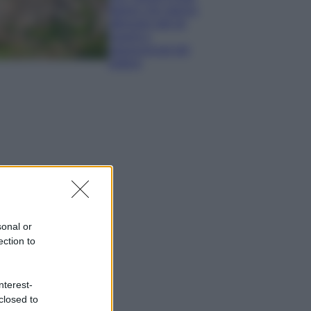
italiani che stanno
attirando tutti gli
esperti e
appassionati del
settore
sonal or
ection to
nterest-
closed to