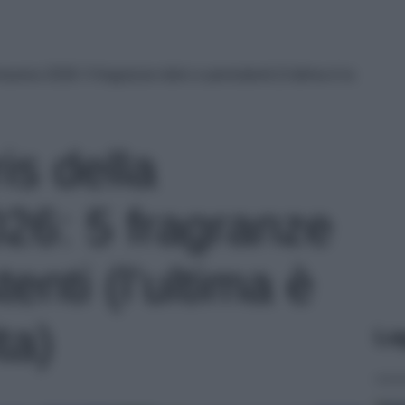
imavera 2026: 5 fragranze dolci e persistenti (l’ultima è la
ris della
26: 5 fragranze
tenti (l’ultima è
ta)
Le