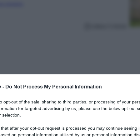
ure straniere
Lettura: 5 minuti
y -
Do Not Process My Personal Information
to opt-out of the sale, sharing to third parties, or processing of your per
formation for targeted advertising by us, please use the below opt-out s
 selection.
a? Quelli all’iris, dolci, persistenti e super
rdere…
 that after your opt-out request is processed you may continue seeing i
ased on personal information utilized by us or personal information dis