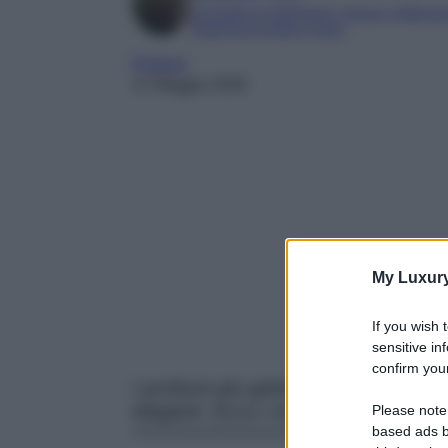
Laureata in traduzione, lingue e letterat
Esperta di moda e lusso
Profumi
21 Maggio 2026
My Luxur
If you wish 
sensitive in
confirm your
I profumi più gettonati della Primaver
eleganti. Ecco i migliori da non pe
Please note
based ads b