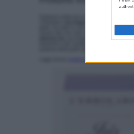
authenti
Partiamo subito da un classico senza tempo, 
l’Erbolario,
una fragranza densa e sensual
pelle. Se siete in cerca di un profumo che sa 
Grazie alle sue note cipriate e fiorite che av
diverse ore
, accompagnandoci durante tutta l
femminili e dal carattere romantico, dona sub
profumo della pelle appena detersa. Da prov
Leggi anche
I profumi alla fragola più IN d