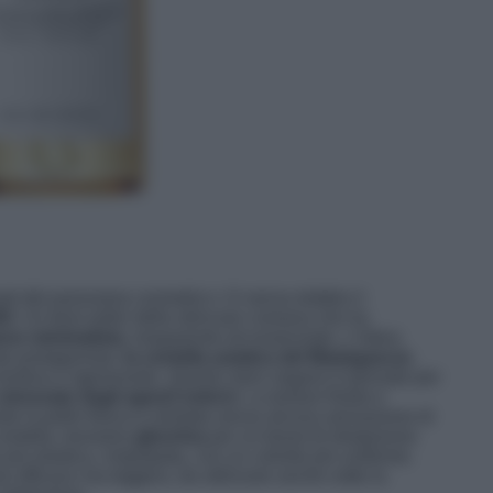
 amati del panorama cosmetico c’è senza dubbio il
04
. Un best seller della skincare coreana che ha
one minimalista
, trasparente ed essenziale. L’intera
te protagonista:
la centella asiatica del Madagascar
,
 lenitiva e rigenerante. Questo siero vegano è pensato per
 stressate dagli agenti esterni
. La texture fluida e
do la pelle fresca e idratata senza alcuna sensazione di
 centella, troviamo
glicerina
per un boost di idratazione
più elastica, rimpolpata, con un colorito più uniforme.
e efficace ma leggera, da utilizzare anche sotto la