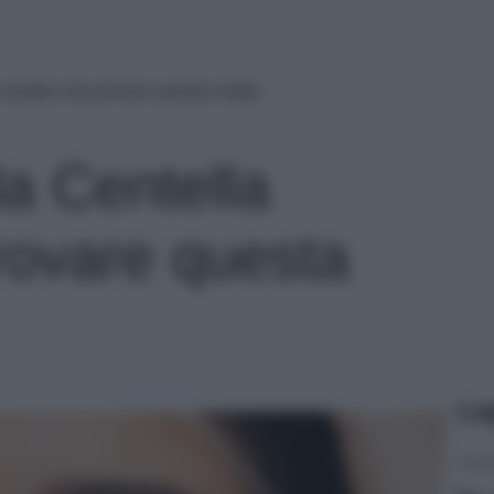
a asiatica da provare questa estate
lla Centella
provare questa
Le