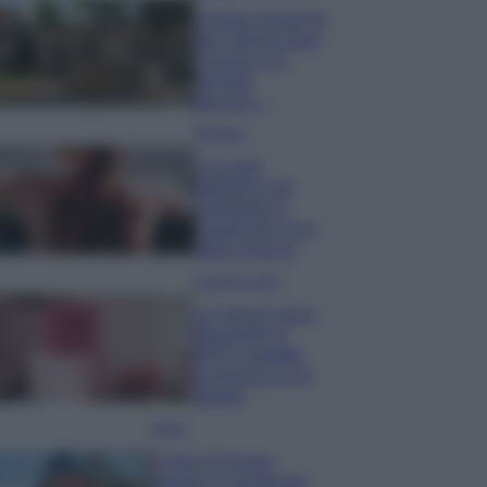
Il borgo fantasma
del Cilento dove
il tempo si è
fermato
davvero…
Bellezza
La guida
definitiva per
proteggere i
capelli dal cloro
della Piscina
Case Di Lusso
La nuova cassa
Bluetooth di
IKEA: portatile
economica e di
design
Moda
Chiara Ferragni
sfoggia il coordinato