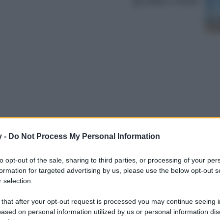
Lettura: 4 minuti
y -
Do Not Process My Personal Information
alzi termici, è proprio nei mesi estivi che
to opt-out of the sale, sharing to third parties, or processing of your per
i, capaci di lenire, rinforzare e riequilibrare.
formation for targeted advertising by us, please use the below opt-out s
ingredienti skincare più amati del momento: la
 selection.
 that after your opt-out request is processed you may continue seeing i
ased on personal information utilized by us or personal information dis