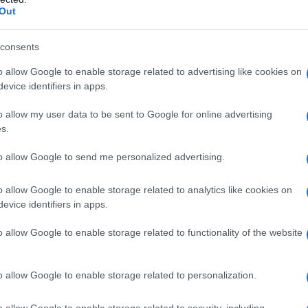
Out
rrinunciabile.
 Skincare
consents
i SKIN1004
Cicapair di Dr.Jart+
o allow Google to enable storage related to advertising like cookies on
 Centella + Vita C
evice identifiers in apps.
o allow my user data to be sent to Google for online advertising
s.
ella Asiatica nella
to allow Google to send me personalized advertising.
o allow Google to enable storage related to analytics like cookies on
evice identifiers in apps.
dalle straordinarie proprietà dermocosmetiche, originaria
la medicina ayurvedica e nella tradizione cinese, oggi è al
 nuova generazione. I principi attivi della pianta — tra
o allow Google to enable storage related to functionality of the website
tico — vengono estratti dalle foglie e contribuiscono a
la pelle. In particolare, la sua efficacia nel trattare la
star nel mondo K-beauty, ma il suo impiego si è ormai
o allow Google to enable storage related to personalization.
ato? Una nuova generazione di
sieri viso alla centella
lle con delicatezza ma con risultati visibili.
o allow Google to enable storage related to security, including