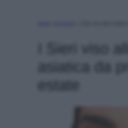
Home
»
Accessori
»
I Sieri viso alla Centell
I Sieri viso a
asiatica da 
estate