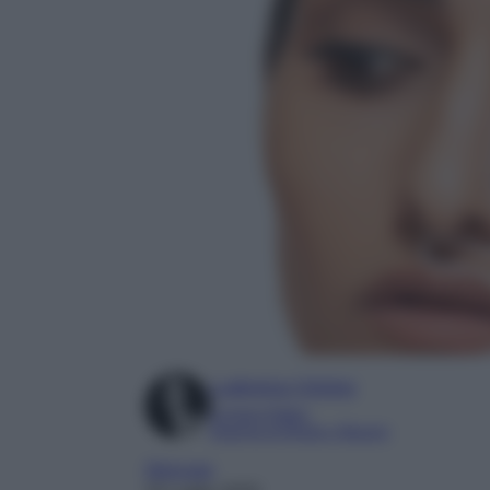
Ludovica Cimino
Content Editor
Esperta di Moda e Beauty
Skincare