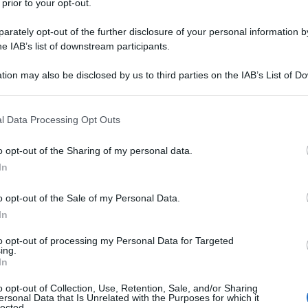
 prior to your opt-out.
rately opt-out of the further disclosure of your personal information by
he IAB’s list of downstream participants.
tion may also be disclosed by us to third parties on the IAB’s List of 
 that may further disclose it to other third parties.
 that this website/app uses one or more Google services and may gath
l Data Processing Opt Outs
including but not limited to your visit or usage behaviour. You may click 
 to Google and its third-party tags to use your data for below specifi
o opt-out of the Sharing of my personal data.
ogle consent section.
In
o opt-out of the Sale of my Personal Data.
In
o di meno attenzioni? Al contrario, tra sole, salsedine,
si estivi che l’epidermide reclama trattamenti mirati,
to opt-out of processing my Personal Data for Targeted
 qui che entra in scena uno degli ingredienti skincare più
ing.
osciuta da secoli nella medicina tradizionale asiatica e
In
olute della cosmetica contemporanea, questa pianta
a. Inserita in sieri leggeri ma altamente funzionali, è in
o opt-out of Collection, Use, Retention, Sale, and/or Sharing
zione e favorire la rigenerazione cutanea, offrendo comfort
ersonal Data that Is Unrelated with the Purposes for which it
 un’estate che celebra la pelle sana e luminosa, i sieri alla
lected.