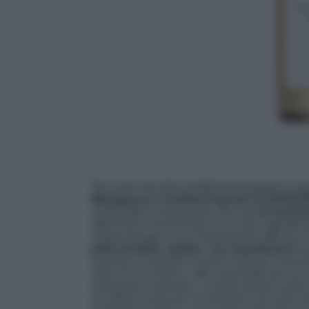
Tra i sieri viso alla centella più popolari e
Madagascar Centella Ampoule di SKIN10
conquistato il web grazie alla sua
formulazi
attenzione è focalizzata su un solo ingredien
conosciuta per la sua straordinaria efficacia
pelli sensibili, reattive, con imperfezioni o
acquosa si assorbe in pochi secondi, lascian
unto. Al suo interno, oltre all’estratto puro di
immediato e duraturo. La pelle appare subito 
Un’ottima scelta per chi desidera una skincar