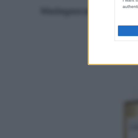
authenti
Madagascar Centella 