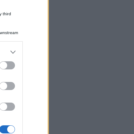
 third
Downstream
er and store
to grant or
ed purposes