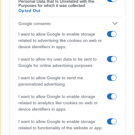
Personal Data that Is Unrelated with the
Diletta Leotta segue il trend
Purposes for which it was collected.
dell’estate con il bikini a
Opted Out
effetto lingerie FOTO
Google consents
I want to allow Google to enable storage
Case Di Lusso
related to advertising like cookies on web or
Organizzare i cosmetici in
device identifiers in apps.
bagno: idee intelligenti per un
ordine impeccabile e di stile
I want to allow my user data to be sent to
Google for online advertising purposes.
Accessori
I want to allow Google to send me
Wanda Nara mostra sui social
personalized advertising.
la sua Chanel bag che vale
una fortuna: quanto costa?
I want to allow Google to enable storage
related to analytics like cookies on web or
device identifiers in apps.
Viaggi
I want to allow Google to enable storage
Il borgo fantasma del
related to functionality of the website or app.
Cilento dove il tempo si è
fermato davvero…