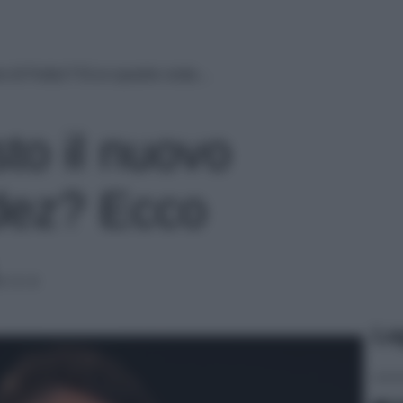
ano di Fedez? Ecco quanto costa…
sto il nuovo
dez? Ecco
a…
Le