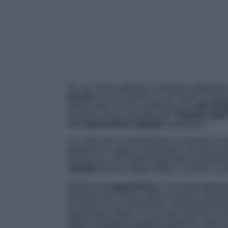
Un post condiviso da FE
Ok, ok. Siamo abituati a osservare attraverso
pascià
, tra chi li ammira e chi invece li inv
sorta di odio nei loro confronti. Una
vita all’
incrinata con lo scandalo del “
Pandoro gate
dell’
imprenditrice digitale
cremonese.
Un caso che ha letteralmente sconvolto il Pa
problemi di coppia; o perlomeno, da quel m
stata un po’ una sintesi degli ultimi avvenim
malattia
che ha colpito Fedez, e anche un al
Quindi una
separazione
, e uno stravolgime
scandali che hanno colpito (e stanno colpendo
sui social che in televisione, intervistato da
trasmissione
Belve
, ha cercato di fornire la p
Meglio sbirciare tra quelle pubbliche, come 