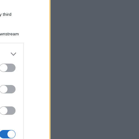
 third
Downstream
er and store
to grant or
ed purposes