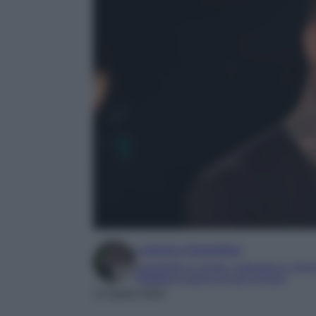
Lorenzo Fiorentino
Laureando in Lingue, Letteratura e Gior
Redattore esperto di auto di lusso
11 Aprile 2024