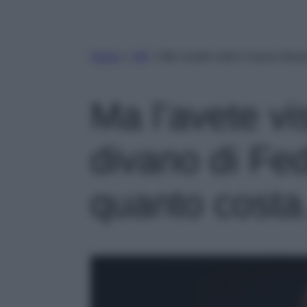
Home
»
VIP
»
Ma l’avete visto il nuovo div
Ma l’avete vi
divano di Fe
quanto cost