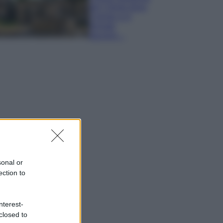
del Cilento dove
il tempo si è
fermato
davvero…
sonal or
ection to
nterest-
closed to