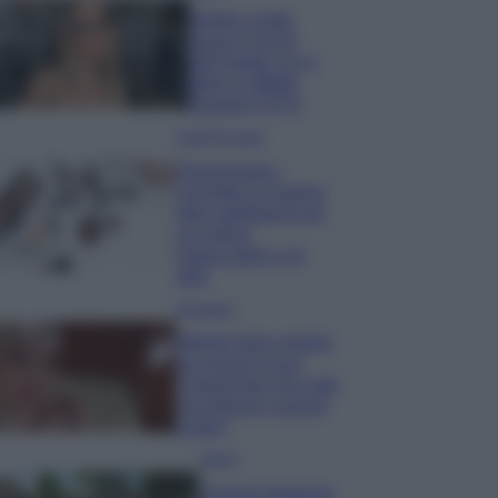
Diletta Leotta
segue il trend
dell’estate con il
bikini a effetto
lingerie FOTO
Case Di Lusso
Organizzare i
cosmetici in bagno:
idee intelligenti per
un ordine
impeccabile e di
stile
Accessori
Wanda Nara mostra
sui social la sua
Chanel bag che vale
una fortuna: quanto
costa?
Viaggi
Il borgo fantasma