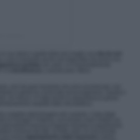
DEZ (@fedez)
 le sue storie e quelle della (ex) moglie una
vita da veri
idia, e poi è presente anche una larga fetta che prova una
apparenza perfetta
che, però, si è irreversibilmente
” e la
beneficienza
, a quanto pare, fittizia
ese, ed è da quel momento che sono incominciati i vari
omento la gente ha cominciato ad accorgersene. Questa è
enti, nel mezzo c’è stata anche la spaventosa (e grave)
lontanamento sospetto dalla vita pubblica.
nto completo dell’immagine del cantante. Colpa degli
) la Ferragni? Federico, ora tornato a farsi vedere sia
lla giornalista Francesca Fagnani durante la seguitissima
ropria versione dei fatti. Si tratta, però, di cose private.
il suo nuovo
appartamento super lussuoso
e pieno