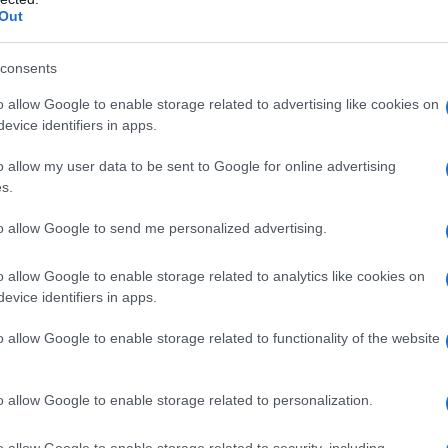
Out
i morbosa. E poi…
consents
ubblica
nei confronti di
Federico Lucia
, in arte Fedez, si
o allow Google to enable storage related to advertising like cookies on
certo una novità. Infatti, stiamo pur sempre parlando di un
evice identifiers in apps.
nazionale agli inizi dello scorso decennio, fama che è
co dei palazzetti italiani si è poi spostata anche nel
o allow my user data to be sent to Google for online advertising
i
come
X Factor
, dove per anni ha svolto il ruolo di
s.
come Amazon Prime Video con
Lol!
e la serie-reality
to allow Google to send me personalized advertising.
ando il rapper ha cominciato la sua relazione con la
e sono convolati a nozze, e poi i figli, i cani, le
o allow Google to enable storage related to analytics like cookies on
mma, per comprendere con efficacia quanto sia
dare un’occhiata alla casella “
follower
” sul suo profilo
evice identifiers in apps.
ioni
. Mica male…
o allow Google to enable storage related to functionality of the website
o allow Google to enable storage related to personalization.
o allow Google to enable storage related to security, including