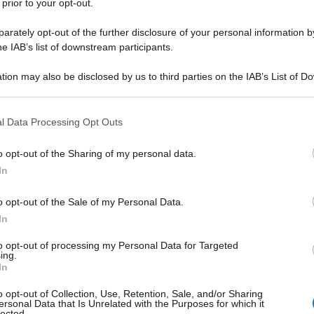
 prior to your opt-out.
rately opt-out of the further disclosure of your personal information by
he IAB’s list of downstream participants.
tion may also be disclosed by us to third parties on the IAB’s List of 
 that may further disclose it to other third parties.
 that this website/app uses one or more Google services and may gath
l Data Processing Opt Outs
including but not limited to your visit or usage behaviour. You may click 
 to Google and its third-party tags to use your data for below specifi
o opt-out of the Sharing of my personal data.
ogle consent section.
ù semplici per
Fedez
. Giorni e giorni passati sulle prime
In
parlare poi dei social. Il
rapper
è diventato, come spesso
ane a causa della
separazione
dalla moglie
Chiara
o opt-out of the Sale of my Personal Data.
 pausa dalla vita pubblica, probabilmente per concentrarsi
In
a farsi vedere sia in
televisione
, con la seguitissima
, e sui propri
profili
. Da Instagram a Tiktok, e ancora
nto milanese
, o per meglio dire la “
nuova casa del
to opt-out of processing my Personal Data for Targeted
ing.
uosissime)
chicche di design
. Per esempio, avete visto il
In
di cosa si tratta
e soprattutto
quanto costa
…
o opt-out of Collection, Use, Retention, Sale, and/or Sharing
ersonal Data that Is Unrelated with the Purposes for which it
ll’apparenza, e
lected.