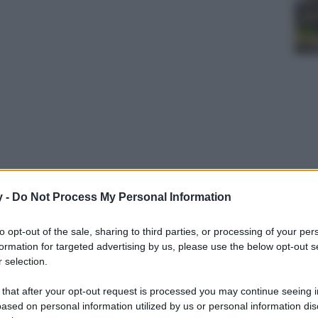
ui social dove mostra la “nuova casa del
y -
Do Not Process My Personal Information
sign come il suo divano. Ecco quanto costa…
to opt-out of the sale, sharing to third parties, or processing of your per
formation for targeted advertising by us, please use the below opt-out s
 selection.
 that after your opt-out request is processed you may continue seeing i
ased on personal information utilized by us or personal information dis