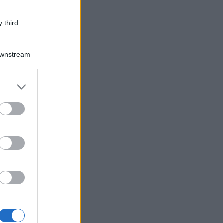
 third
Downstream
er and store
to grant or
ed purposes