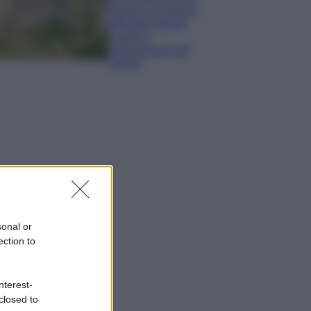
italiani che stanno
attirando tutti gli
esperti e
appassionati del
settore
sonal or
ection to
nterest-
closed to