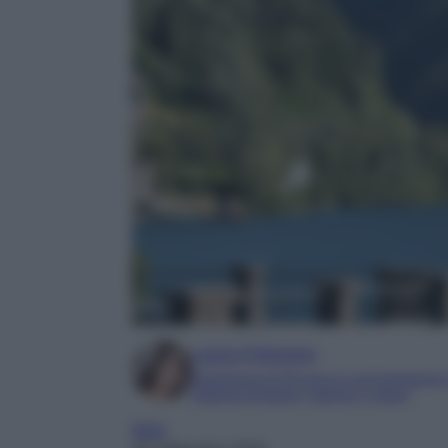
Laura Pistonesi
Esperienza di 20 anni in comunicazione
Esperta di beauty, fashion e viaggi
Italia