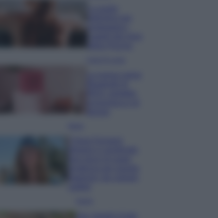
La guida
definitiva per
proteggere i
capelli dal cloro
della Piscina
Case Di Lusso
La nuova cassa
Bluetooth di
IKEA: portatile
economica e di
design
Moda
Chiara Ferragni
sfoggia il coordinato
due pezzi di super
tendenza per questa
stagione: da copiare
subito!
Viaggi
Qui i borghi d’arte