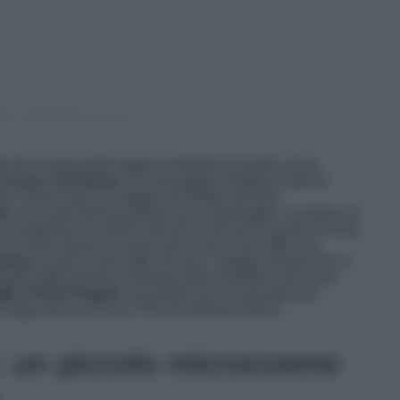
Roi (@villafogazzaroroi)
i
che in gran parte bagna il territorio svizzero, ha le
Como e di Varese
. Un paesaggio strepitoso fatto di
lla e fanno fare un viaggio nel tempo davvero
a,
una valle famosa proprio per il paesaggio, la natura, la
e considerata una delle valli più ricche da un punto di vista
aro e molto spesso sconosciuto ai più. Essa offre una
orama
sia per le alte vette che per i villaggi colorati che si
 quelli della Riserva Naturale della Valsolda. Qui sono
ldi a Paolo Pagani,
ma quello che ha lasciato una
te Fogazzaro con il suo “Piccolo Mondo Antico”.
: un piccolo microcosmo