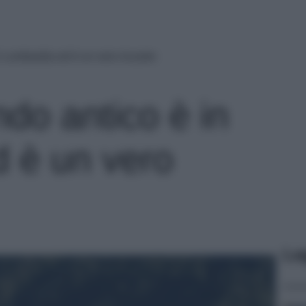
n Lombardia ed è un vero incanto
ndo antico è in
 è un vero
Le