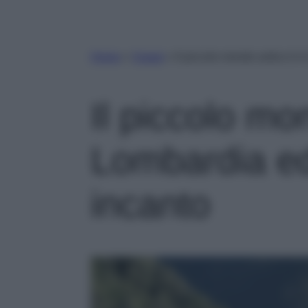
Home
»
Viaggi
»
Il piccolo mondo antico è i
Il piccolo mo
Lombardia ed
incanto