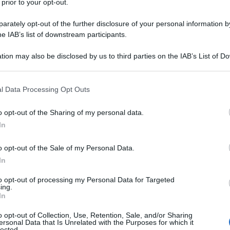
 prior to your opt-out.
rately opt-out of the further disclosure of your personal information by
he IAB’s list of downstream participants.
tion may also be disclosed by us to third parties on the IAB’s List of 
 that may further disclose it to other third parties.
 that this website/app uses one or more Google services and may gath
l Data Processing Opt Outs
including but not limited to your visit or usage behaviour. You may click 
 to Google and its third-party tags to use your data for below specifi
o opt-out of the Sharing of my personal data.
ogle consent section.
In
re
perché li guardiamo in foto, o sono raccontati in un
o opt-out of the Sale of my Personal Data.
che ci piace. Sono posti conosciuti o luoghi nascosti che
asse non riusciremmo mai a scoprirli. Grazie alla
In
o e riusciamo a conoscere dei luoghi che diventano
 richiamano in ogni stagione interesse di tantissime
to opt-out of processing my Personal Data for Targeted
ing.
In
 Laghi Lombardi
o opt-out of Collection, Use, Retention, Sale, and/or Sharing
ersonal Data that Is Unrelated with the Purposes for which it
lected.