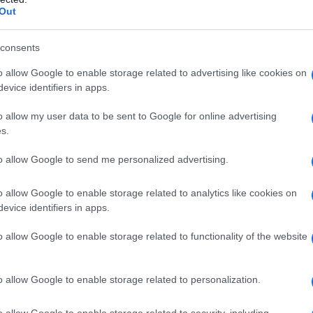
Out
per il cinema o la letteratura
e proprio questo sono
anni un’allure particolare. Quando si parla di laghi è la
consents
 la cornice naturale dei
laghi di Como, Maggiore
e
 una di quelle più amate dai set cinematografici non solo
o allow Google to enable storage related to advertising like cookies on
ra che parla di un ricco passato, che trasmette eleganza,
evice identifiers in apps.
andato con le ville storiche e i paesaggi mozzafiato,
i che sono rimasti impressi nella memoria. Tra tutti
re da questo punto di vista eppure è stato il set
o allow my user data to be sent to Google for online advertising
osi italiani della letteratura che poi è stato trasformato
s.
go di Lugano.
to allow Google to send me personalized advertising.
nella Valsolda, si trova il
o allow Google to enable storage related to analytics like cookies on
co
evice identifiers in apps.
o allow Google to enable storage related to functionality of the website
o allow Google to enable storage related to personalization.
o allow Google to enable storage related to security, including