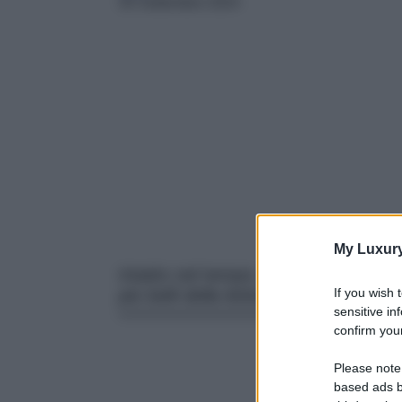
30 Settembre 2024
My Luxur
Intatto nel tempo, trasmette un’atmo
If you wish 
più belli della letteratura italiana
sensitive in
confirm your
Please note
based ads b