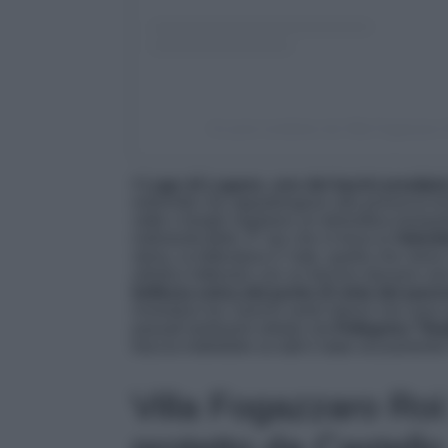
Un post condiviso da Villa Fogazzaro 
Il
Lago di Lugano, uno dei bacini prealipin
estremità che appartengono alla provincia di
vette e borghi regalano un’atmosfera tranqui
indimenticabile. E’ qui che si trova la
Valsold
storia, la letteratura e l’arte, quella che vien
artistico letterario con un fascino davvero r
bellezza unica dal punto di vista del pan
innestano tra i boschi verdi intensi che sono
passati tantissimi artistici da
Pellegrino Tiba
traccia indelebile su tutti è stato sicuramen
Villa Fogazzaro Roi