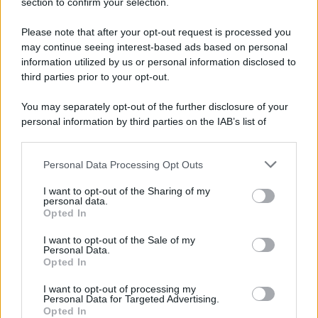
section to confirm your selection.
Please note that after your opt-out request is processed you
may continue seeing interest-based ads based on personal
information utilized by us or personal information disclosed to
third parties prior to your opt-out.
You may separately opt-out of the further disclosure of your
personal information by third parties on the IAB’s list of
downstream participants.
Personal Data Processing Opt Outs
This information may also be disclosed by us to third parties
on the IAB’s List of Downstream Participants that may further
I want to opt-out of the Sharing of my
disclose it to other third parties.
personal data.
Opted In
Please note that this website/app uses one or more Google
services and may gather and store information including but
I want to opt-out of the Sale of my
Personal Data.
not limited to your visit or usage behaviour. You may click to
Opted In
grant or deny consent to Google and its third-party tags to
use your data for below specified purposes in below Google
I want to opt-out of processing my
consent section.
Personal Data for Targeted Advertising.
Opted In