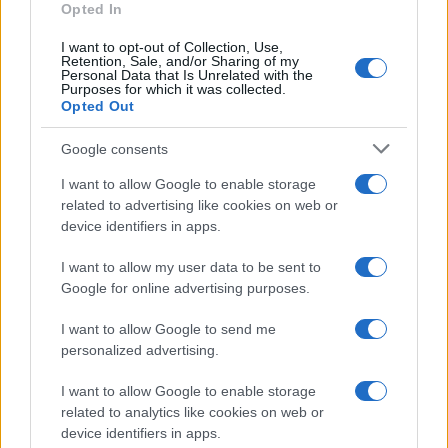
Opted In
I want to opt-out of Collection, Use,
Viaggi
Retention, Sale, and/or Sharing of my
Personal Data that Is Unrelated with the
Qui i borghi d’arte italiani che
Purposes for which it was collected.
stanno attirando tutti gli esperti
Opted Out
e appassionati del settore
Google consents
I want to allow Google to enable storage
Moda
related to advertising like cookies on web or
Diletta Leotta sfoggia il beach
device identifiers in apps.
Look di super tendenza per
questa stagione: scoprilo qui!
I want to allow my user data to be sent to
Google for online advertising purposes.
Viaggi
I want to allow Google to send me
Costa Azzurra, le spiagge più
personalized advertising.
belle da scoprire tra calette e
mare cristallino
I want to allow Google to enable storage
related to analytics like cookies on web or
device identifiers in apps.