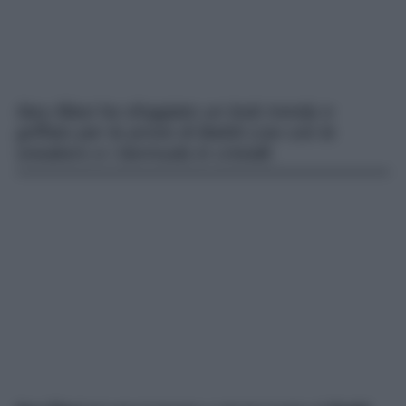
Ilary Blasi ha sfoggiato un look trendy e
griffato per le prove di Battiti Live con le
sneakers e i bermuda in cristalli.