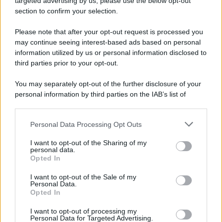
targeted advertising by us, please use the below opt-out
un paio di bermuda in jeans tempestato di cristalli
. I
section to confirm your selection.
bermuda dal taglio dritto e lunghi fino al ginocchio sono
firmati Berenice che sugli ecommerce di moda di lusso
vengono venduti
ad un prezzo di 245 euro
. Anche
Please note that after your opt-out request is processed you
questa volta Ilary si è confermata regina indiscussa di stile
may continue seeing interest-based ads based on personal
e tendenze!
information utilized by us or personal information disclosed to
third parties prior to your opt-out.
You may separately opt-out of the further disclosure of your
personal information by third parties on the IAB’s list of
downstream participants.
Personal Data Processing Opt Outs
This information may also be disclosed by us to third parties
on the IAB’s List of Downstream Participants that may further
I want to opt-out of the Sharing of my
disclose it to other third parties.
personal data.
Opted In
Please note that this website/app uses one or more Google
services and may gather and store information including but
I want to opt-out of the Sale of my
Personal Data.
not limited to your visit or usage behaviour. You may click to
Opted In
grant or deny consent to Google and its third-party tags to
use your data for below specified purposes in below Google
Leggi anche
I want to opt-out of processing my
consent section.
Personal Data for Targeted Advertising.