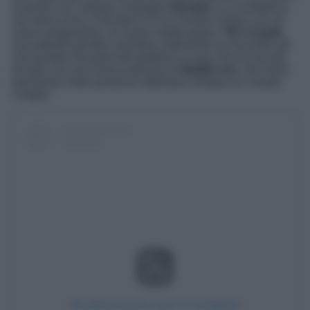
d’amore con l’attuale compagno
Bastian
. La conduttrice,
nei mesi scorsi, è tornata in tv su Canale Cinque con un
nuovo programma, un nuovo reality game,
The Couple
,
riscuotendo grande curiosità e ottenendo un riscontro più
che positivo da parte del pubblico a casa. Ed ora sta per
tornare con una nuova edizione di
Battiti Live
, che verrà
trasmesso nelle prossime settimane sempre su Canale
Cinque.
Visualizza questo post su Instagram