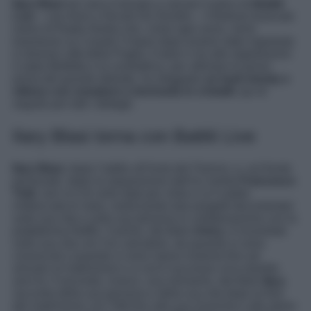
Ilary Blasi
ieri sera è tornata a calcare il palco di
Battiti
Live
– con Alvin e Nicolò De Devitiis – il festival musicale
estivo di Radio Norba che, come ogni anno, verrà
trasmesso su Canale Cinque dopo essere stato registrato
in diverse città della Puglia. A dare il via alle registrazioni
è stata Molfetta e la conduttrice, per ultimare le prove
prima del grande debutto, ha sfoggiato
un look trendy e
stiloso con sneakers e bermuda in cristalli
: qui di
seguito per tutti i dettagli.
Ilary Blasi torna con Battiti Live
Ilary Blasi
, dopo l’addio all’
Isola dei Famosi
, e, sul fronte
personale, dopo la separazione dall’ex marito
Francesco
Totti
, non si è di certo data per vinta e si è subito
rimboccata le mani, realizzando due progetti documentari
sulla sua vita e sulla sua persona in collaborazione con la
piattaforma Netflix. Il primo, dal titolo
Unica
, è incentrato
sulla sua vita con l’ex calciatore, da quando si sono
conosciuti a quando si sono messi insieme fino ad
arrivare al matrimonio e a cos’è successo circa due/tre
anni fa. Il secondo, invece, una miniserie, dal titolo
Ilary
,
racconta della sua persona e della sua vita dopo la fine
del matrimonio con Totti fino alla sua rinascita e alla storia