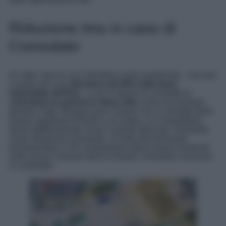
Riduzione Imu in caso di
Comodato
Un altro caso in cui il beneficio viene mantenuto – ma solo
in parte con una
riduzione del 50% della base
imponibile dell’Imu
– è se si stipula un contratto di
comodato tra parenti in linea retta
, come ad esempio
genitori e figli. Bisogna però chiarire che: il contratto deve
essere registrato di fronte a un notaio, e il comodatario
dovrà effettivamente vivere e quindi utilizzare l’immobile
come abitazione principale. Un’altra discriminante
fondamentale è che il proprietario deve essere residente
nello stesso Comune dove è situato l’immobile concesso
in comodato.