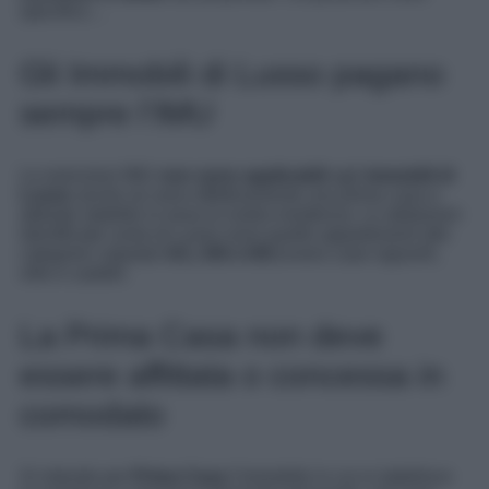
specifico…
Gli Immobili di Lusso pagano
sempre l’IMU
Le esenzioni IMU
non sono applicabili
agli
immobili di
Lusso
anche se sono effettivamente una prima casa e
abbiate stabilito in essa la vostra residenza. Le abitazioni
identificate come di Lusso sono quelle appartenenti alle
categorie catastali
A/1, A/8 e A/9
,ovvero case signorili,
ville e castelli.
La Prima Casa non deve
essere affittata o concessa in
comodato
Si intende per
Prima Casa
l’immobile in cui si stabilisce