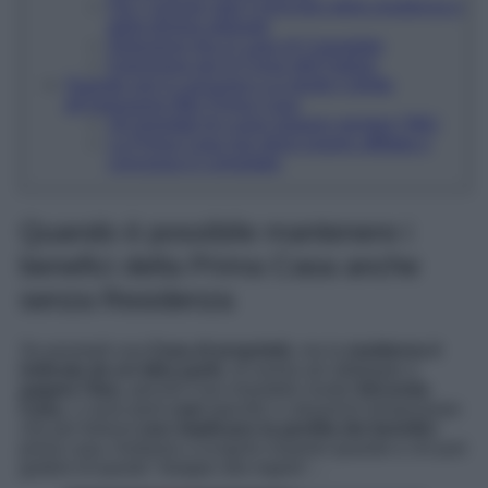
Per i coniugi vale il principio della residenza e
della dimora abituale
Riduzione Imu in caso di Comodato
Esenzione per le Forze dell’Ordine
Quando non è concesso o si perde il diritto
all’esenzione IMU Prima Casa
Gli Immobili di Lusso pagano sempre l’IMU
La Prima Casa non deve essere affittata o
concessa in comodato
Quando è possibile mantenere i
benefici della Prima Casa anche
senza Residenza
Se possiedi una
Casa di proprietà
, ma la
residenza è
indicata da un’altra parte
, di norma sei obbligato a
pagare l’Imu
, perché il tuo immobile risulta
Seconda
Casa
, ci sono però
casi
specifici o situazioni temporanee
che per fortuna
non implicano la perdita dei benefici
prima casa. Andiamo a scoprire insieme quando e chi può
godere di questo “strappo alla regola”…