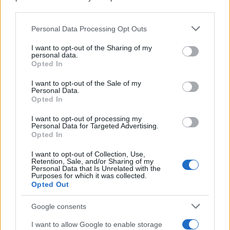
downstream participants.
Personal Data Processing Opt Outs
This information may also be disclosed by us to third parties
on the IAB’s List of Downstream Participants that may further
I want to opt-out of the Sharing of my
disclose it to other third parties.
personal data.
Opted In
Please note that this website/app uses one or more Google
services and may gather and store information including but
I want to opt-out of the Sale of my
Personal Data.
not limited to your visit or usage behaviour. You may click to
Opted In
grant or deny consent to Google and its third-party tags to
use your data for below specified purposes in below Google
Leggi anche
I want to opt-out of processing my
consent section.
Personal Data for Targeted Advertising.
Opted In
I want to opt-out of Collection, Use,
Moda
Retention, Sale, and/or Sharing of my
Personal Data that Is Unrelated with the
Diletta Leotta segue il trend
Purposes for which it was collected.
dell’estate con il bikini a
Opted Out
effetto lingerie FOTO
Google consents
I want to allow Google to enable storage
Case Di Lusso