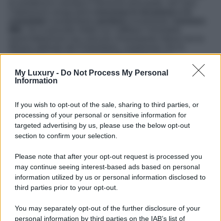
la residenza e dunque il domicilio principale, nel caso
l’abitazione venga però
concessa in locazione o in
comodato
il proprietario
perderà
ovviamente l’
esonero
IMU
. Se si procede infatti con l’affittare l’immobile,
quest’abitazione non sarà più chiaramente intesa con la
dimora abituale del Proprietario, condizione che lo
obbligherà a rinunciare ai benefici Prima Casa.
My Luxury -
Do Not Process My Personal
Information
If you wish to opt-out of the sale, sharing to third parties, or
processing of your personal or sensitive information for
targeted advertising by us, please use the below opt-out
section to confirm your selection.
Please note that after your opt-out request is processed you
may continue seeing interest-based ads based on personal
information utilized by us or personal information disclosed to
third parties prior to your opt-out.
You may separately opt-out of the further disclosure of your
personal information by third parties on the IAB’s list of