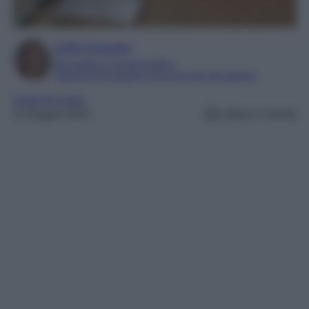
Sofia Gusman
Giornalista e Content Editor
Esperta di linguaggi e tecniche del giornalismo
Case Di Lusso
11 Giugno 2023
Lettura: 4 minuti