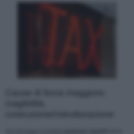
Cause di forza maggiore:
inagibilità,
costruzione/ristrutturazione
Secondo legge è possibile
mantenere i benefici
prima