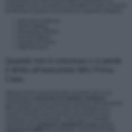
ovviamente non dovrà essere dato in locazione o in
comodato d’uso, ne essere un immobile di lusso. Possono
beneficiare di questa concessione le seguenti categorie:
Arma dei Carabinieri
Marina Militare
Aeronautica Militare
Esercito Italiano
Guardia di finanza
Vigili del fuoco
Quando non è concesso o si perde
il diritto all’esenzione IMU Prima
Casa
Abbiamo finora analizzato tutti i possibili casi in cui,
nonostante la
mancanza di regolare residenza
nell’immobile, si può comunque usufruire dell’esenzione
IMU prevista per la Prima Casa. Ma andiamo ora a
scoprire quando invece questa concessione non è
concessa o viene revocata. I casi sono 2: immobili
rientranti nelle
categorie catastali di Lusso
oppure,
concessi in affitto
dai proprietari. Scopriamolo nello