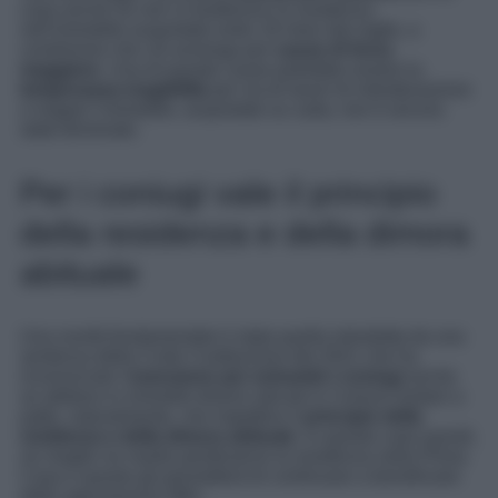
casa anche se non si trasferisce la residenza
nell’immobile acquistato entro 18 mesi dal rogito, a
condizione che ciò avvenga per
cause di forza
maggiore
. Una di queste cause potrebbe essere la
temporanea inagibilità
per via di lavori di ristrutturazione
o magari l’immobile, acquistato su carta, non è ancora
stato terminato.
Per i coniugi vale il principio
della residenza e della dimora
abituale
Una novità fondamentale è stata quella introdotta da una
sentenza della Corte Costituzione del 2021 che ha
riconosciuto l’
esenzione per entrambi i coniugi
anche
se abitano in immobili diversi ubicati in Comuni lontani a
patto, naturalmente, che rispettino il
principio della
residenza e della dimora abituale
. In questo caso quindi,
ne moglie ne marito perderanno la residenza nella Prima
Casa e questo gli permetterà di continuare a beneficiare
delle agevolazioni IMU.