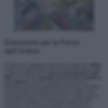
Esenzione per le Forze
dell’Ordine
Un altro caso soggetto ad esenzione è quello dei
militari.
Coloro che appartengono alle Forze Armate hanno infatti
il diritto di usufruire di un
esonero dal pagamento dell’
IMU
su uno dei loro
immobili
,
anche se non è quello in
cui risiedono
. Il perché di questa concessione è
abbastanza ovvio, gli appartenenti alle Forze dell’ordine
possono essere allontanati da casa per lunghi o brevi
periodi proprio per esigenze di lavoro e magari avere la
necessità di spostare la residenza nel comune dove
lavorano. L’immobile per cui godono degli esoneri