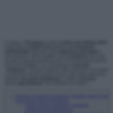
Ci siamo, il
16 giugno
scade la
prima rata dell’Imu 2023
.
I proprietari di
prima Casa
godono dell’
esenzione
sull’immobile
utilizzato come
abitazione principale
e
dove dunque, hanno stabilito la loro
residenza
. Ma cosa
accade se questa residenza non c’è? Analizziamo più da
vicino ben
4 casi
in cui, nonostante la
mancata
“residenza”
si possa usufruire delle esenzioni. Più avanti
vi sveleremo anche quando invece, fate molta attenzione,
potreste
non poter beneficiare
o vedervi
revocare
questa
agevolazione
. Ma andiamo con ordine…
Quando è possibile mantenere i benefici della Prima
Casa anche senza Residenza
Cause di forza maggiore: inagibilità,
costruzione/ristrutturazione