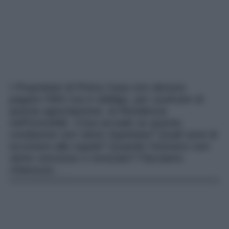
I Proprietari di Prima Casa non devono
pagare l’IMU ma è obbligo, per usufruire di
questa agevolazione, la Residenza
nell’Immobile. Cosa accade se questa
condizione non viene rispettata? Quali sono le
eccezioni alla regola? Quando l’esonero non
viene concesso o revocato? Facciamo
chiarezza…