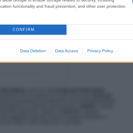
cation functionality and fraud prevention, and other user protection.
CONFIRM
Data Deletion
Data Access
Privacy Policy
cio (@proloco_greccio)
Alta Sabina
, ed è uno dei
borghi più belli d’Italia
,
cantevole che è rimasto nel cuore di uno dei
Santi più
sizione panoramica incantevole e ricco di testimonianze
eraviglioso. Lo diventa ancora di più a
Natale
e merita
i momento dell anno. Andare a
Greccio
in questo
che suggestiva davvero unica in questo momento. Il
 prima volta è stato realizzato il presepe.