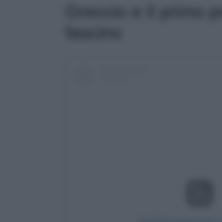
Greccio e il primo p
fascino
Visualizza questo post 