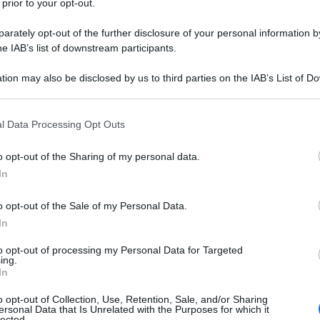
 prior to your opt-out.
rately opt-out of the further disclosure of your personal information by
he IAB’s list of downstream participants.
tion may also be disclosed by us to third parties on the IAB’s List of 
 that may further disclose it to other third parties.
 that this website/app uses one or more Google services and may gath
l Data Processing Opt Outs
including but not limited to your visit or usage behaviour. You may click 
 to Google and its third-party tags to use your data for below specifi
o opt-out of the Sharing of my personal data.
ogle consent section.
In
ggestivi di altri che hanno un
’atmosfera magica sono
o opt-out of the Sale of my Personal Data.
ca e speciale, sono quei borghi in cui le tradizioni che
o ancora vive e molto forti. Succede soprattutto con i
In
verno si vestono di un incanto particolare complici di tutto
ale, e il presepe
. Ci sono dei paesini che sono nascosti
to opt-out of processing my Personal Data for Targeted
ing.
rci perché sono rimasti lì in silenzio per tutto l anno
In
so nella loro storia. Uno di questi si trova in
Alta
o opt-out of Collection, Use, Retention, Sale, and/or Sharing
ersonal Data that Is Unrelated with the Purposes for which it
lected.