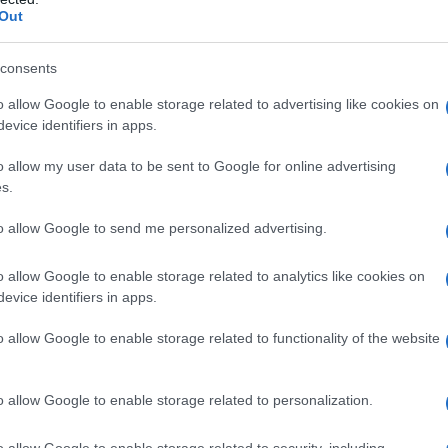
atale è un racconto di
Out
consents
o allow Google to enable storage related to advertising like cookies on
evice identifiers in apps.
o allow my user data to be sent to Google for online advertising
s.
to allow Google to send me personalized advertising.
o allow Google to enable storage related to analytics like cookies on
evice identifiers in apps.
o allow Google to enable storage related to functionality of the website
o allow Google to enable storage related to personalization.
su Instagram
o allow Google to enable storage related to security, including