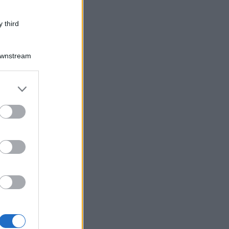
 third
Downstream
er and store
to grant or
ed purposes