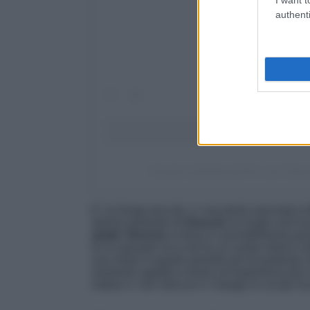
authenti
Un post condiviso da Pro Loco Grec
E’ un borgo piccolo, e’ una perla nascosta in
stiamo parlando di
Greccio
un luogo così in
amati.
Greccio
si trova in una bellissima po
di un passato ricco ed ha un centro storico m
una visita in questo periodo più di qualsias
momento significa vivere un’esperienza più 
motivo e’ che Greccio e’ il borgo in cui per la