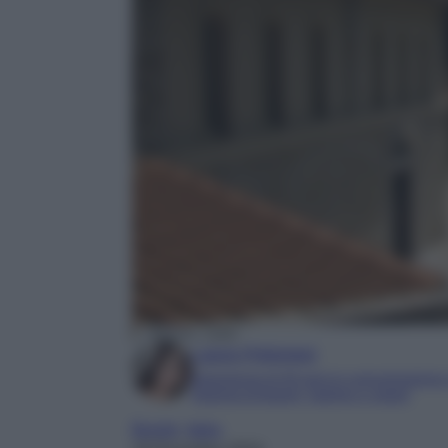
Greccio, Lazio.
Laura Pistonesi
Esperienza di 20 anni in comunicazione
Esperta di beauty, fashion e viaggi
Borghi
, 
Italia