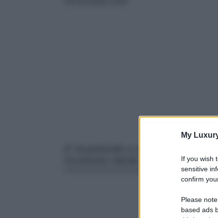
18 Dicembre 2024
My Luxur
E’ incantevole e racchiude una storia
If you wish 
incontrano dando Vita ad uno spetta
sensitive in
confirm your
Please note
based ads b