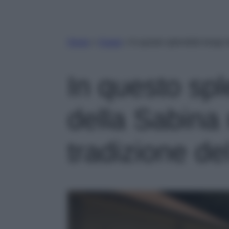
Home
»
Viaggi
»
In questo splendido borgo 
In questo sp
della Sabina
tradizione de