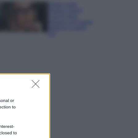
Diletta Leotta
sfoggia il beach
Look di super
tendenza per questa
stagione: scoprilo
qui!
sonal or
ection to
nterest-
closed to