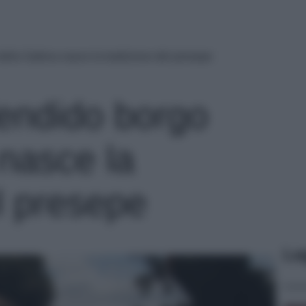
della Sabina nasce la tradizione del presepe
lendido borgo
 nasce la
l presepe
Le