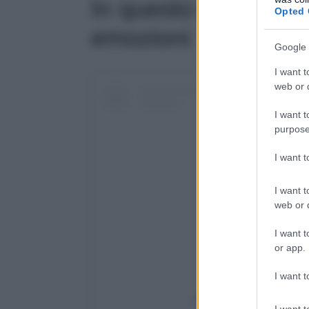
In questo borgo il N
Opted 
emozioni
Google 
I want t
web or d
I want t
purpose
I want 
I want t
web or d
I want t
or app.
I want t
Visualizza questo post 
I want t