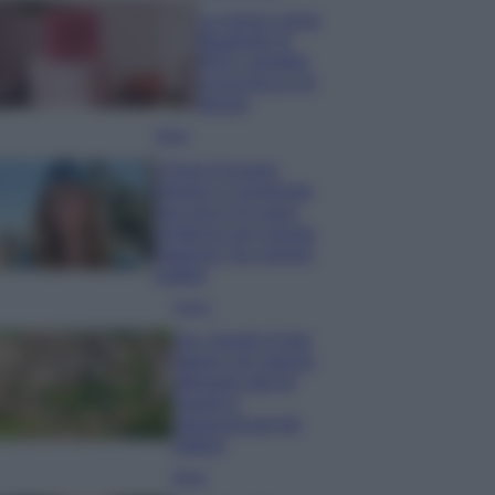
La nuova cassa
Bluetooth di
IKEA: portatile
economica e di
design
Moda
Chiara Ferragni
sfoggia il coordinato
due pezzi di super
tendenza per questa
stagione: da copiare
subito!
Viaggi
Qui i borghi d’arte
italiani che stanno
attirando tutti gli
esperti e
appassionati del
settore
Moda