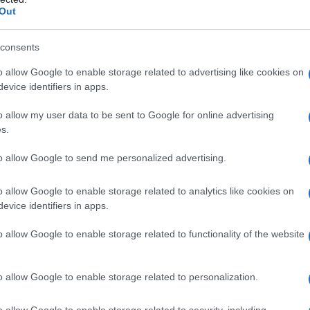
Out
gola del minuto
uale
consents
do Kaizen
o allow Google to enable storage related to advertising like cookies on
evice identifiers in apps.
”)
)
o allow my user data to be sent to Google for online advertising
s.
to allow Google to send me personalized advertising.
todo Kaizen : la regola
o allow Google to enable storage related to analytics like cookies on
evice identifiers in apps.
o allow Google to enable storage related to functionality of the website
 minuto”
. Questo approccio innovativo suggerisce che
cifica attività può portare a grandi risultati nel lungo
zazione della casa
, questo pratica offre una soluzione
l disordine e la scarsa disponibilità di tempo.
o allow Google to enable storage related to personalization.
giorno per svolgere una
singola attività domestica
. Può
o allow Google to enable storage related to security, including