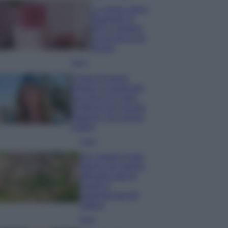
La nuova cassa
Bluetooth di
IKEA: portatile
economica e di
design
Moda
Chiara Ferragni
sfoggia il coordinato
due pezzi di super
tendenza per questa
stagione: da copiare
subito!
Viaggi
Qui i borghi d’arte
italiani che stanno
attirando tutti gli
esperti e
appassionati del
settore
Moda