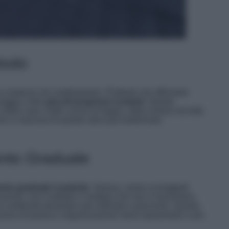
etodo
a costanza nel cambiamento. Piuttosto che affrontare
raggia a fare
piccoli progressi costanti
. Questo
 della casa. Dalla cucina al bagno, dalla camera da letto
rno a ciascuna di queste aree può trasformare
ento Graduale
to graduale è potente
. Spesso, siamo scoraggiati
izzazioni, ma il metodo ci insegna che non è necessario.
 un ambiente domestico più ordinato e piacevole. Questo
ocesso di pulizia e organizzazione meno spaventoso e più