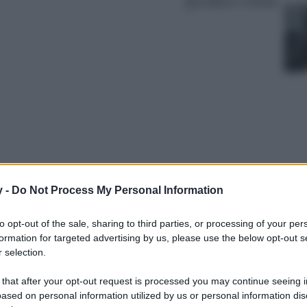
Lettura: 4 minuti
y -
Do Not Process My Personal Information
 dita e avere una casa magicamente ordinata,
to opt-out of the sale, sharing to third parties, or processing of your per
aizen’ esaudirà tutte le tue aspettative!
formation for targeted advertising by us, please use the below opt-out s
 selection.
 that after your opt-out request is processed you may continue seeing i
ased on personal information utilized by us or personal information dis