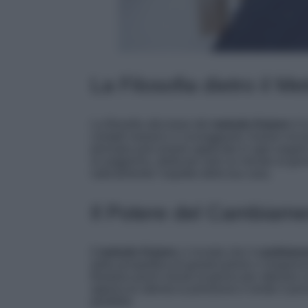
La Filosofia dietro il M
La filosofia alla base del
metodo Kaizen
è l
compiti massicci e scoraggianti, Kaizen inco
principio può essere applicato in ogni angolo
al soggiorno, dedicare solo un minuto al gio
radicalmente l’aspetto della tua casa.
Il Potere del Cambiam
Il
metodo Kaizen
ci ricorda che il
cambiamen
dalla prospettiva di grandi pulizie o riorgan
Bastano pochi minuti al giorno per ottenere
approccio allenta la pressione e rende il pr
gestibile.