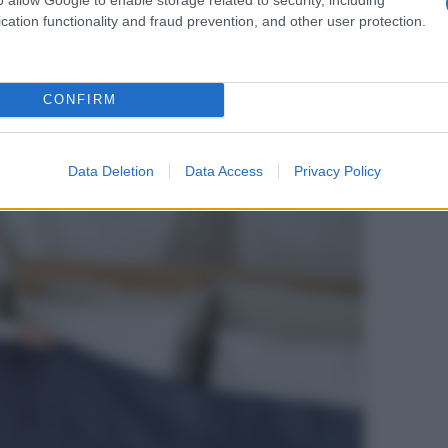
ne di una piccola area o la rimozione di oggetti superflui.
enefici enormi nel corso del tempo. La “regola del
cation functionality and fraud prevention, and other user protection.
ione di sopraffazione che spesso accompagna il pensiero
stimento
così
minimo di tempo
, la prospettiva di
visamente molto più realistica.
CONFIRM
Data Deletion
Data Access
Privacy Policy