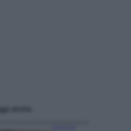
ggi anche
Case Di Lusso