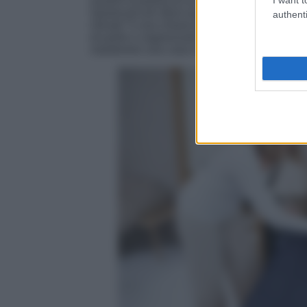
essere la pulizia di un ripiano, la sistemazio
Questi piccoli sforzi quotidiani accumulano b
authenti
minuto” è una chiave per rompere la sensaz
di pulire e organizzare la casa. Con un
inve
mantenere una casa in ordine diventa improv