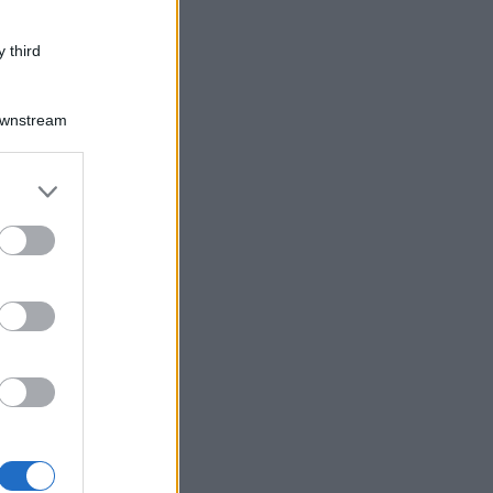
 third
Downstream
er and store
to grant or
ed purposes