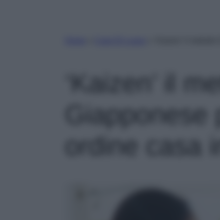
Home
»
Case Di Lusso
»
‘Kaizen’ il metodo
‘Kaizen’ il m
Giapponese p
ordine casa i