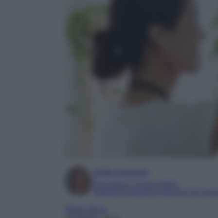
Sofia Gusman
Giornalista e Content Editor
Esperta di linguaggi e tecniche del gior
Home decor