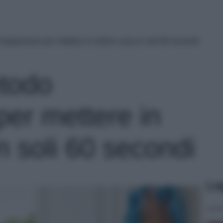
 Giapponese per mettere in ordine casa in soli 60 secondi
etodo
er mettere in
n soli 60 secondi
Le