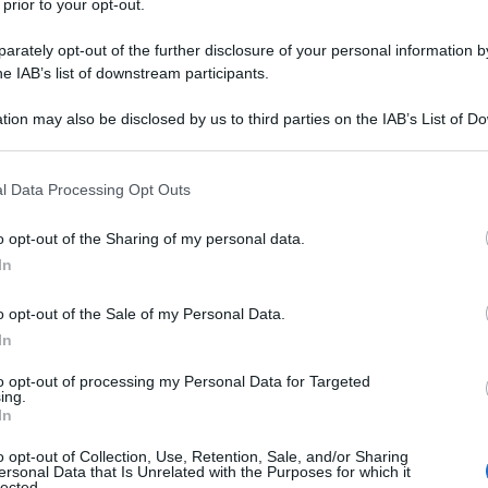
 prior to your opt-out.
rately opt-out of the further disclosure of your personal information by
he IAB’s list of downstream participants.
tion may also be disclosed by us to third parties on the IAB’s List of 
 that may further disclose it to other third parties.
 that this website/app uses one or more Google services and may gath
l Data Processing Opt Outs
including but not limited to your visit or usage behaviour. You may click 
 to Google and its third-party tags to use your data for below specifi
o opt-out of the Sharing of my personal data.
ogle consent section.
In
asa dedicando
solamente 60 secondi al giorno
. Questo è
o opt-out of the Sale of my Personal Data.
do il
metodo Kaizen
, noto anche come la “regola del
a
formula sviluppata dai giapponesi
basata sulla
In
re la casa pulita e ordinata!
to opt-out of processing my Personal Data for Targeted
ponese
, con
“kai”
che significa
“cambiamento”
e
“zen”
ing.
cetto va oltre la mera pulizia; è una filosofia di
In
ultura giapponese, un modo di vivere che mira a creare
si costanti
.
o opt-out of Collection, Use, Retention, Sale, and/or Sharing
ersonal Data that Is Unrelated with the Purposes for which it
lected.