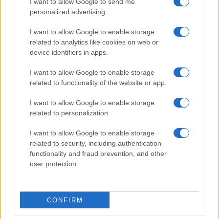
I want to allow Google to send me
Qui i borghi d’arte italiani che
personalized advertising.
stanno attirando tutti gli esperti
e appassionati del settore
I want to allow Google to enable storage
related to analytics like cookies on web or
device identifiers in apps.
Moda
I want to allow Google to enable storage
Diletta Leotta sfoggia il beach
related to functionality of the website or app.
Look di super tendenza per
questa stagione: scoprilo qui!
I want to allow Google to enable storage
related to personalization.
I want to allow Google to enable storage
related to security, including authentication
functionality and fraud prevention, and other
user protection.
© – My Luxury – Anicaflash S.r.l. – P.Iva 01816001000 – Testata
Giornalistica registrata presso il Tribunale ordinario di Roma, n° 112/2022
del 21/07/2022
Anicaflash S.r.l detiene i diritti di utilizzo di tutti i contenuti e le immagini
presenti nel sito
CONFIRM
Contatti