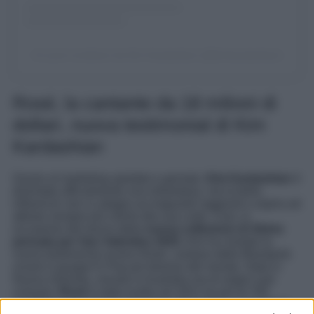
Un post condiviso da Kim Kardashian (@kimkardashian)
Rosé, la cantante da 18 milioni di
dollari, nuova testimonial di Kim
Kardashian
Grazie al marketing spietato e geniale,
Kim Kardashian
è
diventata ufficialmente una miliardaria, ma la bella
influencer non si adagia sui traguardi raggiunti e aspira ad
attirare sempre più clienti alla sua corte. Così, in
occasione del lancio della
nuova collezione di Skims
pensata per San Valentino 2025
, Kim ha rivelato la
nuova testimonial ovvero Rosé, cantane delle Blackpink
ovvero il gruppo K-Pop più famoso del mondo. Nata in
Nuova Zelanda, vissuta in Australia ma di origini sud-
coreane,
Rosé
è stata scelta nel 2021 tra più di 700
candidate per entrare a far parte del gruppo, e ad oggi è