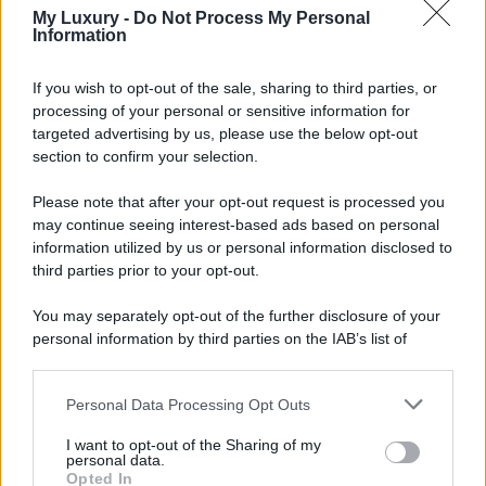
anche una delle testimonial più amate di Tiffany, mentre
My Luxury -
Do Not Process My Personal
nel 2020 è diventata ambasciatrice di Yves Saint Laurent.
Information
Grazie al successo con le Blackpink, poi a quello di
solista con il suo album “
R
” e poi alle sue partnership con
i brand internazionali di lusso come quelli sopra citati,
If you wish to opt-out of the sale, sharing to third parties, or
Rosé possiede un
patrimonio di 18 milioni di dollari
, un
processing of your personal or sensitive information for
patrimonio di tutto rispetto per una cantante di soli 28 anni.
targeted advertising by us, please use the below opt-out
Ovviamente la notizia è stata accolta benissimo dai fan
section to confirm your selection.
della cantante sudcoreana, recentemente al centro
dell’attenzione musicale per l’ultimo singolo in
collaborazione con il noto cantante Bruno Mars, che sono
Please note that after your opt-out request is processed you
corsi ad acquistare i nuovo articoli di Skims per il giorno
may continue seeing interest-based ads based on personal
più romantico dell’anno.
information utilized by us or personal information disclosed to
third parties prior to your opt-out.
You may separately opt-out of the further disclosure of your
personal information by third parties on the IAB’s list of
downstream participants.
Personal Data Processing Opt Outs
This information may also be disclosed by us to third parties
on the IAB’s List of Downstream Participants that may further
I want to opt-out of the Sharing of my
disclose it to other third parties.
personal data.
Opted In