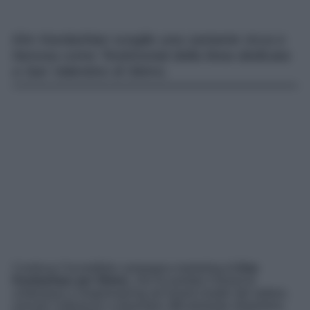
Kim Kardashian sceglie una cantante ricca e
famosa come Testimonial della linea dedicata
a San Valentino di Skims.
Continua l’incredibile campagna marketing di
Kim
Kardashian per Skims
, che ha portato il brand di
underwear e shapewaering ad essere leader del settore,
nonché l’influencer a diventare ufficialmente miliardaria.