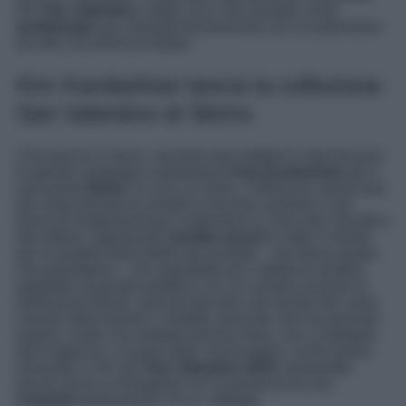
Per
San Valentino
, infatti, ecco che assolda come
testimonial
una cantante famosissima con un patrimonio
da oltre 18 milioni di dollari.
Kim Kardashian lancia la collezione
San Valentino di Skims
Che piaccia o meno, nessuno può mettere in discussione
le geniali campagne marketing di
Kim Kardashian
per il
suo brand
Skims
. In circa un anno, l’influencer americana
più chiacchierata di sempre è riuscita a portare il suo
brand di shapewearing e underwear in cima alla classifica
del settore, registrando
vendite record
in tutto il mondo
per la qualità indiscutibile dei prodotti – che fanno quello
che promettono – ma soprattutto per l’abilità di renderli
appetibili al grande pubblico con un numero enorme di
testimonial famosi, pescati dal web, dal mondo del canto
nonché attori famosi e modelle sensuali. Kim ha pensato
proprio a tutti e ha studiato diverse linee, che si adattano
alle esigenze e ai gusti delle consumatrici, come quella
sensuale e chic per
San Valentino 2025
, presentata
poche ore fa su Instagram con la presenza di una
cantante
famosissima. Ecco i dettagli.