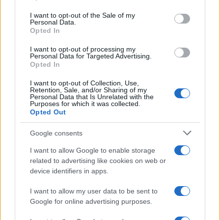
Please note that this website/app uses one or more Google
services and may gather and store information including but
I want to opt-out of the Sale of my
Personal Data.
not limited to your visit or usage behaviour. You may click to
Opted In
grant or deny consent to Google and its third-party tags to
use your data for below specified purposes in below Google
Leggi anche
I want to opt-out of processing my
consent section.
Personal Data for Targeted Advertising.
Opted In
I want to opt-out of Collection, Use,
Case Di Lusso
Retention, Sale, and/or Sharing of my
Personal Data that Is Unrelated with the
La nuova cassa Bluetooth
Purposes for which it was collected.
di IKEA: portatile
Opted Out
economica e di design
Google consents
Moda
I want to allow Google to enable storage
related to advertising like cookies on web or
Chiara Ferragni sfoggia il
device identifiers in apps.
coordinato due pezzi di super
tendenza per questa stagione: da
copiare subito!
I want to allow my user data to be sent to
Google for online advertising purposes.
Viaggi