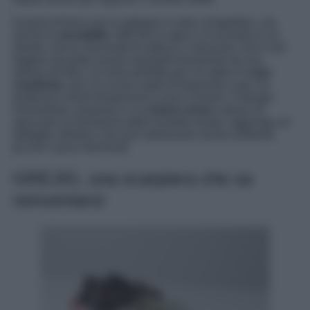
Il punto di forza non è soltanto il costo competitivo, ma
anche la
versatilità
. GREJIG si apre e si richiude in un
istante, senza necessità di attrezzi o istruzioni, ed è così
leggera da poter essere spostata facilmente da una
stanza all’altra. Si rivela perfetta per chi abita in
case
condivise
, per chi riceve ospiti di frequente o per chi
preferisce arredi temporanei e poco invasivi. Il design
minimalista, proposto in un
vivace rosso
capace di
spezzare la monotonia delle tonalità neutre, aggiunge un
dettaglio stilistico che può valorizzare anche ambienti
piccoli o poco illuminati.
GREJIG, una scarpiera che sa
reinventarsi