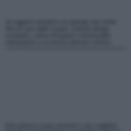
Un oggetto semplice ma geniale che mette
fine al caos delle scarpe, unendo design
compatto, colore d’impatto e funzionalità
salvaspazio a un prezzo davvero minimo.
Nelle abitazioni di oggi, soprattutto in città, lo
spazio
è
diventato una risorsa preziosa. Le metrature si riducono,