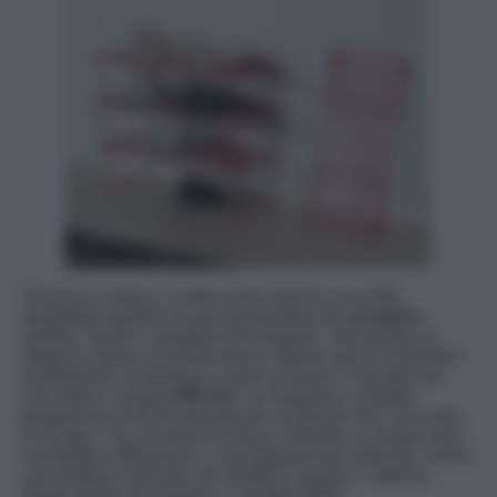
Tenere le scarpe in ordine può rivelarsi una sfida,
soprattutto quando le paia aumentano tra
sneakers
,
sandali, stivali e calzature più eleganti. Servirebbe un
sistema capace di ottimizzare lo spazio senza richiedere
installazioni complesse o costi eccessivi. È proprio qui
che entra in scena
GREJIG
, la scarpiera in metallo
pieghevole di IKEA pensata per contenere fino a tre paia
di scarpe. Con un prezzo di poco inferiore ai cinque euro,
è possibile affiancarne o sovrapporne più unità per creare
una struttura verticale che sfrutta lo spazio in altezza,
ideale anche per ingressi o corridoi stretti.