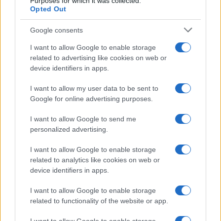
Purposes for which it was collected.
di IKEA: portatile
Opted Out
economica e di design
Google consents
Moda
I want to allow Google to enable storage
related to advertising like cookies on web or
Chiara Ferragni sfoggia il
device identifiers in apps.
coordinato due pezzi di super
tendenza per questa stagione: da
copiare subito!
I want to allow my user data to be sent to
Google for online advertising purposes.
Viaggi
I want to allow Google to send me
Qui i borghi d’arte italiani che
personalized advertising.
stanno attirando tutti gli esperti
e appassionati del settore
I want to allow Google to enable storage
related to analytics like cookies on web or
device identifiers in apps.
Moda
I want to allow Google to enable storage
Diletta Leotta sfoggia il beach
related to functionality of the website or app.
Look di super tendenza per
questa stagione: scoprilo qui!