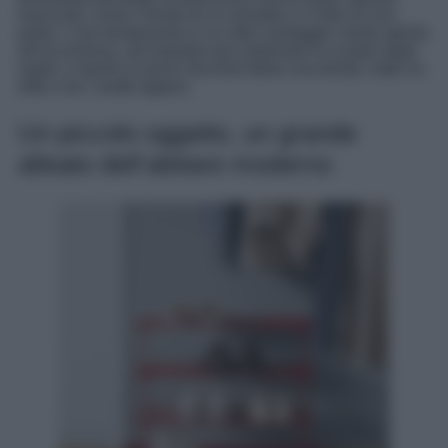
trascurati, come il fondo di un armadio o il retro di una
porta. L’uso temporaneo è un altro vantaggio: basta aprirla
all’occorrenza, ad esempio per sistemare le scarpe degli
ospiti, e riporla in pochi secondi dietro una tenda, sotto un
letto o tra i vestiti appesi.
Un piccolo oggetto, un grande
alleato dell’abitare moderno