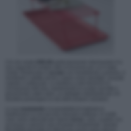
Ciò che rende
GREJIG
particolarmente interessante è la
sua capacità di andare oltre la funzione per cui è stata
creata. Realizzata in
acciaio
con rivestimento a polvere, è
resistente e adatta anche a spazi come ripostigli, verande
coperte o sottoscala. La struttura a rete favorisce la
circolazione dell’aria, mantenendo le scarpe asciutte e
prevenendo cattivi odori, un dettaglio importante per chi
desidera prolungare la vita delle proprie calzature.
La sua
modularità
e la possibilità di impilarla la
trasformano in una piccola mensola multiuso. In molte
case viene utilizzata per riporre
borse
, zaini, scatole con
accessori o persino vasi di piante ornamentali. Questa
flessibilità permette di ottimizzare anche spazi spesso