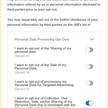
ambiente.
information utilized by us or personal information disclosed to
third parties prior to your opt-out.
You may separately opt-out of the further disclosure of your
personal information by third parties on the IAB’s list of
downstream participants.
Personal Data Processing Opt Outs
This information may also be disclosed by us to third parties
on the IAB’s List of Downstream Participants that may further
I want to opt-out of the Sharing of my
disclose it to other third parties.
personal data.
Opted In
Please note that this website/app uses one or more Google
services and may gather and store information including but
I want to opt-out of the Sale of my
Personal Data.
not limited to your visit or usage behaviour. You may click to
Opted In
grant or deny consent to Google and its third-party tags to
use your data for below specified purposes in below Google
Leggi anche
I want to opt-out of processing my
consent section.
Personal Data for Targeted Advertising.
Opted In
I want to opt-out of Collection, Use,
Case Di Lusso
Retention, Sale, and/or Sharing of my
Personal Data that Is Unrelated with the
La nuova cassa Bluetooth