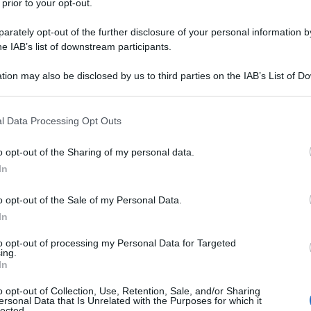
 prior to your opt-out.
rately opt-out of the further disclosure of your personal information by
he IAB’s list of downstream participants.
tion may also be disclosed by us to third parties on the IAB’s List of 
 that may further disclose it to other third parties.
 that this website/app uses one or more Google services and may gath
l Data Processing Opt Outs
including but not limited to your visit or usage behaviour. You may click 
 to Google and its third-party tags to use your data for below specifi
 righe e vantano una silhouette XXL
! Follemente amate
o opt-out of the Sharing of my personal data.
ogle consent section.
ag a righe sono l’accessorio must have della bella
In
andi Maison d’alta moda e in successivamente fedelmente
del momento. Sono comode, pratiche da indossare,
perfette per portare una ventata d’aria fresca alle calde
o opt-out of the Sale of my Personal Data.
sulla quale contare
per dei look simpatici e divertenti
In
to opt-out of processing my Personal Data for Targeted
ing.
to: il Video
In
e questa Estate
ffia, Miu Miu; a prova di fashion addicted
o opt-out of Collection, Use, Retention, Sale, and/or Sharing
a e all’ultima moda
ersonal Data that Is Unrelated with the Purposes for which it
ssuto a righe, Pinko; per coloro che mettono la
lected.