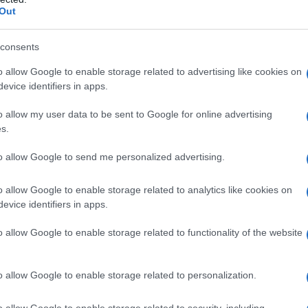
Out
; comodità come parola d’ordine
ure in pelle, Brunello Cucinelli; oggetto del desiderio di
consents
 media, Gucci; dall’estetica incredibilmente raffinata
o allow Google to enable storage related to advertising like cookies on
evice identifiers in apps.
 più cool del momento: il
o allow my user data to be sent to Google for online advertising
s.
to allow Google to send me personalized advertising.
o allow Google to enable storage related to analytics like cookies on
evice identifiers in apps.
o allow Google to enable storage related to functionality of the website
o allow Google to enable storage related to personalization.
o allow Google to enable storage related to security, including