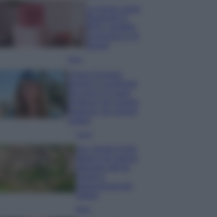
La nuova cassa
Bluetooth di
IKEA: portatile
economica e di
design
Moda
Chiara Ferragni
sfoggia il coordinato
due pezzi di super
tendenza per questa
stagione: da copiare
subito!
Viaggi
Qui i borghi d’arte
italiani che stanno
attirando tutti gli
esperti e
appassionati del
settore
Moda