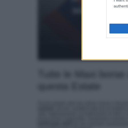
authenti
Tutte le Maxi borse
questa Estate
Grazie proprio alla loro allure vivace e frizza
varianti
, alcune caratterizzate da un’estetic
altre rappresentano un’esplosione di stile e c
primo posto l’originalità. Scopriamo insieme
dell’Estate 2025
da non lasciarsi assolutamen