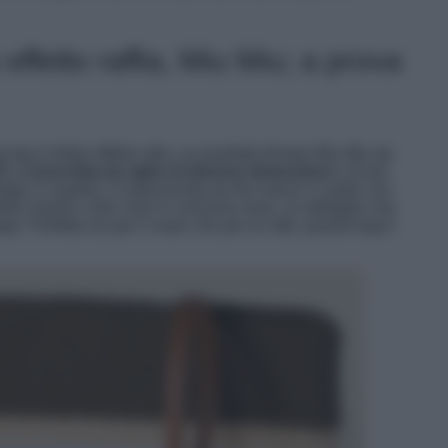
effetto raffia, Miu Miu; a prova
ag in filato effetto rafia, un prodotto firmato Miu Miu da
L e arricchita da righe di diverse dimensioni
e di più
 beige e il giallo), è impreziosita da fini manici in pelle con
ella maison color nero in versione maxi, un dettaglio che
gn. Perfetta sia per il mare che per la città, questa bag è