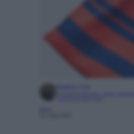
Beatrice Tursi
Laureata in traduzione, lingue e letterat
Esperta di moda e lusso
Borse
21 Luglio 2025