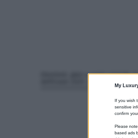
Divertenti, glam e super comode, l
dell’Estate 2025. Ecco tutti i mode
My Luxur
If you wish 
sensitive in
confirm your
Please note
based ads b