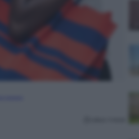
ure straniere
Lettura: 4 minuti