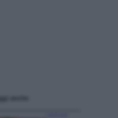
ggi anche
Case Di Lusso