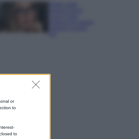
Diletta Leotta
sfoggia il beach
Look di super
tendenza per questa
stagione: scoprilo
qui!
sonal or
ection to
nterest-
closed to