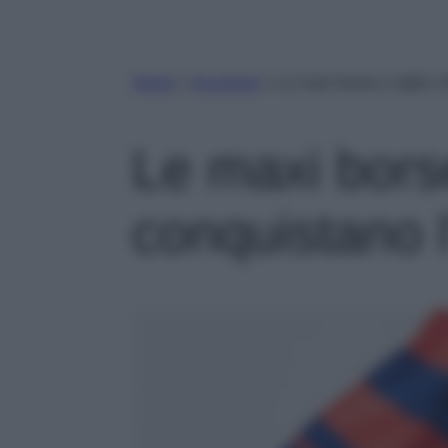
Home
»
Accessori
»
Le maxi borse a righe c
Le maxi bors
conquistano l