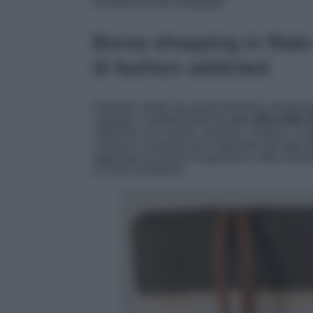
momento di fare shopping!
Borsa shopping in filato 
di fashion addicted
Partiamo subito da questa favolosa shopping b
capogiro. Caratterizzata da
una silhouette X
colori (tra cui il verde, l’azzurro, il bianco, il
cuciture a contrasto ed è adornata dal logo d
aggiunge un pizzico di glamour e stile al desi
un inno al fashion!