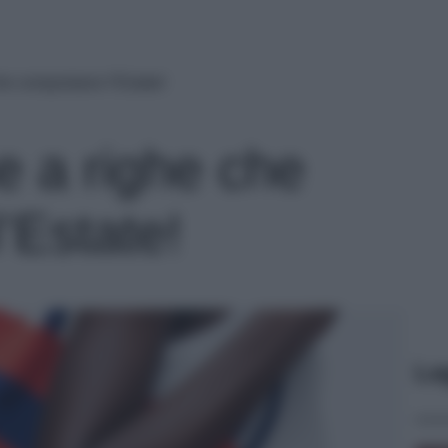
he conquistano l’Estate!
e a righe che
’Estate!
Le