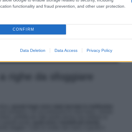
cation functionality and fraud prevention, and other user protection.
CONFIRM
Data Deletion
Data Access
Privacy Policy
 a righe da sfoggiare
ntina,
queste bags sono state lanciate in moltissime
a più semplice, con accostamenti di colori basic, mentre
olore, perfette per tutte quelle donne che mettono al
 a questo punto,
quali sono i modelli più trendy
te sfuggire. Carte di credito alla mano, è giunto il