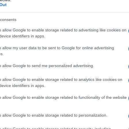
 troverà in questa nuova proposta un mix interessante di
Out
corativi dal gusto etnico e rétro. Il tutto rivisitato secondo
o
, che punta su semplicità, comfort e naturalezza.
consents
ile e la capacità di raccontare ogni stagione con
est’anno un universo accogliente e raffinato, capace di
o allow Google to enable storage related to advertising like cookies on
 eccessivo.
evice identifiers in apps.
o allow my user data to be sent to Google for online advertising
e Maisons du Monde
s.
rme naturali e organiche
to allow Google to send me personalized advertising.
o allow Google to enable storage related to analytics like cookies on
025/26 c’è un ritorno deciso al
legno
, non solo come
evice identifiers in apps.
tica capace di trasmettere un senso di autenticità e
denze ai tavolini da caffè, dalle sedute alle librerie – si
orbide e tondeggianti
, che si distaccano dai tagli netti e
o allow Google to enable storage related to functionality of the website
o allow Google to enable storage related to personalization.
o allow Google to enable storage related to security, including