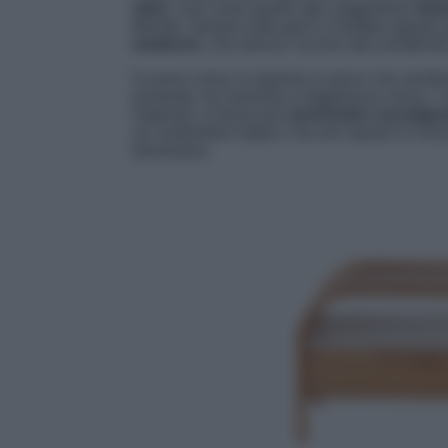
retrò
, così come quello alle suggestioni
etni
Monde. Questa volta però il risultato appare 
moderno
, che strizza l’occhio alla semplici
Il nuovo corso si esprime in pezzi che sembra
presente, tra memoria e leggerezza visiva. I 
materiali, si fanno più
sensoriali e avvolgen
un contenitore statico, ma uno spazio in evo
benessere.