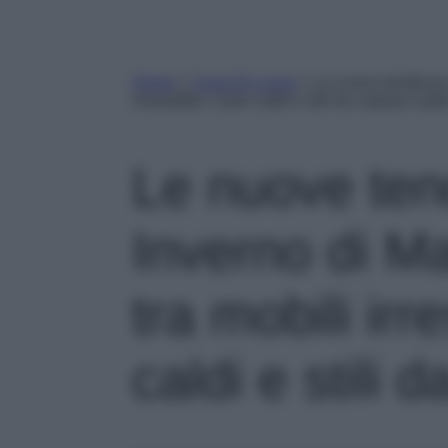
Home
»
Case Di Lusso
»
Le nuove tendenze
irresistibili, colori caldi e stili da copiare subi
Le nuove te
Inverno di M
tra mobili irres
caldi e stili 