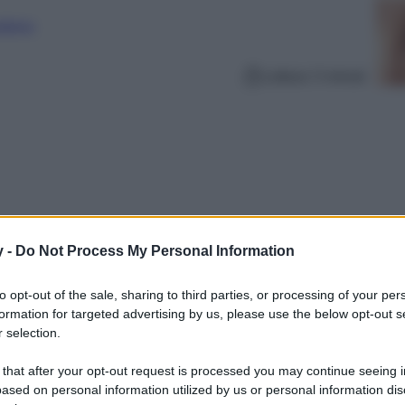
nalismo
Lettura: 5 minuti
y -
Do Not Process My Personal Information
to opt-out of the sale, sharing to third parties, or processing of your per
formation for targeted advertising by us, please use the below opt-out s
 selection.
isons du Monde guarda già avanti e svela in
e scalderanno la prossima stagione.
 that after your opt-out request is processed you may continue seeing i
ased on personal information utilized by us or personal information dis