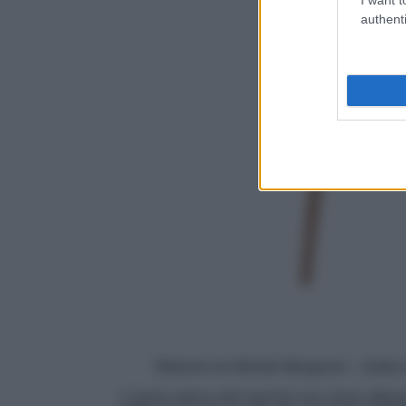
authenti
Maisons du Monde Mangrove – Sedia in
L’anima storica del marchio non viene abbando