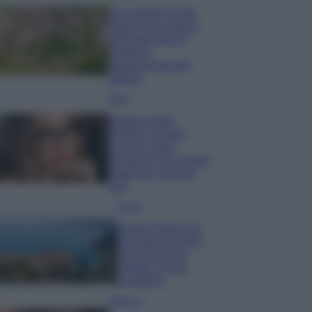
Qui i borghi d’arte
italiani che stanno
attirando tutti gli
esperti e
appassionati del
settore
Moda
Diletta Leotta
sfoggia il beach
Look di super
tendenza per questa
stagione: scoprilo
qui!
Viaggi
Costa Azzurra, le
spiagge più belle
da scoprire tra
calette e mare
cristallino
Bellezza