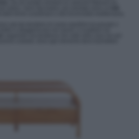
che
, che da sempre animano le collezioni Maisons du
più sobrio, meno decorativo, più orientato verso un
folk
tà delle forme scandinave e alla funzionalità mediterranea.
no nati dal desiderio di creare equilibrio tra passato e
mobili si alleggeriscono nei volumi, si scaldano nei
ti
, seguendo una tendenza che vede nella casa non più
luzione costante, dove ogni elemento deve trasmettere