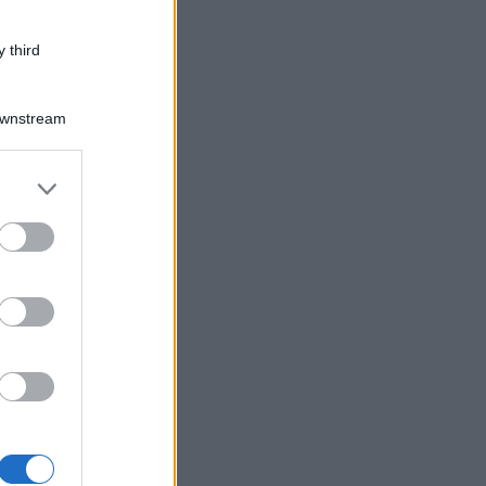
 third
Downstream
er and store
to grant or
ed purposes