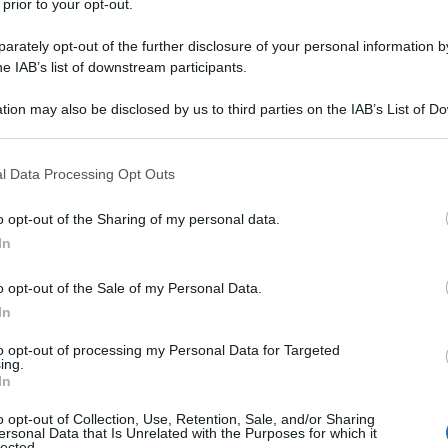
 prior to your opt-out.
rately opt-out of the further disclosure of your personal information by
he IAB’s list of downstream participants.
tion may also be disclosed by us to third parties on the IAB’s List of 
 that may further disclose it to other third parties.
 that this website/app uses one or more Google services and may gath
l Data Processing Opt Outs
including but not limited to your visit or usage behaviour. You may click 
 to Google and its third-party tags to use your data for below specifi
o opt-out of the Sharing of my personal data.
ogle consent section.
In
o opt-out of the Sale of my Personal Data.
In
to opt-out of processing my Personal Data for Targeted
state, ma nel mondo dell’arredo – si sa – le stagioni
ing.
perversa il caldo,
Maisons du Monde alza già il sipario
In
elando in anteprima una collezione pensata per rinnovare
o opt-out of Collection, Use, Retention, Sale, and/or Sharing
ersonal Data that Is Unrelated with the Purposes for which it
lve seguendo il ritmo delle stagioni o chi sta
lected.