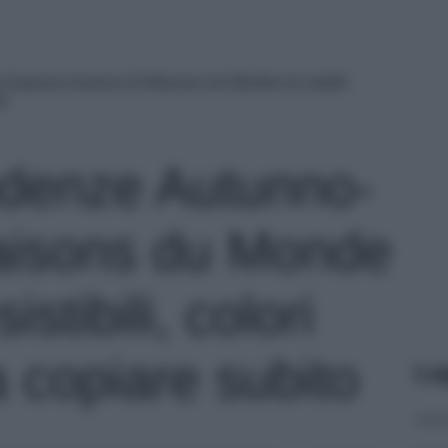
 Autunno-Inverno di Maisons du Monde tra mobili
to
ndenze Autunno-
aisons du Monde
istibili, colori
da copiare subito
Le