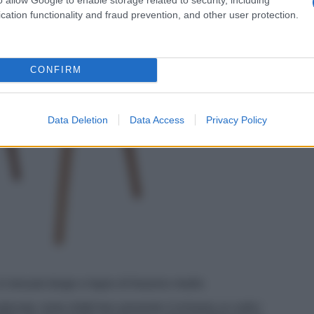
cation functionality and fraud prevention, and other user protection.
CONFIRM
Data Deletion
Data Access
Privacy Policy
 tessuto beige e legno di frassino medio
nata: resta infatti ben presente il richiamo ai codici