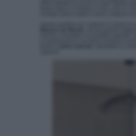
offrire stabilità ma anche un forte impatto est
finitura opaca e venature a vista, crea un con
al tempo stesso solido e arioso, moderno ma 
Questo equilibrio tra i materiali è il frutto di 
Maisons du Monde
, che da qualche stagion
marchio. Il risultato è un prodotto originale,
e a posizionarsi in una fascia di prezzo acce
tavolo in
pietra naturale
, soprattutto se conf
superiori.