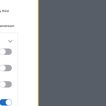
 third
Downstream
er and store
to grant or
ed purposes