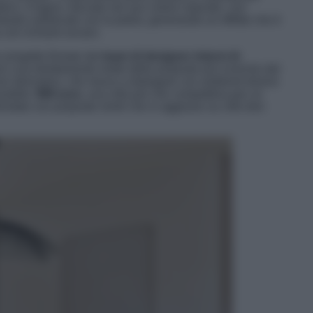
etico. Il legno, lasciato nel suo colore naturale, con
trasto sofisticato con la pietra, generando un effetto che è
con richiami arcaici.
un progetto firmato dal
team di designer interni di
e cura direttamente molte delle proposte più iconiche del
 non derivativo, che riesce a dialogare con ambienti diversi
ssibile:
999 euro
, una cifra più che competitiva per un
rontato con proposte simili che si aggirano su cifre ben