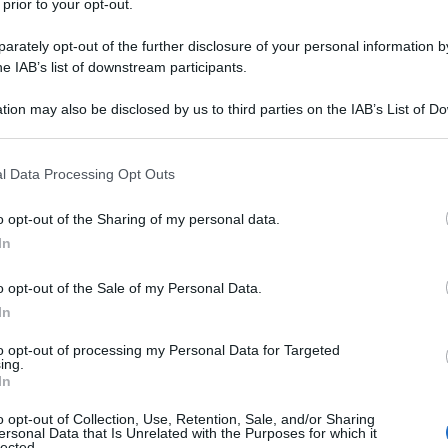
 prior to your opt-out.
rately opt-out of the further disclosure of your personal information by
he IAB’s list of downstream participants.
tion may also be disclosed by us to third parties on the IAB’s List of 
 that may further disclose it to other third parties.
 that this website/app uses one or more Google services and may gath
l Data Processing Opt Outs
including but not limited to your visit or usage behaviour. You may click 
 to Google and its third-party tags to use your data for below specifi
o opt-out of the Sharing of my personal data.
ogle consent section.
In
o opt-out of the Sale of my Personal Data.
In
to opt-out of processing my Personal Data for Targeted
ing.
on passa mai di moda. Un equilibrio sottile tra forme
In
ione accurata dei materiali, capace di definire l’identità
uesta filosofia che si basa il successo di
Maisons du
o opt-out of Collection, Use, Retention, Sale, and/or Sharing
ersonal Data that Is Unrelated with the Purposes for which it
 attenzione ma cerca anche quella dose di ispirazione
lected.