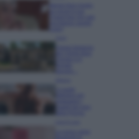
Wanda Nara mostra
sui social la sua
Chanel bag che vale
una fortuna: quanto
costa?
Viaggi
Il borgo fantasma
del Cilento dove
il tempo si è
fermato
davvero…
Bellezza
La guida
definitiva per
proteggere i
capelli dal cloro
della Piscina
Case Di Lusso
La nuova cassa
Bluetooth di