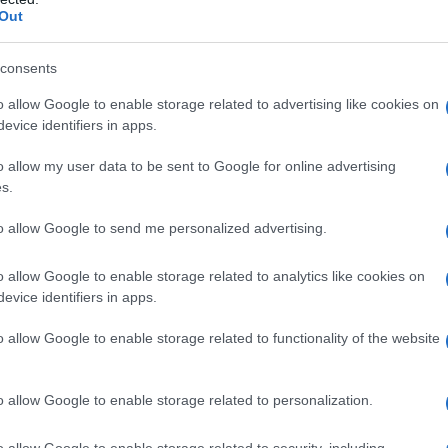
ersonale. Il catalogo 2025 ne è la conferma: ogni oggetto
Out
e e una bellezza quotidiana che non ha bisogno di
consents
sembra già destinato a diventare un’icona. Parliamo di
à, design e funzionalità
in un’unica forma perfettamente
o allow Google to enable storage related to advertising like cookies on
definisce lo stile del soggiorno e interpreta in modo
evice identifiers in apps.
la combinazione tra
marmo naturale
e
legno massello
.
o allow my user data to be sent to Google for online advertising
s.
to allow Google to send me personalized advertising.
o allow Google to enable storage related to analytics like cookies on
evice identifiers in apps.
o allow Google to enable storage related to functionality of the website
o allow Google to enable storage related to personalization.
o allow Google to enable storage related to security, including