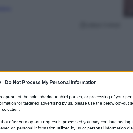
nalismo
Lettura: 5 minuti
y -
Do Not Process My Personal Information
to opt-out of the sale, sharing to third parties, or processing of your per
formation for targeted advertising by us, please use the below opt-out s
 selection.
namento tra materiali naturali e forme
isons du Monde è pronto a diventare il centro
 that after your opt-out request is processed you may continue seeing i
ased on personal information utilized by us or personal information dis