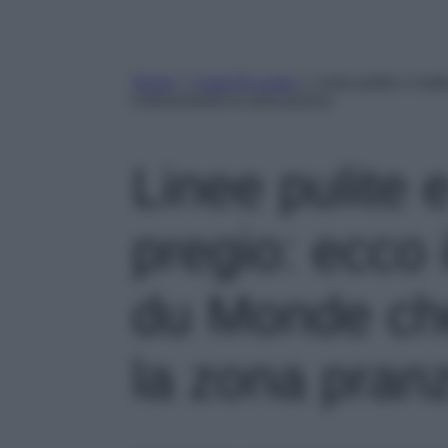
Home
»
Case Di Lusso
»
Linee pulite e mate
rivoluzionerà la zona pranzo
Linee pulite e
pregio: ecco 
du Monde che
la zona pran