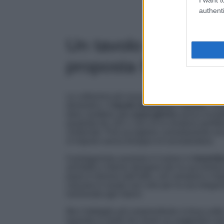
authenti
Un tavolo che arred
proposta firmata M
Le collezioni più riuscite sono quelle capaci 
domestico. Il
tavolo da pranzo Travine
, nov
dare carattere alla
zona giorno
senza invade
quadrata da 120 x 120 cm lo rendono perfett
contenute. Può accogliere comodamente sei 
si impone senza bisogno di sovrastrutture.
Il protagonista assoluto è il piano in
traverti
architetti e interior designer per la sua textu
piano è diverso dall’altro, con venature e im
calcareo è amato non solo per la sua eleganz
luminosità agli interni.
Ma il dettaglio più sorprendente si trova sott
lavorata in modo da creare un suggestivo arco