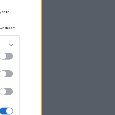
 third
Downstream
er and store
to grant or
ed purposes