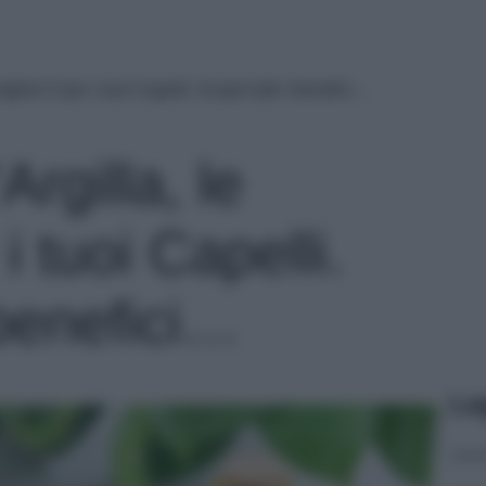
gliori 5 per i tuoi Capelli. Scopri tutti i benefici…
rgilla, le
 i tuoi Capelli.
 benefici…
Le