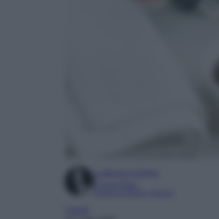
Ludovica Cimino
Content Editor
Esperta di Moda e Beauty
Capelli