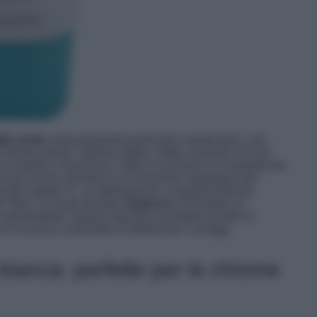
illa verde
vanta proprietà purificanti e tonificanti e, per
 chiome grasse. Questa argilla, infatti, essendo ricca di
 aiutare a rimuovere il sebo in eccesso e le impurità dal
rde può anche stimolare la circolazione sanguigna del
a del capello. E, se abbinassimo a queste preziose
A
? Beh, ci ha già pensato
Sephora
a formulare un
co sorprendente: questa maschera-shampoo purifica il
o in eccesso e permette di distanziare i lavaggi.
 bianca: perfette per le chiome