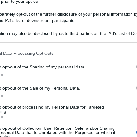
 prior to your opt-out.
rately opt-out of the further disclosure of your personal information by
he IAB’s list of downstream participants.
tion may also be disclosed by us to third parties on the IAB’s List of 
 that may further disclose it to other third parties.
 that this website/app uses one or more Google services and may gath
l Data Processing Opt Outs
including but not limited to your visit or usage behaviour. You may click 
 to Google and its third-party tags to use your data for below specifi
o opt-out of the Sharing of my personal data.
ogle consent section.
In
derate preziose alleate della bellezza e della salute
o opt-out of the Sale of my Personal Data.
Romani le utilizzavano per trattamenti e cure di bellezza,
e per trattamenti idrotermali. L’
argilla,
sostanza di origine
In
ono di combattere le imperfezioni della pelle. Ma non
o trarre da questo preziosa polvere a seconda anche del
to opt-out of processing my Personal Data for Targeted
ing.
 proprio la nostra chioma. E’ possibile, infatti, trovare in
In
n base ai minerali in esse contenuti, possono essere
li. Da quella verde, la più comune, a quella gialla che
e i diversi usi e
proprietà
delle maschere all’argilla per i
o opt-out of Collection, Use, Retention, Sale, and/or Sharing
ersonal Data that Is Unrelated with the Purposes for which it
lected.