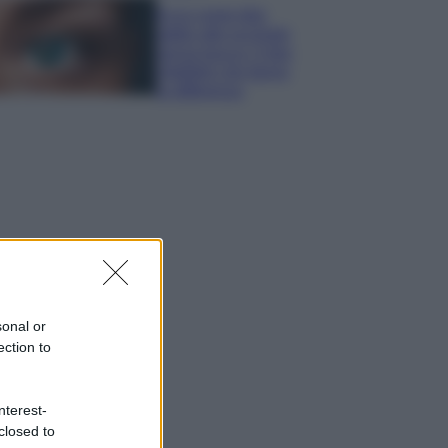
Ecco come dire
addio alle occhiaie
senza trucco: 5 tips
infallibili che fanno
la differenza
sonal or
ection to
nterest-
closed to