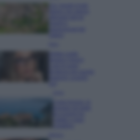
Qui i borghi d’arte
italiani che stanno
attirando tutti gli
esperti e
appassionati del
settore
Moda
Diletta Leotta
sfoggia il beach
Look di super
tendenza per questa
stagione: scoprilo
qui!
Viaggi
Costa Azzurra, le
spiagge più belle
da scoprire tra
calette e mare
cristallino
Bellezza