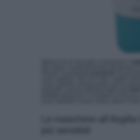
Molte di noi ne sono già a conoscenza: l’
arg
tale motivo, è particolarmente indicata per le
minerali, ha proprietà
assorbenti
che possono
cuoio capelluto. Ma non è tutto, l’argilla ve
cuoio capelluto, promuovendo così la crescit
proprietà, l’azione esfoliante degli acidi
AH
prodotto del genere e il risultato è a dir po
cuoio capelluto in pochi minuti, riduce il seb
Le maschere all’Argilla
più sensibili