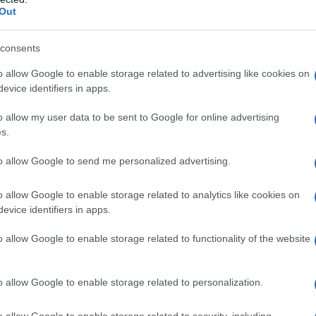
Out
età per avere una Chioma luminosa e curata
me grasse
consents
rfette per le chiome più sensibili
rietà lenitive e calmanti
o allow Google to enable storage related to advertising like cookies on
olume
evice identifiers in apps.
o ottimi esfoliante
o allow my user data to be sent to Google for online advertising
s.
 e tutte le proprietà per
to allow Google to send me personalized advertising.
uminosa e curata
o allow Google to enable storage related to analytics like cookies on
evice identifiers in apps.
zzare: i benefici di una maschera all’argilla per prendersi
sapere quale colore applicare per le nostre esigenze.
o allow Google to enable storage related to functionality of the website
co gli usi e le proprietà di ogni colore!
er le chiome grasse
o allow Google to enable storage related to personalization.
o allow Google to enable storage related to security, including