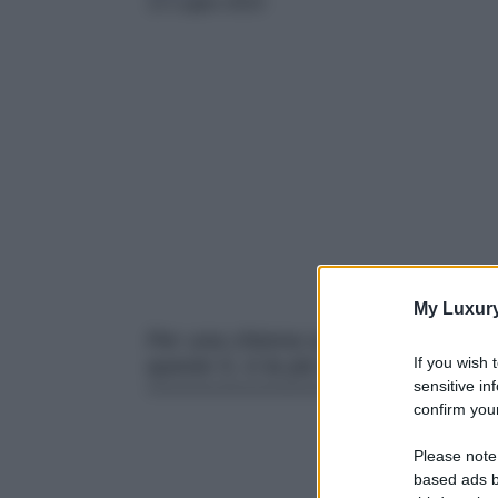
12 Luglio 2023
My Luxur
Per una chioma sana e brillante, pro
If you wish 
queste 5, è la più indicata per te.
sensitive in
confirm your
Please note
based ads b