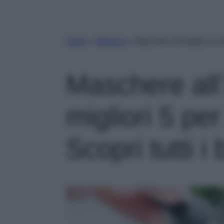
Home
»
Bellezza
»
Maschere all’Argilla, le mi
Maschere all’A
migliori 5 per
Scopri tutti i