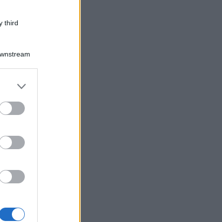
 third
Downstream
er and store
to grant or
ed purposes