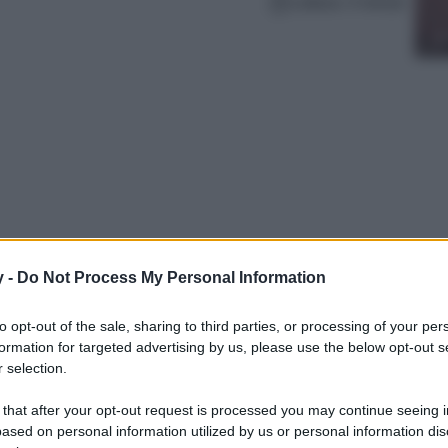
Lettura: 4 minuti
y -
Do Not Process My Personal Information
e all’ultima moda, i maxi dress neri sono il
to opt-out of the sale, sharing to third parties, or processing of your per
modelli più belli da non perdere…
formation for targeted advertising by us, please use the below opt-out s
 selection.
 that after your opt-out request is processed you may continue seeing i
ased on personal information utilized by us or personal information dis