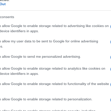
crêpe di misto seta con arricciatura, Róhe; da sfoggiare
Out
arius; comodo e glam
cizzato, COS; a prova di quotidianità
consents
; dall’allure femminile e raffinata
icità come parola d’ordine
o allow Google to enable storage related to advertising like cookies on
a; impossibile non perdere la testa per lui
evice identifiers in apps.
o allow my user data to be sent to Google for online advertising
rfetti per l’Estate 2025
s.
to allow Google to send me personalized advertising.
sono comodi, pratici, leggeri, freschi e sempre molto
che non stringe né lascia fastidiosi segni sul corpo, e il
o allow Google to enable storage related to analytics like cookies on
sempre. Ma
quali sono i modelli più gettonati dell’Estate
evice identifiers in apps.
basic e altre arricchite da elementi decorativi più
scelta. Se non sapete proprio da dove partire, ecco a voi
o allow Google to enable storage related to functionality of the website
ssolutamente sfuggire…
operta in crêpe di misto seta
o allow Google to enable storage related to personalization.
da sfoggiare in diverse
o allow Google to enable storage related to security, including