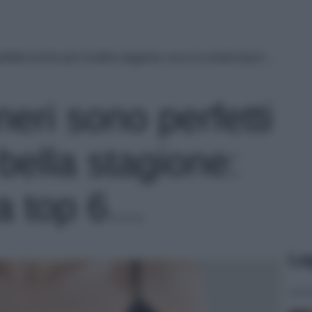
erfetti anche per la bella stagione: ecco la nostra top 6…
neri sono perfetti
bella stagione:
ra top 6…
Le