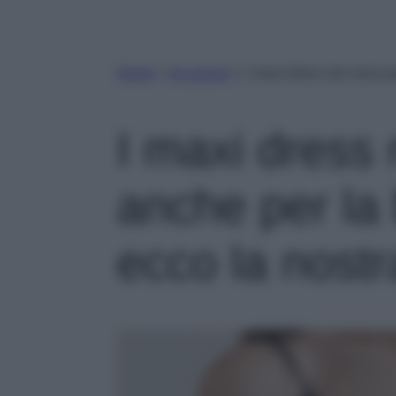
Home
»
Accessori
»
I maxi dress neri sono p
I maxi dress 
anche per la 
ecco la nost