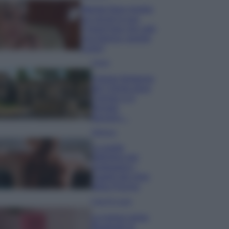
Wanda Nara mostra
sui social la sua
Chanel bag che vale
una fortuna: quanto
costa?
Viaggi
Il borgo fantasma
del Cilento dove
il tempo si è
fermato
davvero…
Bellezza
La guida
definitiva per
proteggere i
capelli dal cloro
della Piscina
Case Di Lusso
La nuova cassa
Bluetooth di