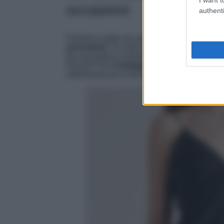
occasioni
authenti
Partiamo subito da questo meraviglioso mod
precedenti
. Se visto da davanti sembra par
da una pratica scollatura a V che mette in risa
Perché? Per
il dettaglio della schiena sco
sottolineare poi il tessuto di ottima qualità, f