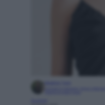
Beatrice Tursi
Laureata in traduzione, lingue e letterat
Esperta di moda e lusso
Accessori