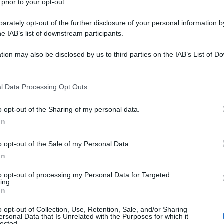
 prior to your opt-out.
rately opt-out of the further disclosure of your personal information by
he IAB’s list of downstream participants.
tion may also be disclosed by us to third parties on the IAB’s List of 
 that may further disclose it to other third parties.
 that this website/app uses one or more Google services and may gath
l Data Processing Opt Outs
including but not limited to your visit or usage behaviour. You may click 
 to Google and its third-party tags to use your data for below specifi
o opt-out of the Sharing of my personal data.
ogle consent section.
In
rature e per il clima torrido, è essenziale avere dei
capi
o opt-out of the Sale of my Personal Data.
 occasione
da avere nell’armadio e da sfoggiare nel
 in stile minimal, perfetti per il giorno se abbinati ad
In
attine flat) così come per la sera se coordinati ad
i, pochette particolari o scarpe con tacco. Uno di questi
to opt-out of processing my Personal Data for Targeted
ing.
 è
il maxi dress nero
,
un asso nella manica su cui
In
o opt-out of Collection, Use, Retention, Sale, and/or Sharing
ersonal Data that Is Unrelated with the Purposes for which it
2025
lected.