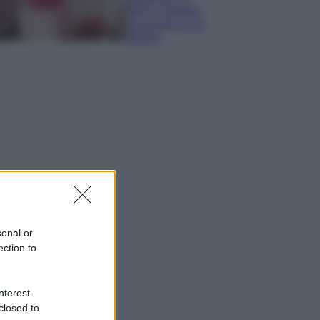
IKEA: portatile
economica e di
design
sonal or
ection to
nterest-
closed to