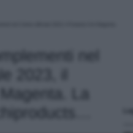
enti nel Colore ufficiale 2023, il Pantone Vivi Magenta.
omplementi nel
le 2023, il
 Magenta. La
chiproducts…
Le