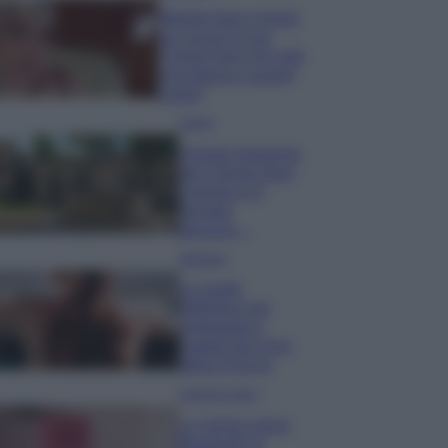
Wanda Nara mostra
sui social la sua
Chanel bag che vale
una fortuna: quanto
costa?
Viaggi
Il borgo fantasma
del Cilento dove
il tempo si è
fermato
davvero…
Bellezza
La guida
definitiva per
proteggere i
capelli dal cloro
della Piscina
Case Di Lusso
La nuova cassa
Bluetooth di