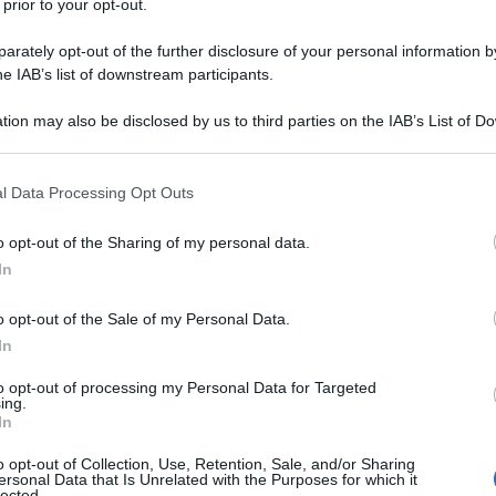
 prior to your opt-out.
rately opt-out of the further disclosure of your personal information by
he IAB’s list of downstream participants.
tion may also be disclosed by us to third parties on the IAB’s List of 
 that may further disclose it to other third parties.
 that this website/app uses one or more Google services and may gath
l Data Processing Opt Outs
including but not limited to your visit or usage behaviour. You may click 
 to Google and its third-party tags to use your data for below specifi
o opt-out of the Sharing of my personal data.
ogle consent section.
In
o opt-out of the Sale of my Personal Data.
In
to opt-out of processing my Personal Data for Targeted
ing.
rà tutto
l’anno 2023
, moda, make up e arredo, il
18-
In
e audace, che combina le tonalità del
rosso cremisi e
freddi, insomma un colore che colpisce, dinamico ma non
o opt-out of Collection, Use, Retention, Sale, and/or Sharing
za è stata subito colta, alcuni avevano anticipato le
ersonal Data that Is Unrelated with the Purposes for which it
 di una scelta fortunata, altri, chi era rimasto indietro,
lected.