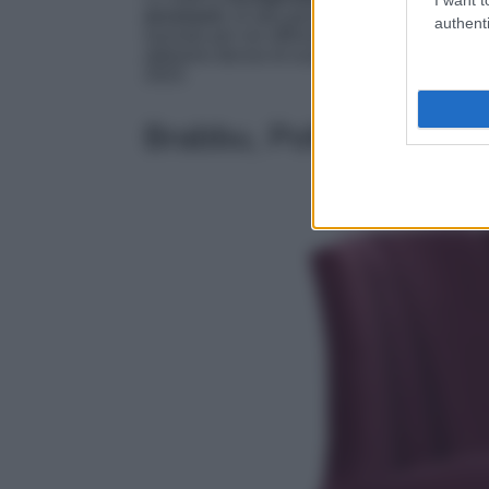
accessori
, di alta gamma e molti pezzi
Made 
authenti
lavorato per noi offrendoci una selezione un
abbiamo deciso di scegliere 7 elementi, quelli
2023.
Brabbu, Poltroncina Beg