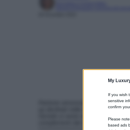
Giornalista e Content Editor
Esperta di linguaggi e tecniche del gior
26 Dicembre 2022
My Luxur
If you wish 
sensitive in
Pantone annuncia: il Vivi Magenta è
confirm your
up declinati nella nuance più gett
l’arredo si veste di questo tono se
Please note
complementi dal catalogo Archipro
based ads b