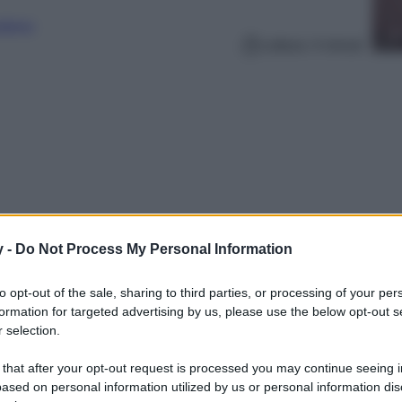
nalismo
Lettura: 4 minuti
y -
Do Not Process My Personal Information
to opt-out of the sale, sharing to third parties, or processing of your per
formation for targeted advertising by us, please use the below opt-out s
 il Colore dell’anno! Capi, accessori e make
 selection.
onata del momento, ma non solo, anche
nsuale e sanguigno. Scopriamo 7 mobili e
 that after your opt-out request is processed you may continue seeing i
ducts…
ased on personal information utilized by us or personal information dis