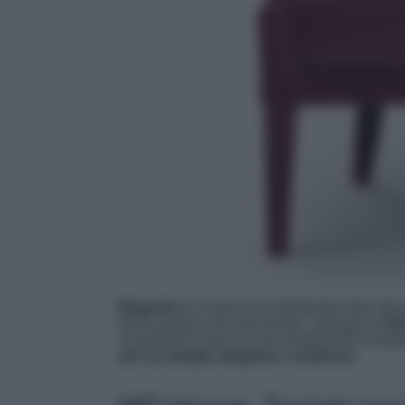
Begonia
è il nome di un bellissimo fiore dei 
forma audace dei suoi petali, i designer di
B
incantevoli curve e il suo rivestimento morb
per un design elegante e moderno.‎