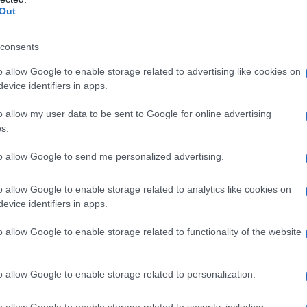
te 2023 con almeno un capo e prodotto nella tonalità
Out
consents
iproducts, nella nuance regina del 2023: Vivi Magenta
elluto Vivi Magenta
o allow Google to enable storage related to advertising like cookies on
legno nel Pantone 2023
evice identifiers in apps.
soffiato nel colore dell’anno!
i Lontane nella nuance Vivi Magenta
o allow my user data to be sent to Google for online advertising
modulare in tessuto nel Pantone più apprezzato del
s.
l colore cool del 2023
con intarsi in Vivi Pantone
to allow Google to send me personalized advertising.
o allow Google to enable storage related to analytics like cookies on
 dal catalogo
evice identifiers in apps.
a nuance regina del 2023:
o allow Google to enable storage related to functionality of the website
o allow Google to enable storage related to personalization.
do vincente con migliaia di
mobili, complementi e
o allow Google to enable storage related to security, including