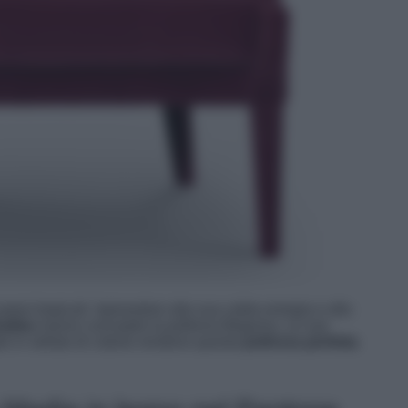
paesi tropicali.‎ Ispirandosi alla sua calda energia e alla
rabbu
hanno concepito la poltrona Begonia.‎ Le sue
ido in velluto di cotone rendono questa
poltrona perfetta