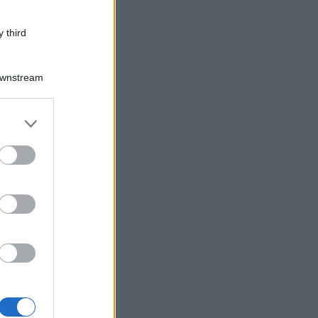
 third
Downstream
er and store
to grant or
ed purposes