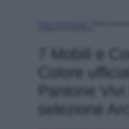
Home
»
Case Di Lusso
»
7 Mobili e Complem
La selezione Archiproducts…
7 Mobili e C
Colore ufficia
Pantone Vivi
selezione Ar