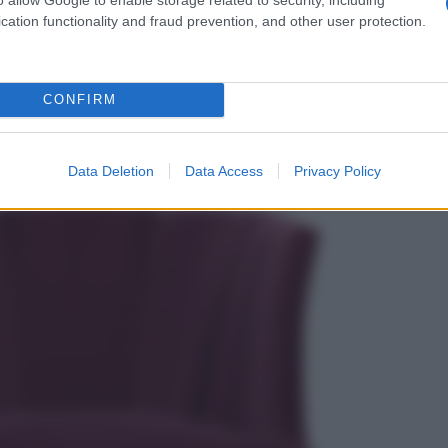
in Italy
firmati da designer di fama internazionale, ha
cation functionality and fraud prevention, and other user protection.
ica in
Vivi Magenta
. E’ da questa attenta selezione che
 che più ci hanno colpito, tinti della nuance più bella del
CONFIRM
onia in Velluto Vivi Magenta
Data Deletion
Data Access
Privacy Policy